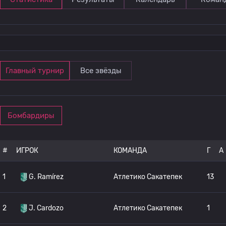
Главный турнир
Все звёзды
Бомбардиры
#
ИГРОК
КОМАНДА
Г
A
1
G. Ramírez
Атлетико Сакатепек
13
2
J. Cardozo
Атлетико Сакатепек
1