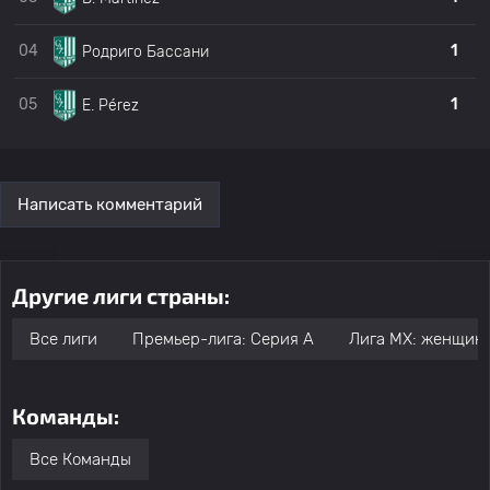
22
G. Soto
Атлетико Сакатепек
0
04
1
Родриго Бассани
23
A. González
Атлетико Сакатепек
0
05
1
E. Pérez
24
E. Trejo
Атлетико Сакатепек
0
Написать комментарий
Луис Гваделупе
25
Атлетико Сакатепек
0
Лоронья Агилар
Другие лиги страны:
26
L. Rodríguez
Веракус
0
Все лиги
Премьер-лига: Серия А
Лига МХ: женщин
Команды:
Все Команды