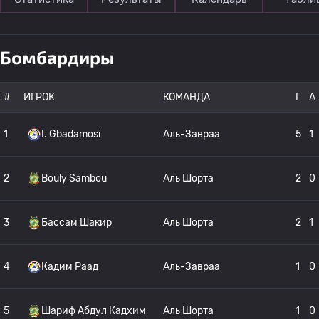
Бомбардиры
#
ИГРОК
КОМАНДА
Г
A
1
I. Gbadamosi
Аль-Завраа
5
1
2
Bouly Sambou
Аль Шорта
2
0
3
Бассам Шакир
Аль Шорта
2
1
4
Кадим Раад
Аль-Завраа
1
0
5
Шариф Абдул Кадхим
Аль Шорта
1
0