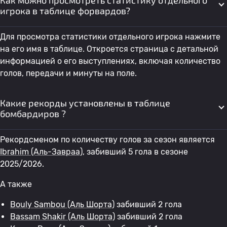
Как можно просмотреть статистику отдельного
47
Jadaan Khalaf Ali
Аль-Завраа
0
игрока в таблице форвардов?
Для просмотра статистики отдельного игрока нажмите
48
Hassan Jaafar
Аль-Завраа
0
на его имя в таблице. Откроется страница с детальной
информацией о его выступлениях, включая количество
49
Акам Хашим
Аль-Завраа
0
0
голов, передачи и минуты на поле.
50
Мунаф Юнус
Аль Шорта
0
0
Какие рекорды установлены в таблице
бомбардиров ?
Рекордсменом по количеству голов за сезон является
Ibrahim
(Аль-Завраа)
, забивший 5 гола в сезоне
2025/2026.
А также
Bouly Sambou
(Аль Шорта)
забивший 2 гола
Bassam Shakir
(Аль Шорта)
забивший 2 гола