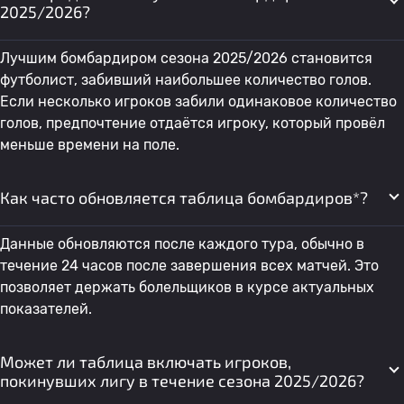
2025/2026?
Mohammed Fadhil
Лучшим бомбардиром сезона 2025/2026 становится
34
Аль-Завраа
0
Najafi Sajjad
футболист, забивший наибольшее количество голов.
Если несколько игроков забили одинаковое количество
голов, предпочтение отдаётся игроку, который провёл
35
Адам Рашид
Аль Шорта
0
меньше времени на поле.
36
Мохаммед Касим
Аль-Завраа
0
1
Как часто обновляется таблица бомбардиров*?
Mohammed Mahdi Al
Данные обновляются после каждого тура, обычно в
37
Аль-Завраа
0
0
Saedi Sajjad
течение 24 часов после завершения всех матчей. Это
позволяет держать болельщиков в курсе актуальных
показателей.
38
Nicolas Fernandez
Аль-Завраа
0
Может ли таблица включать игроков,
39
Мустафа Садун
Аль Шорта
0
0
покинувших лигу в течение сезона 2025/2026?