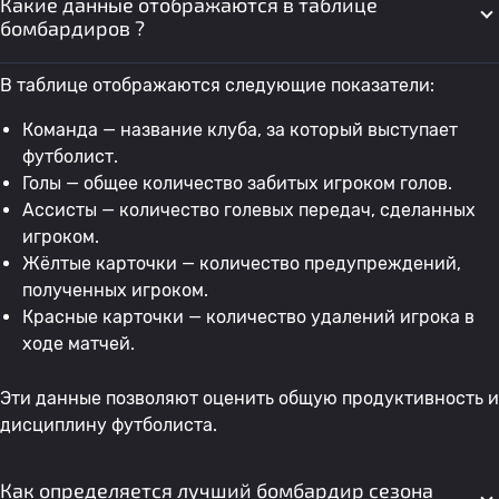
Какие данные отображаются в таблице
Битанг
бомбардиров ?
27
Diego Hernandez
Аль Шорта
0
В таблице отображаются следующие показатели:
Команда — название клуба, за который выступает
28
Mahmoud Al Mawas
Аль Шорта
0
футболист.
Голы — общее количество забитых игроком голов.
Ассисты — количество голевых передач, сделанных
29
Хусейн Фалах
Аль-Завраа
0
0
игроком.
Жёлтые карточки — количество предупреждений,
30
Реван Амин
Аль Шорта
0
0
полученных игроком.
Красные карточки — количество удалений игрока в
ходе матчей.
31
Майтхам Джаббар
Аль-Завраа
0
0
Эти данные позволяют оценить общую продуктивность и
дисциплину футболиста.
32
B. Moumouni
Аль Шорта
0
0
Как определяется лучший бомбардир сезона
33
Anthony Mfede
Аль-Завраа
0
0