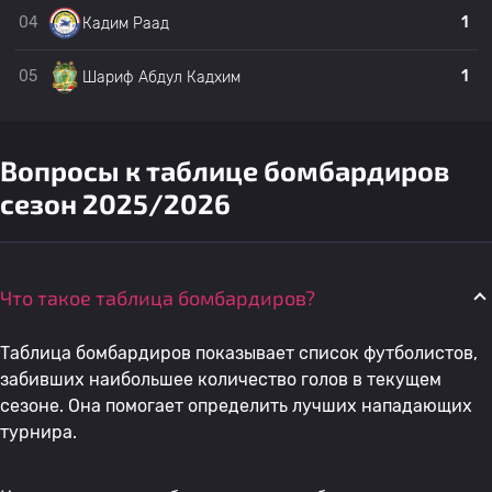
19
Хусейн Джаббар
Аль Шорта
0
0
04
1
Кадим Раад
20
Дхургам Исмаил
Аль-Завраа
0
0
05
1
Шариф Абдул Кадхим
21
Imad Issa
Захо
0
Вопросы к таблице бомбардиров
сезон 2025/2026
22
Mohammad Kareem
Аль Шорта
0
23
Yousef Al Alousi
Захо
0
Что такое таблица бомбардиров?
24
T. Aggoun
Аль Шорта
0
0
Таблица бомбардиров показывает список футболистов,
забивших наибольшее количество голов в текущем
сезоне. Она помогает определить лучших нападающих
25
Dhurgham Ismail
Аль-Завраа
0
турнира.
Кларенс Джуниор
26
Аль-Завраа
0
0