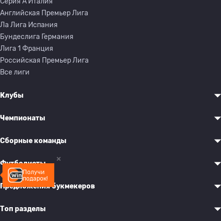
Серия A Италия
Английская Премьер Лига
Ла Лига Испания
Бундеслига Германия
Лига 1 Франция
Российская Премьер Лига
Все лиги
Клубы
Чемпионаты
Сборные команды
Футболисты
Получи
подарок!
Предложения букмекеров
Топ разделы