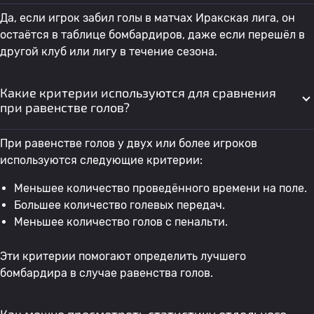
40
Abbas Fadhil Abbas
Аль Шорта
0
Да, если игрок забил голы в матчах Иракская лига, он
остаётся в таблице бомбардиров, даже если перешёл в
другой клуб или лигу в течение сезона.
41
Murad Mohammad
Аль-Завраа
0
Какие критерии используются для сравнения
42
Джалал Хассан
Аль-Завраа
0
0
при равенстве голов?
При равенстве голов у двух или более игроков
43
Али Кадхим Хади
Захо
0
используются следующие критерии:
Меньшее количество проведённого времени на поле.
44
Hassan Ahmad
Аль Шорта
0
Большее количество голевых передач.
Меньшее количество голов с пенальти.
45
Alexander Aoraha
Аль-Завраа
0
Эти критерии помогают определить лучшего
бомбардира в случае равенства голов.
46
Хусейн Хасан
Аль-Завраа
0