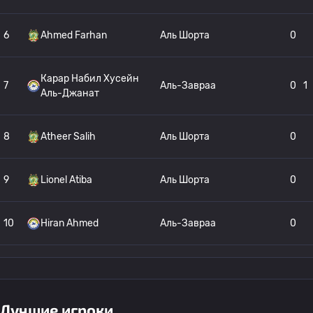
6
Ahmed Farhan
Аль Шорта
0
Карар Набил Хусейн
7
Аль-Завраа
0
1
Аль-Джанат
8
Atheer Salih
Аль Шорта
0
9
Lionel Atiba
Аль Шорта
0
10
Hiran Ahmed
Аль-Завраа
0
11
Brayan Riascos
Аль-Завраа
0
Лучшие игроки
Кристиан Леонель