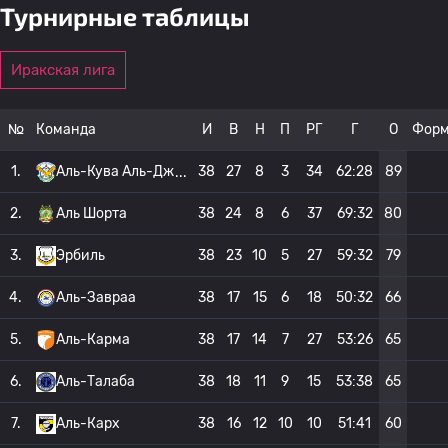
Турнирные таблицы
Иракская лига
№
Команда
И
В
Н
П
РГ
Г
О
Фор
1.
Аль-Кува Аль-Дж
38
27
8
3
34
62:28
89
2.
Аль Шорта
38
24
8
6
37
69:32
80
3.
Эрбиль
38
23
10
5
27
59:32
79
4.
Аль-Завраа
38
17
15
6
18
50:32
66
5.
Аль-Карма
38
17
14
7
27
53:26
65
6.
Аль-Талаба
38
18
11
9
15
53:38
65
7.
Аль-Карх
38
16
12
10
10
51:41
60