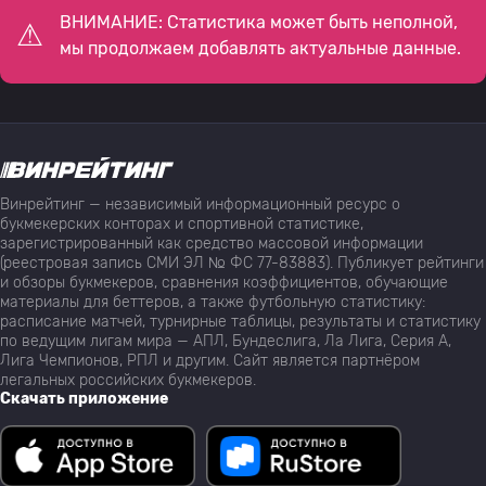
ВНИМАНИЕ: Статистика может быть неполной,
мы продолжаем добавлять актуальные данные.
Винрейтинг — независимый информационный ресурс о
букмекерских конторах и спортивной статистике,
зарегистрированный как средство массовой информации
(реестровая запись СМИ ЭЛ № ФС 77-83883). Публикует рейтинги
и обзоры букмекеров, сравнения коэффициентов, обучающие
материалы для беттеров, а также футбольную статистику:
расписание матчей, турнирные таблицы, результаты и статистику
по ведущим лигам мира — АПЛ, Бундеслига, Ла Лига, Серия А,
Лига Чемпионов, РПЛ и другим. Сайт является партнёром
легальных российских букмекеров.
Скачать приложение