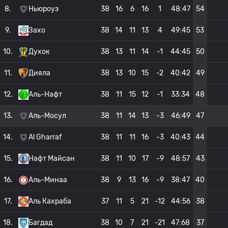
8.
Ньюроуз
38
16
6
16
1
48:47
54
9.
Захо
38
14
11
13
4
49:45
53
10.
Духок
38
13
11
14
-1
44:45
50
11.
Дияла
38
13
10
15
-2
40:42
49
12.
Аль-Нафт
38
11
15
12
-1
33:34
48
13.
Аль-Мосул
38
11
14
13
-3
46:49
47
14.
Al Gharraf
38
11
11
16
-3
40:43
44
15.
Нафт Майсан
38
11
10
17
-9
48:57
43
16.
Аль-Минаа
38
9
13
16
-9
38:47
40
17.
Аль Кахраба
37
11
5
21
-12
44:56
38
18.
Багдад
38
10
7
21
-21
47:68
37