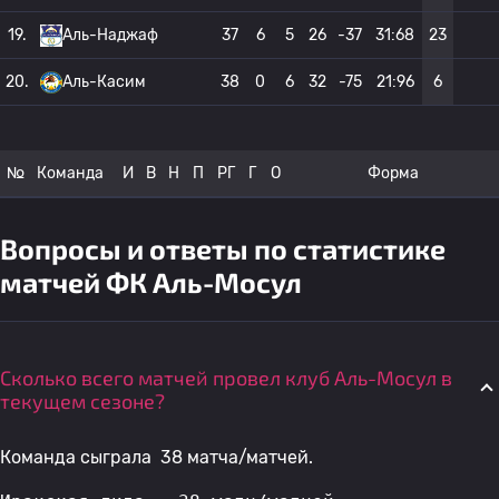
19.
Аль-Наджаф
37
6
5
26
-37
31:68
23
20.
Аль-Касим
38
0
6
32
-75
21:96
6
№
Команда
И
В
Н
П
РГ
Г
О
Форма
Вопросы и ответы по статистике
матчей ФК Аль-Мосул
Сколько всего матчей провел клуб Аль-Мосул в
текущем сезоне?
Команда сыграла 38 матча/матчей.