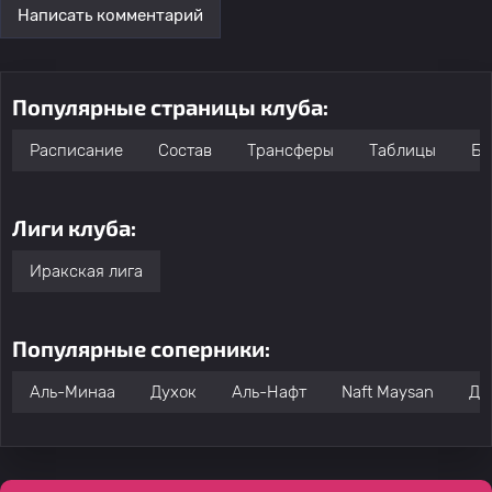
Написать комментарий
Популярные страницы клуба:
Расписание
Состав
Трансферы
Таблицы
Бо
Лиги клуба:
Иракская лига
Популярные соперники:
Аль-Минаа
Духок
Аль-Нафт
Naft Maysan
Ди