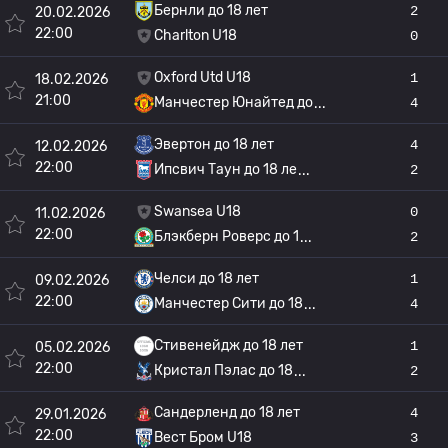
Бернли до 18 лет
2
20.02.2026
22:00
Charlton U18
0
Oxford Utd U18
1
18.02.2026
21:00
Манчестер Юнайтед до
4
Эвертон до 18 лет
4
12.02.2026
22:00
Ипсвич Таун до 18 ле
2
Swansea U18
0
11.02.2026
22:00
Блэкберн Роверс до 1
2
Челси до 18 лет
1
09.02.2026
22:00
Манчестер Сити до 18
4
Стивенейдж до 18 лет
1
05.02.2026
22:00
Кристал Пэлас до 18
2
Сандерленд до 18 лет
4
29.01.2026
22:00
Вест Бром U18
3