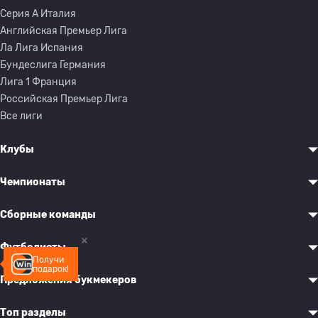
Серия A Италия
Английская Премьер Лига
44
Bowman
Сандерленд до 18 лет
0
Ла Лига Испания
Бундеслига Германия
45
Milo Martin
Манчестер Сити до 18 лет
0
Лига 1 Франция
Российская Премьер Лига
Все лиги
46
Max Hudson
Манчестер Сити до 18 лет
0
Клубы
47
Marlow Barrett
Манчестер Сити до 18 лет
0
Чемпионаты
48
Dante Headley
Манчестер Сити до 18 лет
0
Сборные команды
Футболисты
49
Dexter Oliver
Манчестер Сити до 18 лет
0
Получи
подарок!
Предложения букмекеров
50
Lewis Campbell
Сандерленд до 18 лет
0
Топ разделы