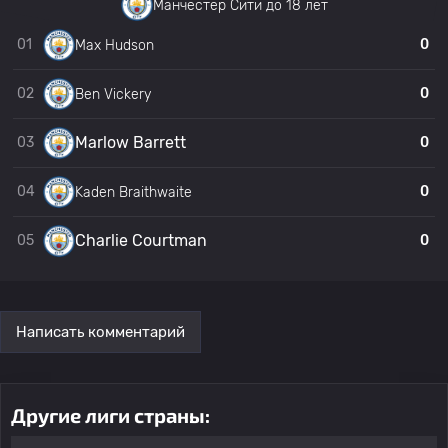
Манчестер Сити до 18 лет
22
Bayley Hester
Сандерленд до 18 лет
0
01
0
Max Hudson
23
Leke Drake
Манчестер Сити до 18 лет
0
02
0
Ben Vickery
Marlow Barrett
03
0
24
Alex Lienard
Сандерленд до 18 лет
0
04
0
Kaden Braithwaite
25
Harrison Miles
Манчестер Сити до 18 лет
0
Charlie Courtman
05
0
26
Charlie Dinsdale
Сандерленд до 18 лет
0
Написать комментарий
27
Matthew Burns
Сандерленд до 18 лет
0
28
Xavier Parker
Манчестер Сити до 18 лет
0
Другие лиги страны: