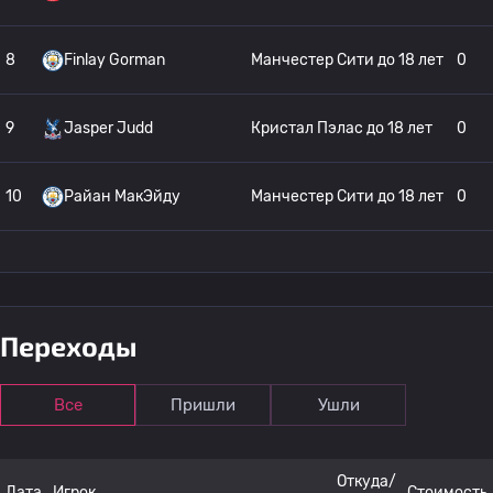
8
Finlay Gorman
Манчестер Сити до 18 лет
0
9
Jasper Judd
Кристал Пэлас до 18 лет
0
10
Райан МакЭйду
Манчестер Сити до 18 лет
0
11
Liam Hunt
Сандерленд до 18 лет
0
12
Jay Brown
Сандерленд до 18 лет
0
Переходы
13
Floyd Samba
Манчестер Сити до 18 лет
0
Все
Пришли
Ушли
14
James Barker
Сандерленд до 18 лет
0
Откуда/
Дата
Игрок
Стоимость