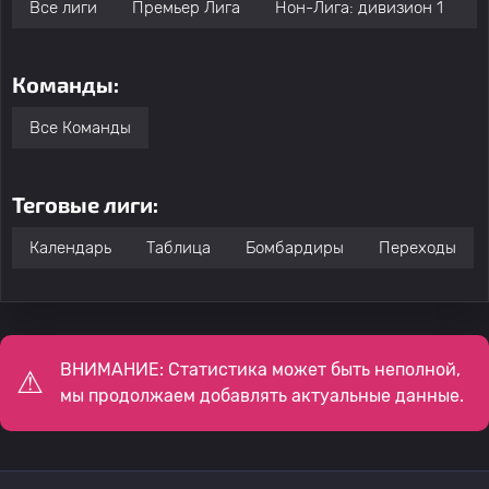
Все лиги
Премьер Лига
Нон-Лига: дивизион 1
Н
29
Archie Lightfoot
Сандерленд до 18 лет
0
Команды:
30
Yohann Obin
Манчестер Сити до 18 лет
0
Все Команды
31
Caleb Shakespeare
Сандерленд до 18 лет
0
Теговые лиги:
32
Tyrone Samba
Манчестер Сити до 18 лет
0
Календарь
Таблица
Бомбардиры
Переходы
33
Finn Geragusian
Сандерленд до 18 лет
0
34
Kaden Braithwaite
Манчестер Сити до 18 лет
0
ВНИМАНИЕ: Статистика может быть неполной,
мы продолжаем добавлять актуальные данные.
35
Jay Matadeen
Сандерленд до 18 лет
0
36
Kylan Midwood
Манчестер Сити до 18 лет
0