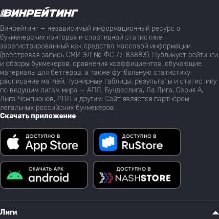
Винрейтинг — независимый информационный ресурс о
37
Felix Scott
Сандерленд до 18 лет
0
букмекерских конторах и спортивной статистике,
зарегистрированный как средство массовой информации
(реестровая запись СМИ ЭЛ № ФС 77-83883). Публикует рейтинги
38
Karim Cassim
Манчестер Сити до 18 лет
0
и обзоры букмекеров, сравнения коэффициентов, обучающие
материалы для беттеров, а также футбольную статистику:
расписание матчей, турнирные таблицы, результаты и статистику
по ведущим лигам мира — АПЛ, Бундеслига, Ла Лига, Серия А,
39
Lucca Benetton
Кристал Пэлас до 18 лет
0
Лига Чемпионов, РПЛ и другим. Сайт является партнёром
легальных российских букмекеров.
Скачать приложение
40
Finn Robertson
Сандерленд до 18 лет
0
41
Raihaan Anderson
Кристал Пэлас до 18 лет
0
42
Ben Vickery
Манчестер Сити до 18 лет
0
43
Jacob Fasida
Кристал Пэлас до 18 лет
0
Лиги