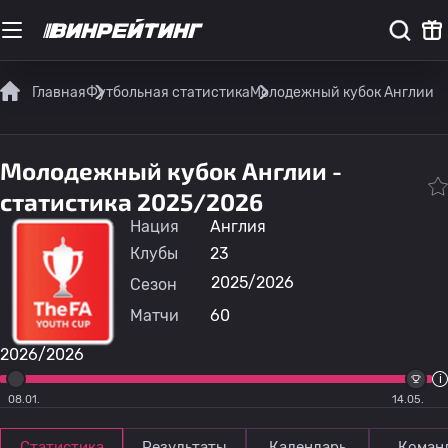
Главная
Футбольная статистика
Молодежный кубок Англии
Молодежный кубок Англии -
статистика 2025/2026
Нация
Англия
Клубы
23
2025/2026
Сезон
Матчи
60
2026/2026
08.01.
14.05.
Статистика
Результаты
Календарь
Коман