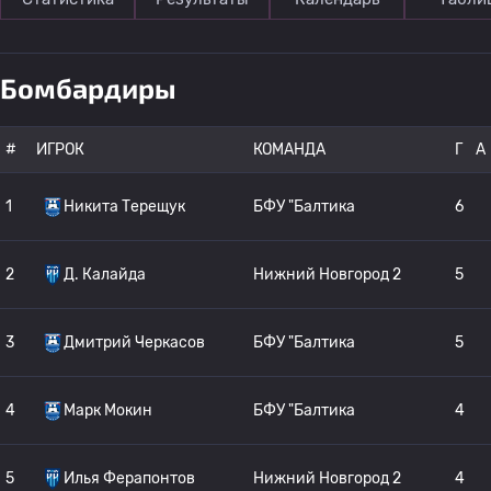
Бомбардиры
#
ИГРОК
КОМАНДА
Г
A
1
Никита Терещук
БФУ "Балтика
6
2
Д. Калайда
Нижний Новгород 2
5
3
Дмитрий Черкасов
БФУ "Балтика
5
4
Марк Мокин
БФУ "Балтика
4
5
Илья Ферапонтов
Нижний Новгород 2
4