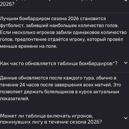
2026?
35
Игорь Семенов
Нижний Новгород 2
0
Лучшим бомбардиром сезона 2026 становится
футболист, забивший наибольшее количество голов.
Если несколько игроков забили одинаковое количество
36
Emil Gallyamov
Амкар
0
голов, предпочтение отдаётся игроку, который провёл
меньше времени на поле.
37
Maksim Smolnikov
Амкар
0
Как часто обновляется таблица бомбардиров*?
38
Lev Tolkachev
Амкар
0
Данные обновляются после каждого тура, обычно в
течение 24 часов после завершения всех матчей. Это
39
Максим Серов
Нижний Новгород 2
0
позволяет держать болельщиков в курсе актуальных
показателей.
40
Evgeni Tyukalov
Амкар
0
Может ли таблица включать игроков,
покинувших лигу в течение сезона 2026?
41
E. Скворцов
Нижний Новгород 2
0