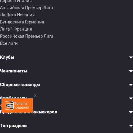
Серия A Италия
Английская Премьер Лига
Ла Лига Испания
Бундеслига Германия
Лига 1 Франция
Российская Премьер Лига
Все лиги
Клубы
Чемпионаты
Сборные команды
Футболисты
Получи
подарок!
Предложения букмекеров
Топ разделы