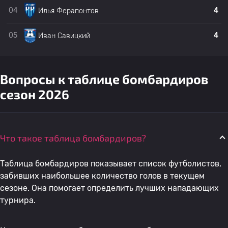
04
4
Илья Ферапонтов
20
Артем Исик
БФУ "Балтика
1
05
4
Иван Савицкий
21
Кирилл Николаев
БФУ "Балтика
1
22
Станислав Лапинский
Нижний Новгород 2
1
Вопросы к таблице бомбардиров
сезон 2026
23
Никита Якшин
Нижний Новгород 2
1
Что такое таблица бомбардиров?
24
Роман Баранов
Нижний Новгород 2
1
Таблица бомбардиров показывает список футболистов,
25
A. Kuzin
Нижний Новгород 2
0
забивших наибольшее количество голов в текущем
сезоне. Она помогает определить лучших нападающих
турнира.
26
Максим Новиков
Амкар
0