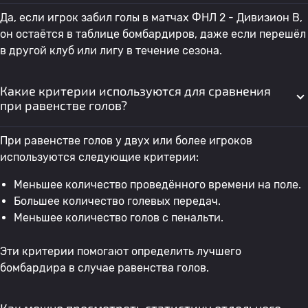
Да, если игрок забил голы в матчах ФНЛ 2 - Дивизион B,
42
Aleksa Stanisavljevic
Амкар
0
он остаётся в таблице бомбардиров, даже если перешёл
в другой клуб или лигу в течение сезона.
43
Kirill Burykin
Амкар
0
Какие критерии используются для сравнения
при равенстве голов?
44
A. Эшба
Нижний Новгород 2
0
При равенстве голов у двух или более игроков
используются следующие критерии:
45
Владислав Мошкин
Нижний Новгород 2
0
Меньшее количество проведённого времени на поле.
46
N. Голдобин
Амкар
0
Большее количество голевых передач.
Меньшее количество голов с пенальти.
47
A. Мухин
Нижний Новгород 2
0
Эти критерии помогают определить лучшего
бомбардира в случае равенства голов.
48
Egor Trifonov
Амкар
0