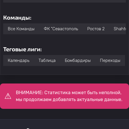
Команды:
Все Команды
ФК "Севастополь
Ростов 2
Shahter
Теговые лиги:
Календарь
Таблица
Бомбардиры
Переходы
ВНИМАНИЕ: Статистика может быть неполной,
мы продолжаем добавлять актуальные данные.