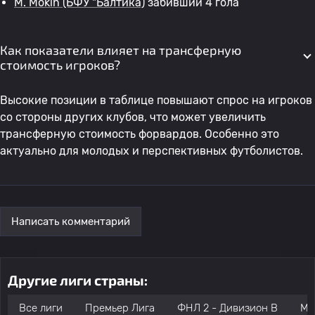
M. Mokin
(БФУ "Балтика)
забивший 4 гола
Как показатели влияет на трансферную
стоимость игроков?
Высокие позиции в таблице повышают спрос на игроков
со стороны других клубов, что может увеличить
трансферную стоимость форвардов. Особенно это
актуально для молодых и перспективных футболистов.
Написать комментарий
Другие лиги страны:
Все лиги
Премьер Лига
ФНЛ 2 - Дивизион B
Мо