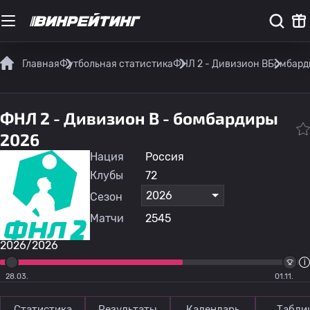
Главная
Футбольная статистика
ФНЛ 2 - Дивизион B
Бомбард
ФНЛ 2 - Дивизион B - бомбардиры
2026
Нация
Россия
Клубы
72
2026
Сезон
Матчи
2545
2026/2026
28.03.
01.11.
Статистика
Результаты
Календарь
Табли