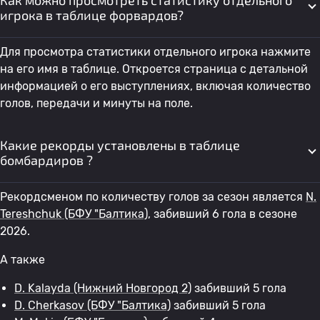
Как можно просмотреть статистику отдельного
игрока в таблице форвардов?
49
Dmitriy Kumsarov
Амкар
0
Для просмотра статистики отдельного игрока нажмите
50
D. Агуреев
Амкар
0
на его имя в таблице. Откроется страница с детальной
информацией о его выступлениях, включая количество
голов, передачи и минуты на поле.
Какие рекорды установлены в таблице
бомбардиров ?
Рекордсменом по количеству голов за сезон является
N.
Tereshchuk
(БФУ "Балтика)
, забивший 6 гола в сезоне
2026.
А также
D. Kalayda
(Нижний Новгород 2)
забивший 5 гола
D. Cherkasov
(БФУ "Балтика)
забивший 5 гола