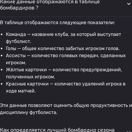
Какие данные отображаются в таблице
27
Кристиан Маевский
Нижний Новгород 2
0
бомбардиров ?
28
Степан Голубев
Нижний Новгород 2
0
В таблице отображаются следующие показатели:
Команда — название клуба, за который выступает
29
Denis Mikhaylov
Амкар
0
футболист.
Голы — общее количество забитых игроком голов.
Ассисты — количество голевых передач, сделанных
30
E. Lukinykh
Нижний Новгород 2
0
игроком.
Жёлтые карточки — количество предупреждений,
31
Kirill Saraev
Амкар
0
полученных игроком.
Красные карточки — количество удалений игрока в
ходе матчей.
32
Михаил Малоземов
Нижний Новгород 2
0
Эти данные позволяют оценить общую продуктивность и
дисциплину футболиста.
33
Кирилл Попов
Амкар
0
Как определяется лучший бомбардир сезона
34
Владислав Медвикус
Нижний Новгород 2
0