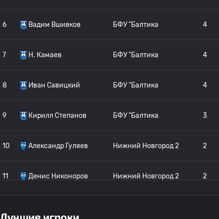
6
Вадим Вшивков
БФУ "Балтика
4
7
Н. Камаев
БФУ "Балтика
4
8
Иван Савицкий
БФУ "Балтика
4
9
Кирилл Степанов
БФУ "Балтика
3
10
Александр Гуляев
Нижний Новгород 2
2
11
Денис Никоноров
Нижний Новгород 2
2
12
Артем Бабчук
БФУ "Балтика
2
Лучшие игроки