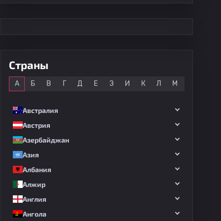
Страны
Все
А
Б
В
Г
Д
Е
З
И
К
Л
М
Н
О
Австралия
Австрия
Азербайджан
Азия
Албания
Алжир
Англия
Ангола