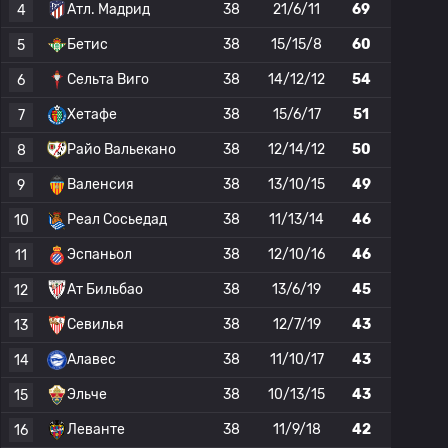
Атл. Мадрид
38
21/6/11
69
4
Бетис
38
15/15/8
60
5
Сельта Виго
38
14/12/12
54
6
Хетафе
38
15/6/17
51
7
Райо Вальекано
38
12/14/12
50
8
Валенсия
38
13/10/15
49
9
Реал Сосьедад
38
11/13/14
46
10
Эспаньол
38
12/10/16
46
11
Ат Бильбао
38
13/6/19
45
12
Севилья
38
12/7/19
43
13
Алавес
38
11/10/17
43
14
Эльче
38
10/13/15
43
15
Леванте
38
11/9/18
42
16