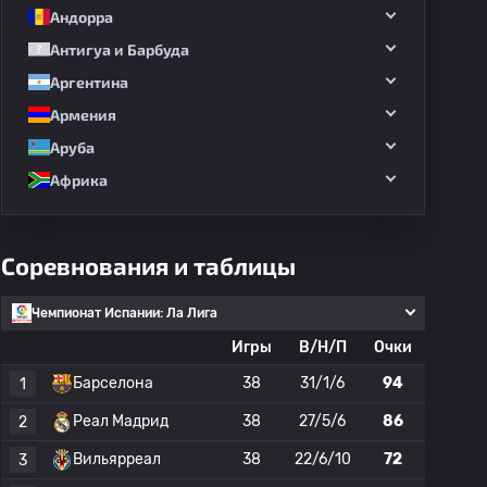
Андорра
Антигуа и Барбуда
Аргентина
Армения
Аруба
Африка
Соревнования и таблицы
Чемпионат Испании: Ла Лига
Игры
В/Н/П
Очки
Барселона
38
31/1/6
94
1
Реал Мадрид
38
27/5/6
86
2
Вильярреал
38
22/6/10
72
3