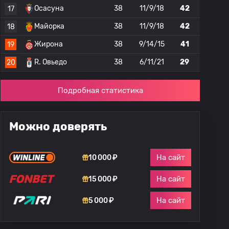
Осасуна
38
11/9/18
42
17
Майорка
38
11/9/18
42
18
Жирона
38
9/14/15
41
19
R. Овьедо
38
6/11/21
29
20
Подробная статистика
Можно доверять
На сайт
10 000 ₽
На сайт
15 000 ₽
На сайт
5 000 ₽