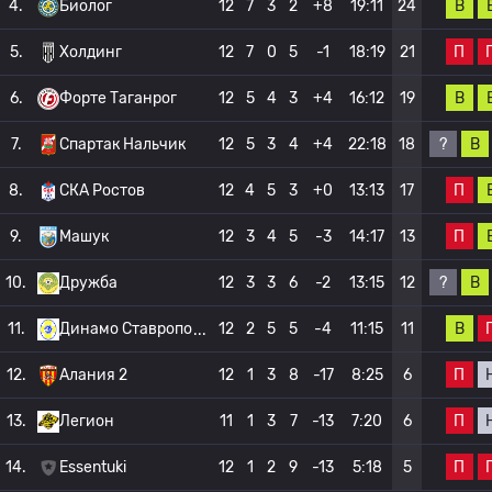
В
4.
Биолог
12
7
3
2
+8
19:11
24
П
5.
Холдинг
12
7
0
5
-1
18:19
21
В
6.
Форте Таганрог
12
5
4
3
+4
16:12
19
?
В
7.
Спартак Нальчик
12
5
3
4
+4
22:18
18
П
8.
СКА Ростов
12
4
5
3
+0
13:13
17
П
9.
Машук
12
3
4
5
-3
14:17
13
?
В
10.
Дружба
12
3
3
6
-2
13:15
12
В
11.
Динамо Ставропо
12
2
5
5
-4
11:15
11
П
12.
Алания 2
12
1
3
8
-17
8:25
6
П
13.
Легион
11
1
3
7
-13
7:20
6
П
14.
Essentuki
12
1
2
9
-13
5:18
5