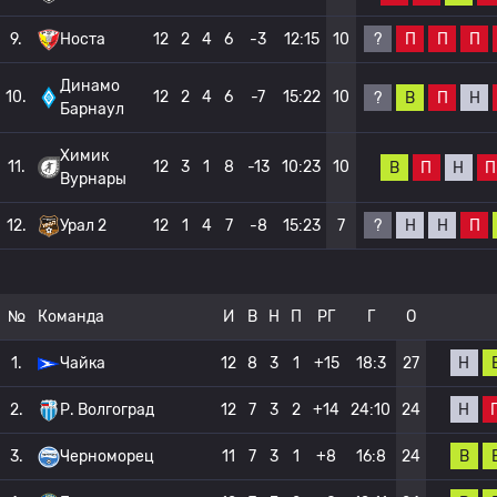
?
П
П
П
9.
Носта
12
2
4
6
-3
12:15
10
Динамо
10.
12
2
4
6
-7
15:22
10
?
В
П
Н
Барнаул
Химик
11.
12
3
1
8
-13
10:23
10
В
П
Н
П
Вурнары
?
Н
Н
П
12.
Урал 2
12
1
4
7
-8
15:23
7
№
Команда
И
В
Н
П
РГ
Г
О
Н
1.
Чайка
12
8
3
1
+15
18:3
27
Н
2.
Р. Волгоград
12
7
3
2
+14
24:10
24
В
3.
Черноморец
11
7
3
1
+8
16:8
24