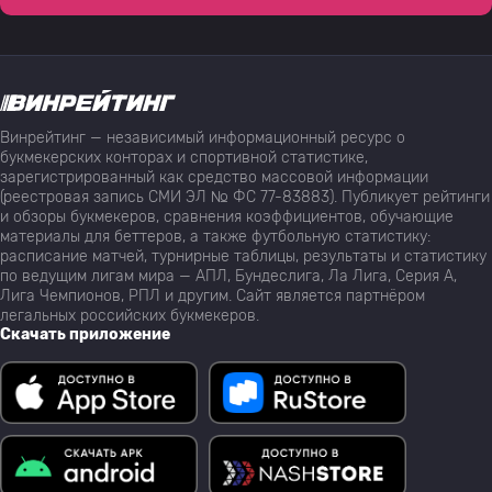
Винрейтинг — независимый информационный ресурс о
букмекерских конторах и спортивной статистике,
зарегистрированный как средство массовой информации
(реестровая запись СМИ ЭЛ № ФС 77-83883). Публикует рейтинги
и обзоры букмекеров, сравнения коэффициентов, обучающие
материалы для беттеров, а также футбольную статистику:
расписание матчей, турнирные таблицы, результаты и статистику
по ведущим лигам мира — АПЛ, Бундеслига, Ла Лига, Серия А,
Лига Чемпионов, РПЛ и другим. Сайт является партнёром
легальных российских букмекеров.
Скачать приложение