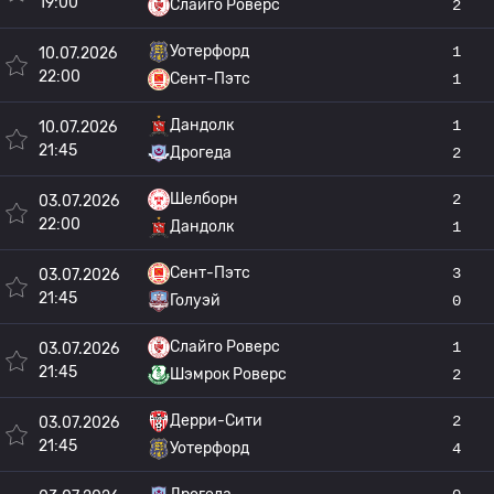
19:00
Слайго Роверс
2
Уотерфорд
1
10.07.2026
22:00
Сент-Пэтс
1
Дандолк
1
10.07.2026
21:45
Дрогеда
2
Шелборн
2
03.07.2026
22:00
Дандолк
1
Сент-Пэтс
3
03.07.2026
21:45
Голуэй
0
Слайго Роверс
1
03.07.2026
21:45
Шэмрок Роверс
2
Дерри-Сити
2
03.07.2026
21:45
Уотерфорд
4