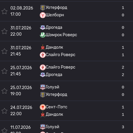
Уотерфорд
1
02.08.2026
17:00
Шелборн
0
Дрогеда
0
31.07.2026
22:00
Шэмрок Роверс
0
Дандолк
1
31.07.2026
21:45
Слайго Роверс
1
Слайго Роверс
2
25.07.2026
21:45
Дрогеда
2
Голуэй
0
25.07.2026
19:00
Уотерфорд
0
Сент-Пэтс
1
24.07.2026
22:00
Дандолк
1
Голуэй
3
11.07.2026