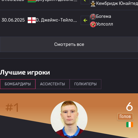
Кембридж Юнайтед
Богема
30.06.2025
D. Джеймс-Тейло
Уолсолл
Смотреть все
Лучшие игроки
БОМБАРДИРЫ
АССИСТЕНТЫ
ГОЛКИПЕРЫ
6
#1
Голов