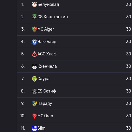
1.
Белуиздад
30
2.
CS Константин
30
3.
MC Alger
30
4.
Эль-Баяд
30
5.
АСО Хлеф
30
6.
Кхенчела
30
7.
Саура
30
8.
ES Сетиф
30
9.
Параду
30
10.
MC Oran
30
11.
Slim
30