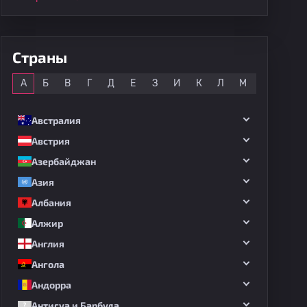
Страны
Все
А
Б
В
Г
Д
Е
З
И
К
Л
М
Н
О
Австралия
Австрия
Азербайджан
Азия
Албания
Алжир
Англия
Ангола
Андорра
Антигуа и Барбуда