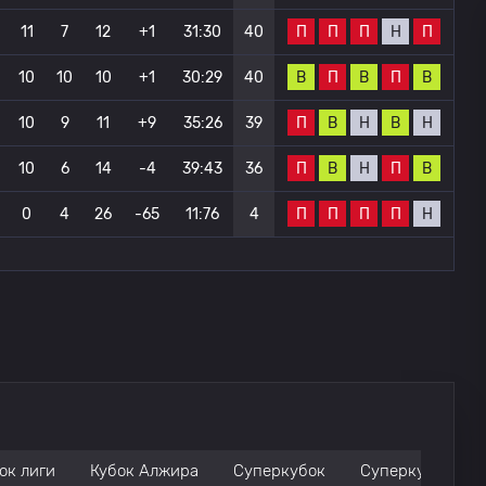
П
П
П
Н
П
11
7
12
+1
31:30
40
В
П
В
П
В
10
10
10
+1
30:29
40
П
В
Н
В
Н
10
9
11
+9
35:26
39
П
В
Н
П
В
10
6
14
-4
39:43
36
П
П
П
П
Н
0
4
26
-65
11:76
4
ок лиги
Кубок Алжира
Суперкубок
Суперкубок