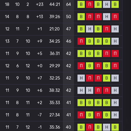
В
П
В
Н
В
18
10
2
+23
44:21
64
В
П
П
Н
П
14
8
8
+13
39:26
50
В
Н
В
П
Н
12
11
7
+1
21:20
47
П
В
В
В
Н
13
7
10
+9
34:25
46
В
В
В
П
П
11
9
10
+5
36:31
42
П
В
П
В
П
12
6
12
+0
29:29
42
Н
П
П
В
Н
11
9
10
+7
32:25
42
Н
Н
П
П
Н
11
9
10
+6
38:32
42
В
В
В
В
Н
11
8
11
+2
35:33
41
П
В
П
В
Н
11
8
11
-7
27:34
41
В
П
В
Н
В
11
7
12
-1
35:36
40