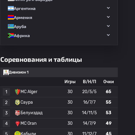
Аргентина
Армения
Аруба
Африка
Соревнования и таблицы
Дивизион 1
Игры
В/Н/П
Очки
MC Alger
30
20/5/5
65
1
Саура
30
16/7/7
55
2
Белуиздад
30
14/11/5
53
3
MC Oran
30
14/7/9
49
4
Кабыли
30
11/12/7
45
5