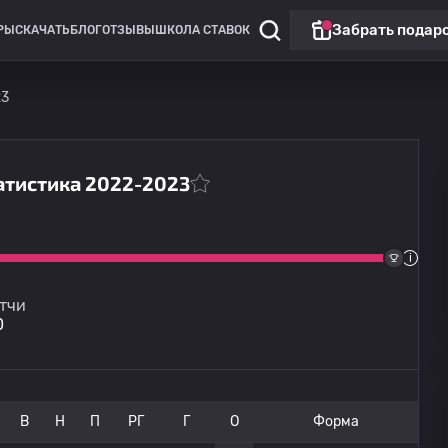
Забрать подар
РЫ
СКАЧАТЬ
БЛОГ
ОТЗЫВЫ
ШКОЛА СТАВОК
23
татистика 2022-2023
Лига Европы
Омония
13.08
20:00
Линкольн Ред Импс
тчи
0
В
Н
П
РГ
Г
О
Форма