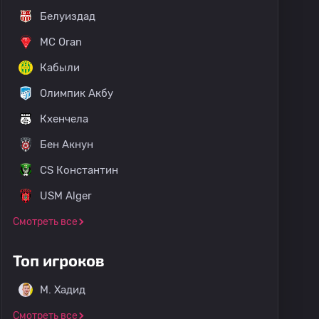
Белуиздад
MC Oran
Кабыли
ра
ES Сетиф
Параду
MC Oran
Slim
USM Alger
Олимпик Акбу
Кхенчела
Бен Акнун
CS Константин
USM Alger
Смотреть все
Топ игроков
M. Хадид
Смотреть все