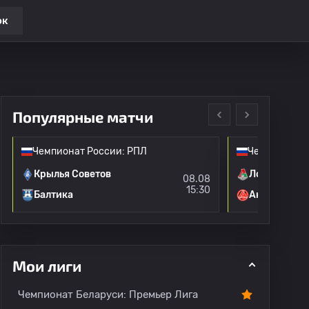
ок
Популярные матчи
Чемпионат России: РПЛ
Чемпионат Р
Крылья Советов
Локомотив 
08.08
15:30
Балтика
Акрон
Мои лиги
Чемпионат Беларуси: Премьер Лига