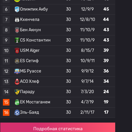
Олимпик Акбу
30
12/9/9
45
6
Кхенчела
30
12/8/10
44
7
Бен Акнун
30
11/10/9
43
8
CS Константин
30
11/10/9
43
9
USM Alger
30
8/15/7
39
10
ES Сетиф
30
10/9/11
39
11
МБ Руассе
30
9/9/12
36
12
АСО Хлеф
30
9/7/14
34
13
Параду
30
7/3/20
24
14
ЕК Мостаганем
30
4/7/19
19
15
Эль-Баяд
30
2/11/17
17
16
Подробная статистика