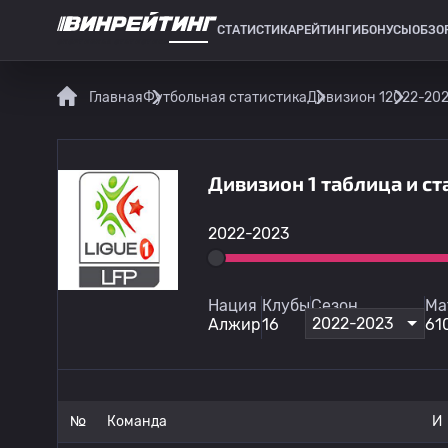
СТАТИСТИКА
РЕЙТИНГИ
БОНУСЫ
ОБЗО
СПОРТИВНАЯ СТАТИСТИКА
Главная
Футбольная статистика
Дивизион 1
2022-20
Дивизион 1 таблица и с
2022-2023
Нация
Клубы
Сезон
Ма
2022-2023
Алжир
16
61
№
Команда
И