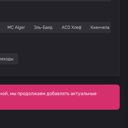
MC Alger
Эль-Баяд
АСО Хлеф
Кхенчела
Сау
реходы
ной, мы продолжаем добавлять актуальные