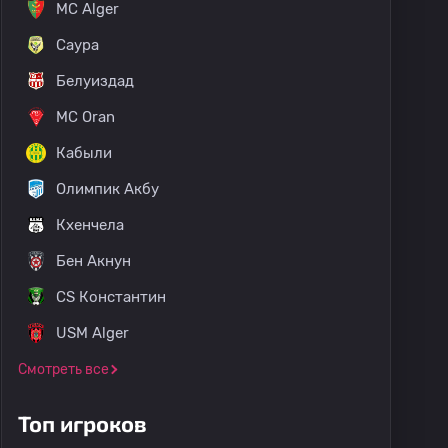
MC Alger
Саура
Белуиздад
MC Oran
Кабыли
Олимпик Акбу
Кхенчела
Бен Акнун
CS Константин
USM Alger
Смотреть все
Топ игроков