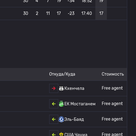
30
4
7
19
-34
18:52
19
30
2
11
17
-23
17:40
17
Откуда/Куда
Стоимость
Free agent
Кхенчела
Free agent
ЕК Мостаганем
Free agent
Эль-Баяд
Free agent
США Чауиа