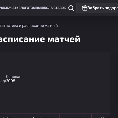
Забрать подар
РЫ
СКАЧАТЬ
БЛОГ
ОТЗЫВЫ
ШКОЛА СТАВОК
статистика и расписание матчей
расписание матчей
Лига Европы
Основан
хар)
2008
Омония
13.08
20:00
Линкольн Ред Импс