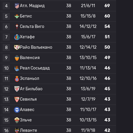
Атл. Мадрид
38
21/6/11
69
4
Бетис
38
15/15/8
60
5
Сельта Виго
38
14/12/12
54
6
Хетафе
38
15/6/17
51
7
Райо Вальекано
38
12/14/12
50
8
Валенсия
38
13/10/15
49
9
Реал Сосьедад
38
11/13/14
46
10
Эспаньол
38
12/10/16
46
11
Ат Бильбао
38
13/6/19
45
12
Севилья
38
12/7/19
43
13
Алавес
38
11/10/17
43
14
Эльче
38
10/13/15
43
15
Леванте
38
11/9/18
42
16