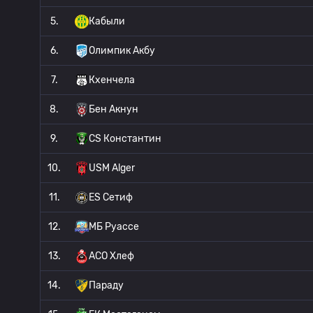
5.
Кабыли
6.
Олимпик Акбу
7.
Кхенчела
8.
Бен Акнун
9.
CS Константин
10.
USM Alger
11.
ES Сетиф
12.
МБ Руассе
13.
АСО Хлеф
14.
Параду