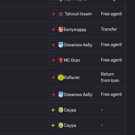
Free agent
Tahouri Issam
Transfer
Белуиздад
Free agent
Олимпик Акбу
Free agent
MC Oran
Return
Кабыли
from loan
Free agent
Олимпик Акбу
-
Саура
-
Саура