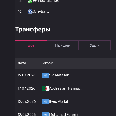
15.
ЕК Мостаганем
16.
Эль-Баяд
Трансферы
Все
Пришли
Ушли
Дата
Игрок
19.07.2026
Sid Matallah
17.07.2026
Abdesslam Hanna
12.07.2026
Ilyes Atallah
12.07.2026
Mohamed Fenniri