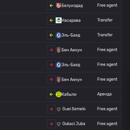
Free agent
Белуиздад
Transfer
Насарава
Transfer
Эль-Баяд
Free agent
Бен Акнун
Free agent
Эль-Баяд
Free agent
Бен Акнун
Аренда
Кабыли
Free agent
Guei Semelo
Free agent
Oukaci Juba