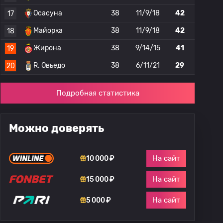
Осасуна
38
11/9/18
42
17
Майорка
38
11/9/18
42
18
Жирона
38
9/14/15
41
19
R. Овьедо
38
6/11/21
29
20
Подробная статистика
Можно доверять
На сайт
10 000 ₽
На сайт
15 000 ₽
На сайт
5 000 ₽