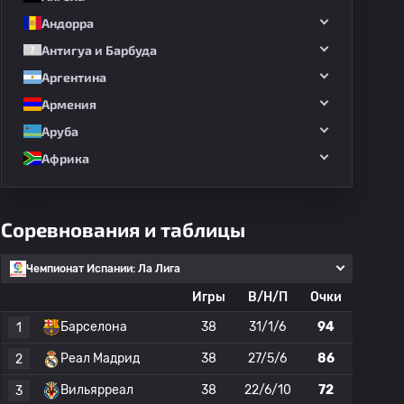
Андорра
Антигуа и Барбуда
Аргентина
Армения
Аруба
Африка
Соревнования и таблицы
Чемпионат Испании: Ла Лига
Игры
В/Н/П
Очки
Барселона
38
31/1/6
94
1
Реал Мадрид
38
27/5/6
86
2
Вильярреал
38
22/6/10
72
3