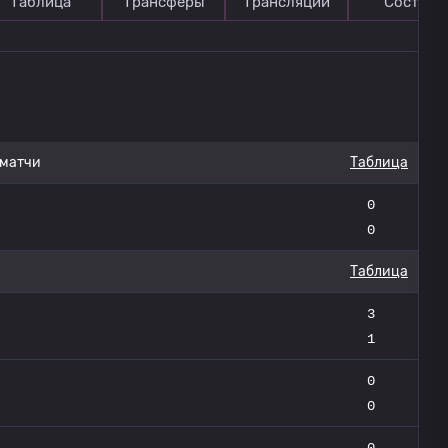
Таблица
Трансферы
Трансляции
Состав
 матчи
Таблица
0
0
Таблица
3
1
0
0
0