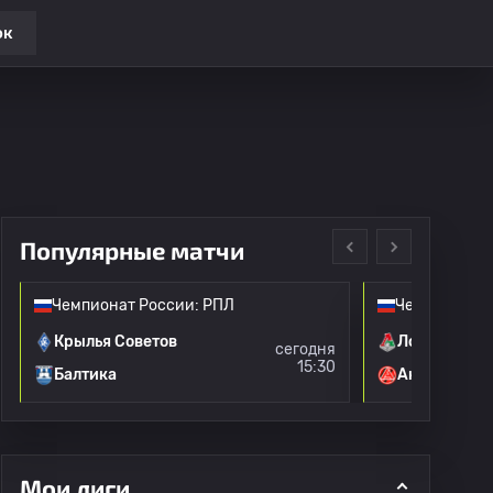
ок
Популярные матчи
Чемпионат России: РПЛ
Чемпионат Р
Крылья Советов
Локомотив 
сегодня
15:30
Балтика
Акрон
Мои лиги