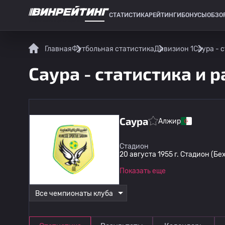
СТАТИСТИКА
РЕЙТИНГИ
БОНУСЫ
ОБЗО
СПОРТИВНАЯ СТАТИСТИКА
Главная
Футбольная статистика
Дивизион 1
Саура - 
Саура - статистика и 
Саура
Алжир
Стадион
20 августа 1955 г. Стадион (Бе
Показать еще
Все чемпионаты клуба