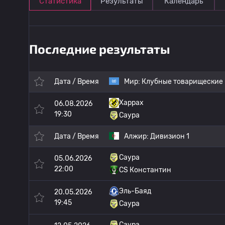
Статистика
Результаты
Календарь
Последние результаты
Дата / Время
Мир:
Клубные товарищеские
Харрах
06.08.2026
19:30
Саура
Дата / Время
Алжир:
Дивизион 1
Саура
05.06.2026
22:00
CS Константин
Эль-Баяд
20.05.2026
19:45
Саура
Саура