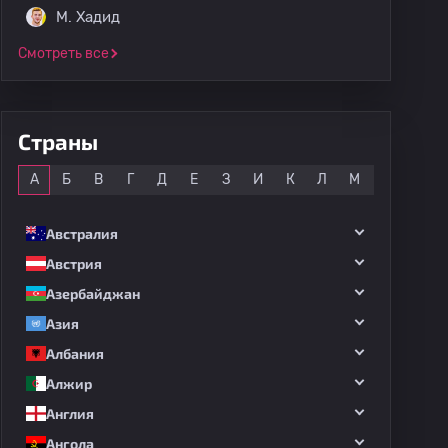
M. Хадид
Смотреть все
Страны
Все
А
Б
В
Г
Д
Е
З
И
К
Л
М
Н
О
Австралия
Австрия
Азербайджан
Азия
Албания
Алжир
Англия
Ангола