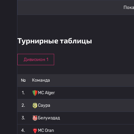
Пока
Турнирные таблицы
Дивизион 1
№
Команда
1.
MC Alger
2.
Саура
3.
Белуиздад
4.
MC Oran