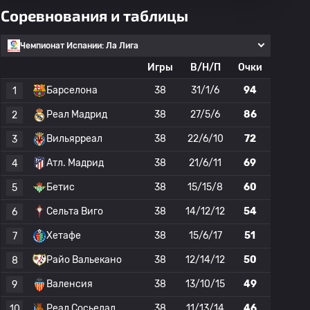
Соревнования и таблицы
Чемпионат Испании: Ла Лига
Игры
В/Н/П
Очки
Барселона
38
31/1/6
94
1
Реал Мадрид
38
27/5/6
86
2
Вильярреал
38
22/6/10
72
3
Атл. Мадрид
38
21/6/11
69
4
Бетис
38
15/15/8
60
5
Сельта Виго
38
14/12/12
54
6
Хетафе
38
15/6/17
51
7
Райо Вальекано
38
12/14/12
50
8
Валенсия
38
13/10/15
49
9
Реал Сосьедад
38
11/13/14
46
10