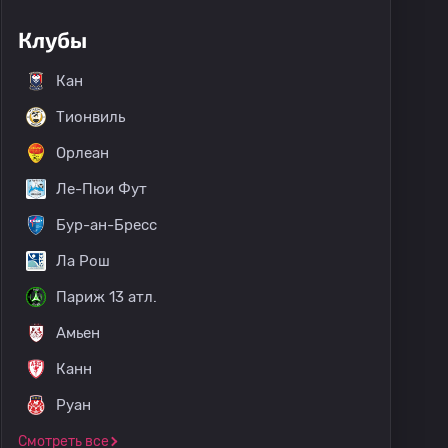
Клубы
Кан
Тионвиль
Орлеан
Ле-Пюи Фут
Бур-ан-Бресс
Ла Рош
Париж 13 атл.
Амьен
Канн
Руан
Смотреть все