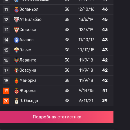
Эспаньол
38
12/10/16
46
11
Ат Бильбао
38
13/6/19
45
12
Севилья
38
12/7/19
43
13
Алавес
38
11/10/17
43
14
Эльче
38
10/13/15
43
15
Леванте
38
11/9/18
42
16
Осасуна
38
11/9/18
42
17
Майорка
38
11/9/18
42
18
Жирона
38
9/14/15
41
19
R. Овьедо
38
6/11/21
29
20
Подробная статистика