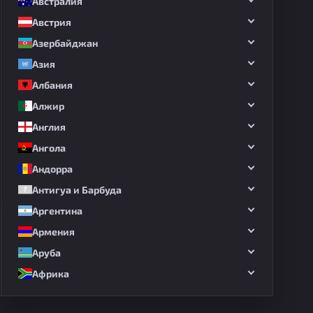
Австралия
Австрия
Азербайджан
Азия
Албания
Алжир
Англия
Ангола
Андорра
Антигуа и Барбуда
Аргентина
Армения
Аруба
Африка