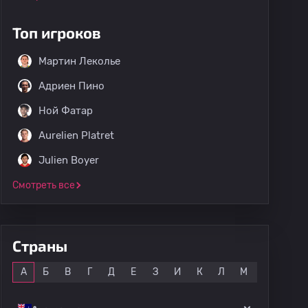
Топ игроков
Мартин Леколье
Адриен Пино
Ной Фатар
Aurelien Platret
Julien Boyer
Смотреть все
Страны
Все
А
Б
В
Г
Д
Е
З
И
К
Л
М
Н
О