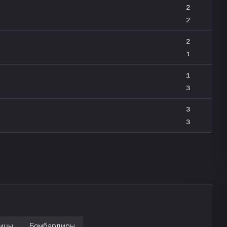
2
2
2
1
1
3
3
3
ицы
Бомбардиры