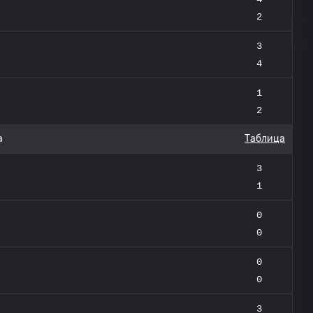
2
3
4
1
2
а
Таблица
3
1
0
0
0
0
3