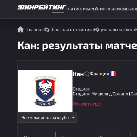
СТАТИСТИКА
РЕЙТИНГИ
БОНУСЫ
ОБЗО
СПОРТИВНАЯ СТАТИСТИКА
Главная
Футбольная статистика
Национальная лига
Кан: результаты матч
Кан
Франция
Стадион
Стадион Мишеля д'Орнано (Ca
Показать еще
Все чемпионаты клуба