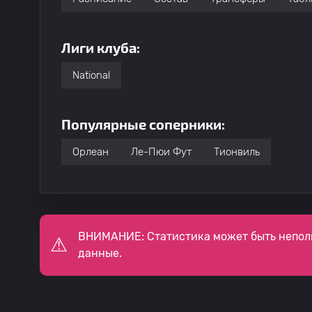
Лиги клуба:
National
Популярные соперники:
Орлеан
Ле-Пюи Фут
Тионвиль
ВНИМАНИЕ: Статистика может быть непол
данные.