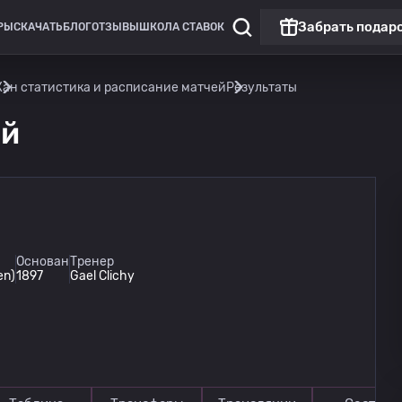
Забрать подар
РЫ
СКАЧАТЬ
БЛОГ
ОТЗЫВЫ
ШКОЛА СТАВОК
Кан статистика и расписание матчей
Результаты
ей
Основан
Тренер
en)
1897
Gael Clichy