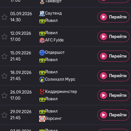
17:00
Тамворт
Саутенд
05.09.2026
Перейти
14:30
Йовил
Йовил
12.09.2026
Перейти
17:00
AFC Fylde
Олдершот
15.09.2026
Перейти
21:45
Йовил
Йовил
18.09.2026
Перейти
21:45
Солихалл Мурс
Киддерминстер
26.09.2026
Перейти
17:00
Йовил
Йовил
29.09.2026
Перейти
21:45
Ворсинг
Йовил