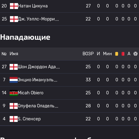
20
Натан Цикуна
27
0
0
0
0
0
0
25
Дж. Уэллс-Морри
22
0
0
0
0
0
0
Нападающие
№
Имя
ВОЗР
И
Мин
А
27
Шон Джордон Ада
25
0
0
0
0
0
0
7
Энцио Имануэль
33
0
0
0
0
0
0
14
Micah Obiero
25
0
0
0
0
0
0
9
Олуфела Оладель
28
0
0
0
0
0
0
4
S. Спенсер
22
0
0
0
0
0
0