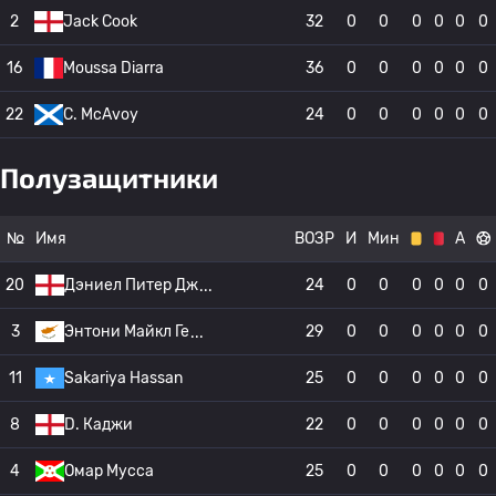
2
Jack Cook
32
0
0
0
0
0
0
16
Moussa Diarra
36
0
0
0
0
0
0
22
C. McAvoy
24
0
0
0
0
0
0
Полузащитники
№
Имя
ВОЗР
И
Мин
А
20
Дэниел Питер Дж
24
0
0
0
0
0
0
3
Энтони Майкл Ге
29
0
0
0
0
0
0
11
Sakariya Hassan
25
0
0
0
0
0
0
8
D. Каджи
22
0
0
0
0
0
0
4
Омар Мусса
25
0
0
0
0
0
0