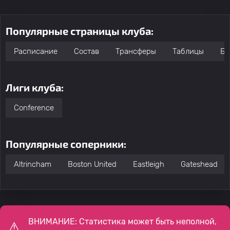
Популярные страницы клуба:
Расписание
Состав
Трансферы
Таблицы
Бо
Лиги клуба:
Conference
Популярные соперники:
Altrincham
Boston United
Eastleigh
Gateshead
ВНИМАНИЕ: Статистика может быть неполной,