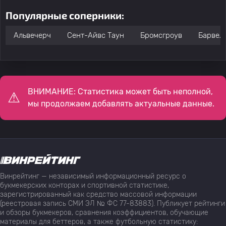
Популярные соперники:
Альвечерч
Сент-Айвс Таун
Бромсгроув
Барвел
ВНИМАНИЕ: Статистика может быть неполной,
мы продолжаем добавлять актуальные данные.
Винрейтинг — независимый информационный ресурс о
букмекерских конторах и спортивной статистике,
зарегистрированный как средство массовой информации
(реестровая запись СМИ ЭЛ № ФС 77-83883). Публикует рейтинги
и обзоры букмекеров, сравнения коэффициентов, обучающие
материалы для беттеров, а также футбольную статистику: