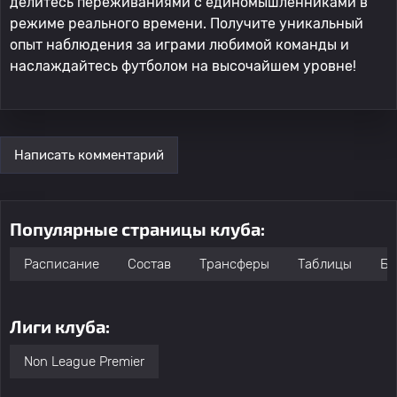
делитесь переживаниями с единомышленниками в
режиме реального времени. Получите уникальный
опыт наблюдения за играми любимой команды и
наслаждайтесь футболом на высочайшем уровне!
Написать комментарий
Популярные страницы клуба:
Расписание
Состав
Трансферы
Таблицы
Бо
Лиги клуба:
Non League Premier