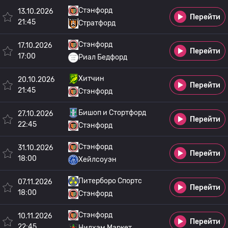
Стэнфорд
13.10.2026
Перейти
21:45
Стратфорд
Стэнфорд
17.10.2026
Перейти
17:00
Риал Бедфорд
Хитчин
20.10.2026
Перейти
21:45
Стэнфорд
Бишоп и Стортфорд
27.10.2026
Перейти
22:45
Стэнфорд
Стэнфорд
31.10.2026
Перейти
18:00
Хейлсоуэн
Питерборо Спортс
07.11.2026
Перейти
18:00
Стэнфорд
Стэнфорд
10.11.2026
Перейти
22:45
Нидхэм Маркет