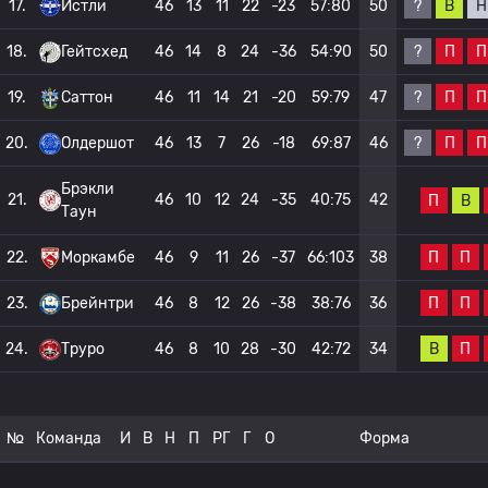
?
В
Н
17.
Истли
46
13
11
22
-23
57:80
50
?
П
П
18.
Гейтсхед
46
14
8
24
-36
54:90
50
?
П
П
19.
Саттон
46
11
14
21
-20
59:79
47
?
П
П
20.
Олдершот
46
13
7
26
-18
69:87
46
Брэкли
21.
46
10
12
24
-35
40:75
42
П
В
Таун
П
П
22.
Моркамбе
46
9
11
26
-37
66:103
38
П
П
23.
Брейнтри
46
8
12
26
-38
38:76
36
В
П
24.
Труро
46
8
10
28
-30
42:72
34
№
Команда
И
В
Н
П
РГ
Г
О
Форма