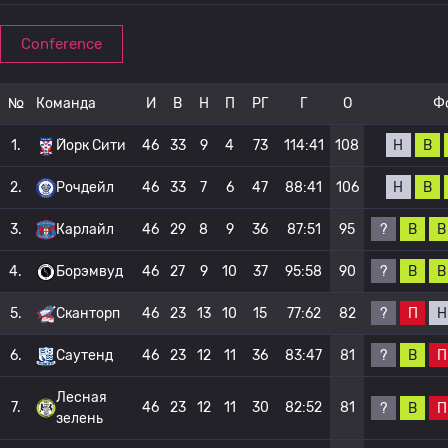
Conference
№
Команда
И
В
Н
П
РГ
Г
О
Ф
Н
В
1.
Йорк Сити
46
33
9
4
73
114:41
108
Н
В
2.
Рочдейл
46
33
7
6
47
88:41
106
?
В
В
3.
Карлайл
46
29
8
9
36
87:51
95
?
В
В
4.
Борэмвуд
46
27
9
10
37
95:58
90
?
П
Н
5.
Сканторп
46
23
13
10
15
77:62
82
?
В
П
6.
Саутенд
46
23
12
11
36
83:47
81
Лесная
7.
46
23
12
11
30
82:52
81
?
В
П
зелень