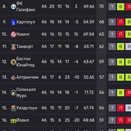
ФК
8.
46
20
10
16
3
69:66
70
?
В
П
Галифакс
?
П
В
9.
Хартлпул
46
18
14
14
-5
54:59
68
?
П
В
10.
Уокинг
46
16
15
15
15
69:54
63
?
В
Н
11.
Тамворт
46
17
11
18
-8
63:71
62
Бостон
12.
46
15
14
17
-4
63:67
59
?
В
В
Юнайтед
?
В
В
13.
Алтринчем
46
17
6
23
-10
55:65
57
Солихалл
14.
46
14
14
18
-1
71:72
56
?
В
П
Мурс
?
П
Н
15.
Уэлдстоун
46
15
11
20
-7
67:74
56
?
П
П
16.
Йовил
46
15
6
25
-20
48:68
51