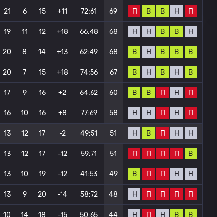
П
В
В
Н
П
21
6
15
+11
72:61
69
Н
Н
В
В
Н
19
11
12
+18
66:48
68
В
Н
В
В
В
20
8
14
+13
62:49
68
В
Н
В
Н
В
20
7
15
+18
74:56
67
В
В
П
Н
П
17
9
16
+2
64:62
60
Н
Н
П
Н
П
16
10
16
+8
77:69
58
Н
В
П
Н
Н
13
12
17
-2
49:51
51
П
П
П
П
В
13
12
17
-12
59:71
51
В
П
П
Н
Н
13
10
19
-12
41:53
49
Н
П
П
П
П
13
9
20
-14
58:72
48
Н
П
Н
В
В
10
14
18
-15
50:65
44