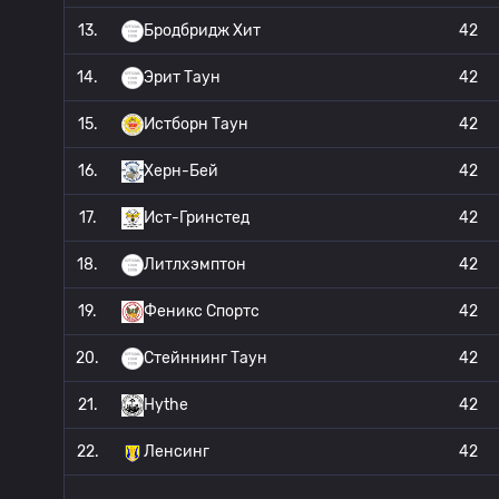
13.
Бродбридж Хит
42
14.
Эрит Таун
42
15.
Истборн Таун
42
16.
Херн-Бей
42
17.
Ист-Гринстед
42
18.
Литлхэмптон
42
19.
Феникс Спортс
42
20.
Стейннинг Таун
42
21.
Hythe
42
22.
Ленсинг
42