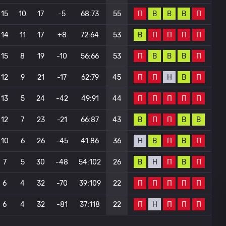
П
В
В
В
П
15
10
17
-5
68:73
55
В
П
П
П
П
14
11
17
+8
72:64
53
П
В
В
В
П
15
8
19
-10
56:66
53
П
П
Н
В
П
12
9
21
-17
62:79
45
П
П
П
П
П
13
5
24
-42
49:91
44
В
П
П
В
В
12
7
23
-21
66:87
43
Н
В
П
В
П
10
6
26
-45
41:86
36
В
Н
П
В
П
7
5
30
-48
54:102
26
П
П
П
П
П
6
4
32
-70
39:109
22
П
Н
П
П
П
6
4
32
-81
37:118
22