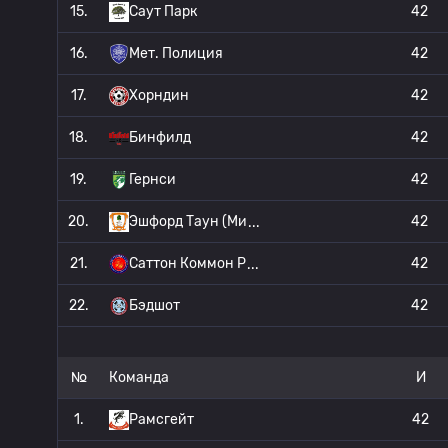
15.
Саут Парк
42
16.
Мет. Полиция
42
17.
Хорндин
42
18.
Бинфилд
42
19.
Гернси
42
20.
Эшфорд Таун (Ми
42
21.
Саттон Коммон Р
42
22.
Бэдшот
42
№
Команда
И
1.
Рамсгейт
42