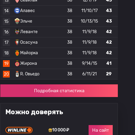
Севилья
38
12/7/19
43
13
Алавес
38
11/10/17
43
14
Эльче
38
10/13/15
43
15
Леванте
38
11/9/18
42
16
Осасуна
38
11/9/18
42
17
Майорка
38
11/9/18
42
18
Жирона
38
9/14/15
41
19
R. Овьедо
38
6/11/21
29
20
Подробная статистика
Можно доверять
На сайт
10 000 ₽