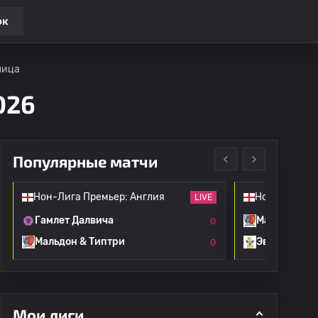
ок
лица
026
Популярные матчи
Нон-Лига Премьер: Англия
Нон-Лига Пр
LIVE
Гамлет Далвича
Мальдон & 
0
Мальдон & Типтри
Эвилей
0
Мои лиги