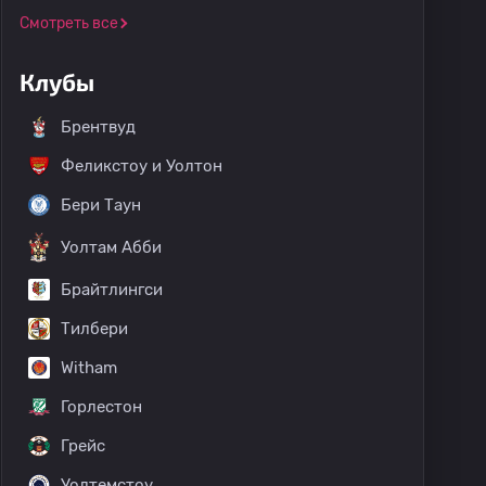
Смотреть все
Клубы
Брентвуд
Феликстоу и Уолтон
Бери Таун
Уолтам Абби
Брайтлингси
Тилбери
Witham
Горлестон
Грейс
Уолтемстоу