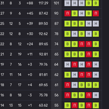
Н
Н
Н
В
В
31
8
3
+88
117:29
101
П
В
Н
В
П
27
9
6
+45
87:42
90
В
В
В
Н
Н
25
12
5
+39
89:50
87
В
Н
В
Н
В
22
12
8
+30
92:62
78
В
В
П
П
В
22
8
12
+24
89:65
74
В
В
В
П
В
21
2
19
+11
92:81
65
Н
П
Н
П
Н
19
7
16
+3
79:76
64
В
Н
П
П
Н
17
11
14
+0
81:81
62
П
Н
В
В
В
18
7
17
+4
69:65
61
П
В
В
П
Н
16
8
18
-3
75:78
56
В
П
В
П
В
14
13
15
+1
63:62
55