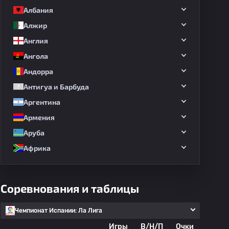
Албания
Алжир
Англия
Ангола
Андорра
Антигуа и Барбуда
Аргентина
Армения
Аруба
Африка
Соревнования и таблицы
Чемпионат Испании: Ла Лига
Игры
В/Н/П
Очки