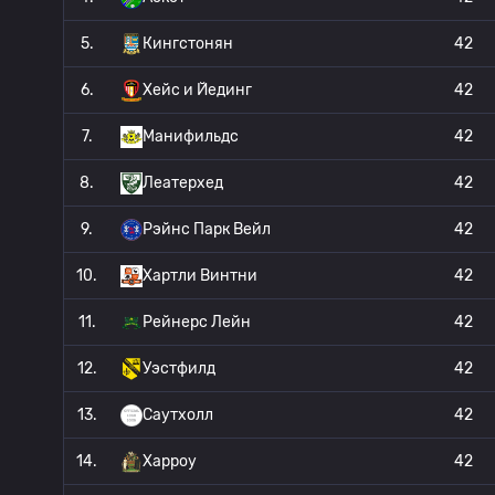
5.
Кингстонян
42
6.
Хейс и Йединг
42
7.
Манифильдс
42
8.
Леатерхед
42
9.
Рэйнс Парк Вейл
42
10.
Хартли Винтни
42
11.
Рейнерс Лейн
42
12.
Уэстфилд
42
13.
Саутхолл
42
14.
Харроу
42