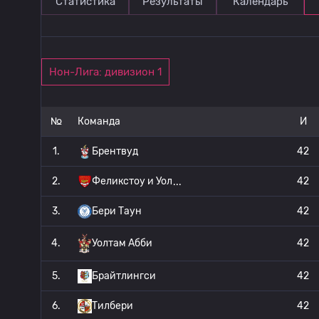
Статистика
Результаты
Календарь
Нон-Лига: дивизион 1
№
Команда
И
1.
Брентвуд
42
2.
Феликстоу и Уол
42
3.
Бери Таун
42
4.
42
Уолтам Абби
5.
Брайтлингси
42
6.
Тилбери
42