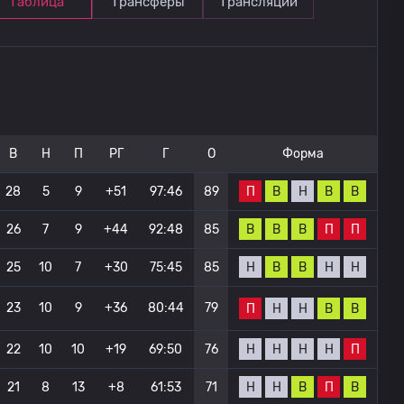
Таблица
Трансферы
Трансляции
В
Н
П
РГ
Г
О
Форма
П
В
Н
В
В
28
5
9
+51
97:46
89
В
В
В
П
П
26
7
9
+44
92:48
85
Н
В
В
Н
Н
25
10
7
+30
75:45
85
23
10
9
+36
80:44
79
П
Н
Н
В
В
Н
Н
Н
Н
П
22
10
10
+19
69:50
76
Н
Н
В
П
В
21
8
13
+8
61:53
71