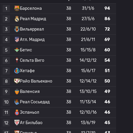
Барселона
38
31/1/6
94
1
Реал Мадрид
38
27/5/6
86
2
Вильярреал
38
22/6/10
72
3
Атл. Мадрид
38
21/6/11
69
4
Бетис
38
15/15/8
60
5
Сельта Виго
38
14/12/12
54
6
Хетафе
38
15/6/17
51
7
Райо Вальекано
38
12/14/12
50
8
Валенсия
38
13/10/15
49
9
Реал Сосьедад
38
11/13/14
46
10
Эспаньол
38
12/10/16
46
11
Ат Бильбао
38
13/6/19
45
12