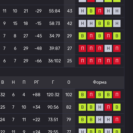
Н
В
П
Н
Н
11
10
21
-29
55:84
43
Н
Н
В
В
Н
9
15
18
-15
58:73
42
В
П
В
П
В
7
8
27
-45
34:79
29
П
П
П
Н
П
7
6
29
-48
39:87
27
П
П
П
П
П
6
7
29
-66
36:102
25
В
Н
П
РГ
Г
О
Форма
В
П
В
В
П
32
6
4
+88
120:32
102
В
В
Н
П
В
25
7
10
+34
90:56
82
В
В
Н
Н
П
24
7
11
+22
73:51
79
Н
В
В
Н
В
22
11
9
+24
79:55
77