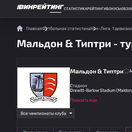
СТАТИСТИКА
РЕЙТИНГИ
БОНУСЫ
ОБЗО
СПОРТИВНАЯ СТАТИСТИКА
Главная
Футбольная статистика
Нон-Лига: 1 дивизи
Мальдон & Типтри - т
Мальдон & Типтри
А
Стадион
Drewitt-Barlow Stadium (Maldon,
Показать еще
Все чемпионаты клуба