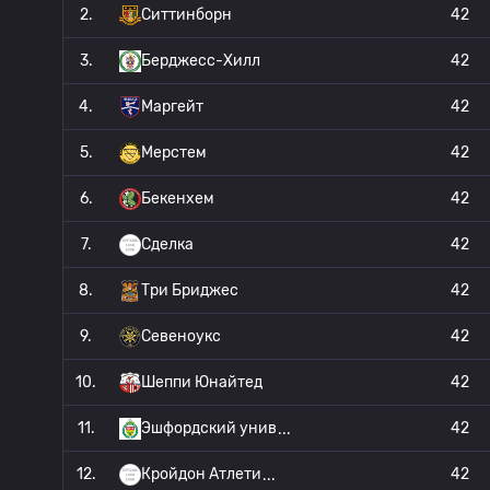
2.
Ситтинборн
42
3.
Берджесс-Хилл
42
4.
Маргейт
42
5.
Мерстем
42
6.
Бекенхем
42
7.
Сделка
42
8.
Три Бриджес
42
9.
Севеноукс
42
10.
Шеппи Юнайтед
42
11.
Эшфордский унив
42
12.
Кройдон Атлети
42