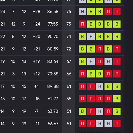
Н
В
В
П
П
23
7
12
+28
86:58
76
П
В
В
В
В
21
12
9
+24
77:53
75
В
Н
В
В
В
22
8
12
+20
90:70
74
В
В
П
В
П
21
9
12
+21
80:59
72
В
Н
П
Н
П
19
10
13
+19
83:64
67
П
В
В
П
П
21
3
18
+12
70:58
66
П
П
Н
В
В
17
10
15
+1
89:88
61
П
П
П
П
В
15
10
17
-15
62:77
55
В
П
Н
П
В
14
9
19
-7
63:70
51
П
П
Н
Н
П
14
9
19
-11
56:67
51