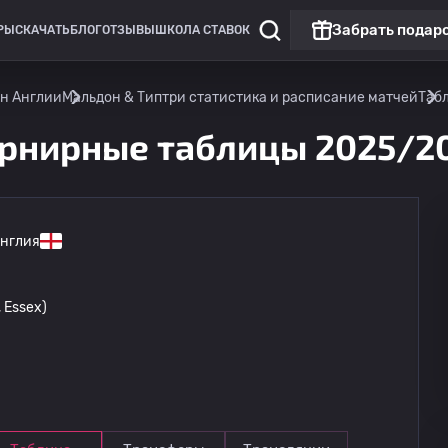
Забрать подар
РЫ
СКАЧАТЬ
БЛОГ
ОТЗЫВЫ
ШКОЛА СТАВОК
он Англии
Мальдон & Типтри статистика и расписание матчей
Таб
урнирные таблицы 2025/2
нглия
Нон-Лига Премьер: Англия
 Essex)
Мальдон & Типтри
15.08
17:00
Дартфорд