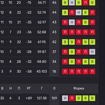
В
Н
В
П
В
12
10
20
-15
56:71
46
В
П
Н
В
П
12
8
22
-22
52:74
44
П
Н
П
В
П
11
10
21
-35
62:97
43
П
П
П
П
П
12
7
23
-36
52:88
43
В
В
П
В
В
11
9
22
-34
61:95
42
П
В
П
П
Н
10
7
25
-28
59:87
37
П
В
П
В
В
10
4
28
-32
48:80
34
П
П
П
П
П
3
9
30
-58
45:103
18
В
Н
П
РГ
Г
О
Форма
Н
П
В
В
В
35
4
3
+89
127:38
109