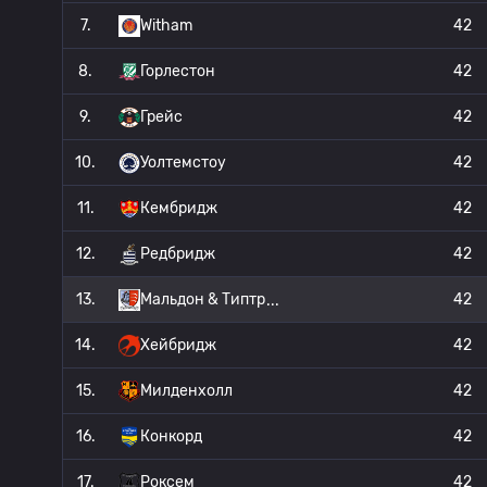
7.
Witham
42
8.
Горлестон
42
9.
Грейс
42
10.
Уолтемстоу
42
11.
Кембридж
42
12.
Редбридж
42
13.
Мальдон & Типтр
42
14.
Хейбридж
42
15.
Милденхолл
42
16.
Конкорд
42
17.
Роксем
42