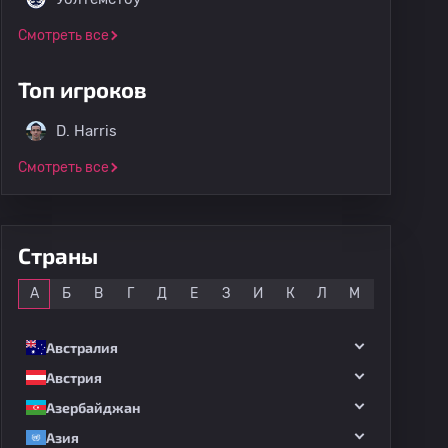
Смотреть все
Топ игроков
D. Harris
Смотреть все
Страны
Все
А
Б
В
Г
Д
Е
З
И
К
Л
М
Н
О
Австралия
Австрия
Азербайджан
Азия