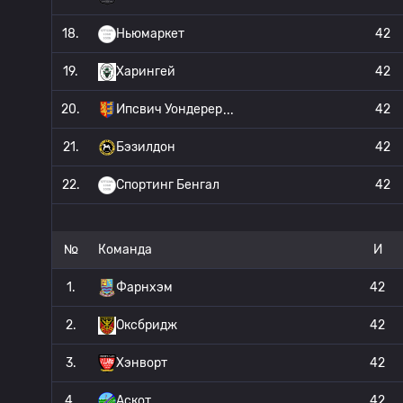
18.
Ньюмаркет
42
19.
Харингей
42
20.
Ипсвич Уондерер
42
21.
Бэзилдон
42
22.
Спортинг Бенгал
42
№
Команда
И
1.
Фарнхэм
42
2.
Оксбридж
42
3.
Хэнворт
42
4.
Аскот
42