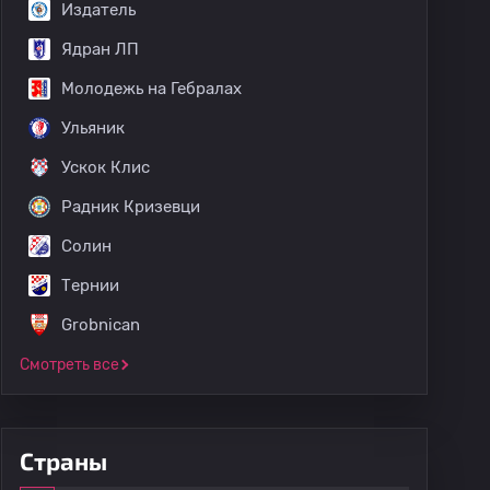
Издатель
Ядран ЛП
Молодежь на Гебралах
Ульяник
Ускок Клис
Радник Кризевци
Солин
Тернии
Grobnican
Смотреть все
Страны
Все