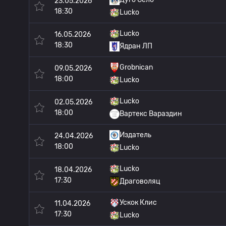
23.05.2026
18:30
Lucko
Lucko
16.05.2026
18:30
Ядран ЛП
Grobnican
09.05.2026
18:00
Lucko
Lucko
02.05.2026
18:00
Вартекс Вараздин
Издатель
24.04.2026
18:00
Lucko
Lucko
18.04.2026
17:30
Драговоляц
Ускок Клис
11.04.2026
17:30
Lucko