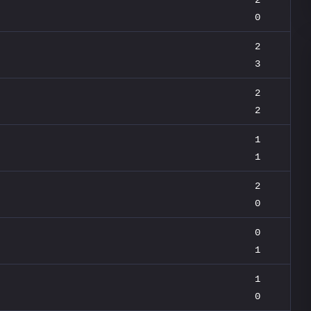
0
2
3
2
2
1
1
2
0
0
1
1
0