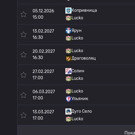
Копривница
05.12.2026
15:00
Lucko
Ярун
13.02.2027
16:30
Lucko
Lucko
20.02.2027
16:30
Драговоляц
Солин
27.02.2027
17:00
Lucko
Lucko
06.03.2027
17:00
Ульяник
Дуго Село
13.03.2027
17:00
Lucko
Пока