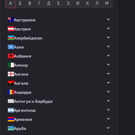
А
Б
В
Г
Д
Е
З
И
К
Л
М
Н
О
Австралия
Австрия
Азербайджан
Азия
Албания
Алжир
Англия
Ангола
Андорра
Антигуа и Барбуда
Аргентина
Армения
Аруба