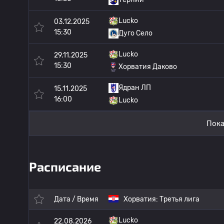
Lucko
03.12.2025
15:30
Дуго Село
Lucko
29.11.2025
15:30
Хорватия Даково
Ядран ЛП
15.11.2025
16:00
Lucko
Пока
Расписание
Дата / Время
Хорватия:
Третья лига
Lucko
22.08.2026