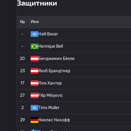
Защитники
№
Имя
-
Halil Basar
-
Henrique Bell
20
Бенджамин Бёкле
23
Якоб Брандтнер
17
Люк Хантер
27
Filip Milojevic
2
Timo Muller
29
Никлас Нихофф