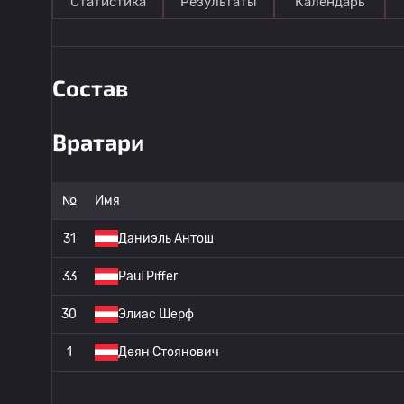
Статистика
Результаты
Календарь
Состав
Вратари
№
Имя
31
Даниэль Антош
33
Paul Piffer
30
Элиас Шерф
1
Деян Стоянович