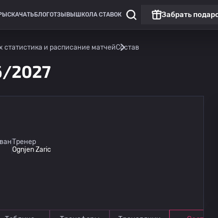
Забрать подар
РЫ
СКАЧАТЬ
БЛОГ
ОТЗЫВЫ
ШКОЛА СТАВОК
х статистика и расписание матчей
Состав
6/2027
ван
Тренер
Ognjen Zaric