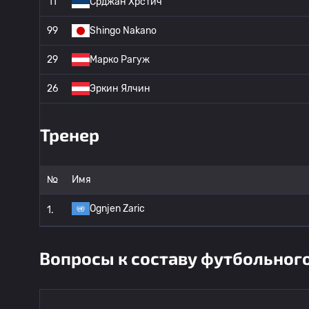
11
Срджан Хрстич
99
Shingo Nakano
29
Марко Рагуж
26
Эркин Ялчин
Тренер
№
Имя
Ognjen Zaric
1.
Вопросы к составу футбольного