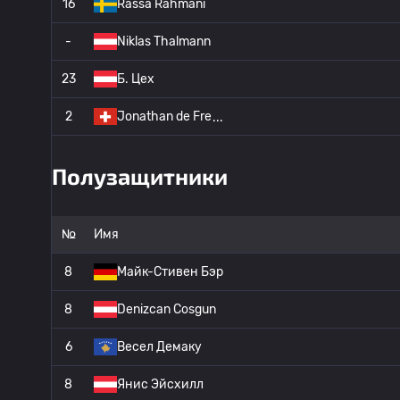
16
Rassa Rahmani
-
Niklas Thalmann
23
Б. Цех
2
Jonathan de Fre
Полузащитники
№
Имя
8
Майк-Стивен Бэр
8
Denizcan Cosgun
6
Весел Демаку
8
Янис Эйсхилл