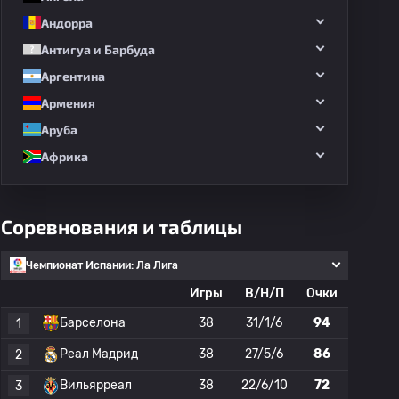
Андорра
Антигуа и Барбуда
Аргентина
Армения
Аруба
Африка
Соревнования и таблицы
Чемпионат Испании: Ла Лига
Игры
В/Н/П
Очки
Барселона
38
31/1/6
94
1
Реал Мадрид
38
27/5/6
86
2
Вильярреал
38
22/6/10
72
3