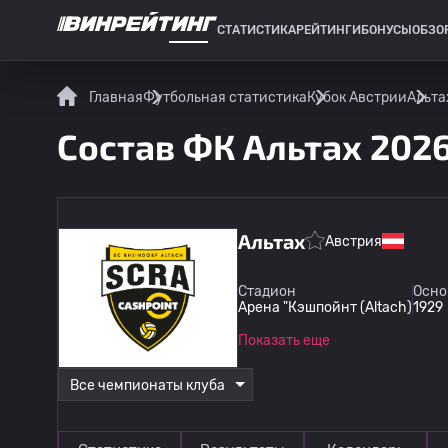
СТАТИСТИКА
РЕЙТИНГИ
БОНУСЫ
ОБЗО
СПОРТИВНАЯ СТАТИСТИКА
Главная
Футбольная статистика
Кубок Австрии
Альта
Состав ФК Альтах 202
Альтах
Австрия
Стадион
Осно
Арена "Кэшпойнт (Altach)
1929
Показать еще
Все чемпионаты клуба