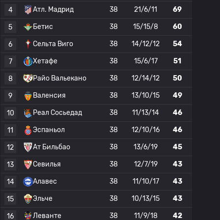
Атл. Мадрид
38
21/6/11
69
4
Бетис
38
15/15/8
60
5
Сельта Виго
38
14/12/12
54
6
Хетафе
38
15/6/17
51
7
Райо Вальекано
38
12/14/12
50
8
Валенсия
38
13/10/15
49
9
Реал Сосьедад
38
11/13/14
46
10
Эспаньол
38
12/10/16
46
11
Ат Бильбао
38
13/6/19
45
12
Севилья
38
12/7/19
43
13
Алавес
38
11/10/17
43
14
Эльче
38
10/13/15
43
15
Леванте
38
11/9/18
42
16