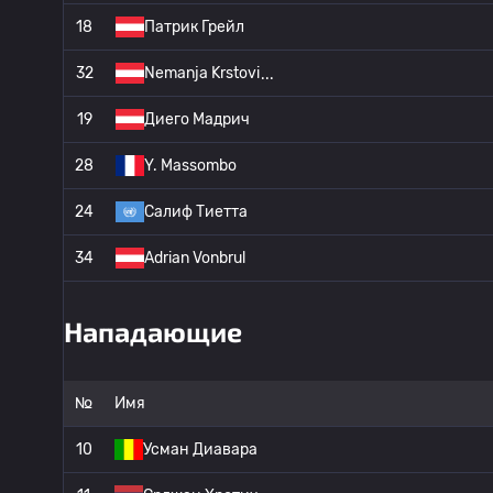
18
Патрик Грейл
32
Nemanja Krstovi
19
Диего Мадрич
28
Y. Massombo
24
Салиф Тиетта
34
Adrian Vonbrul
Нападающие
№
Имя
10
Усман Диавара