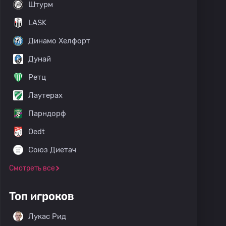
Штурм
LASK
Динамо Хелфорт
Дунай
Ретц
Лаутерах
Парндорф
Oedt
Союз Диетач
Смотреть все
Топ игроков
Лукас Рид