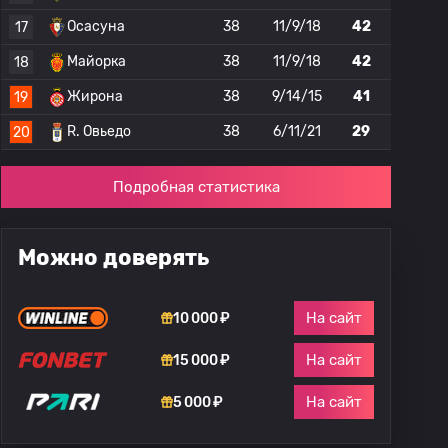
Осасуна
38
11/9/18
42
17
Майорка
38
11/9/18
42
18
Жирона
38
9/14/15
41
19
R. Овьедо
38
6/11/21
29
20
Подробная статистика
Можно доверять
На сайт
10 000 ₽
На сайт
15 000 ₽
На сайт
5 000 ₽