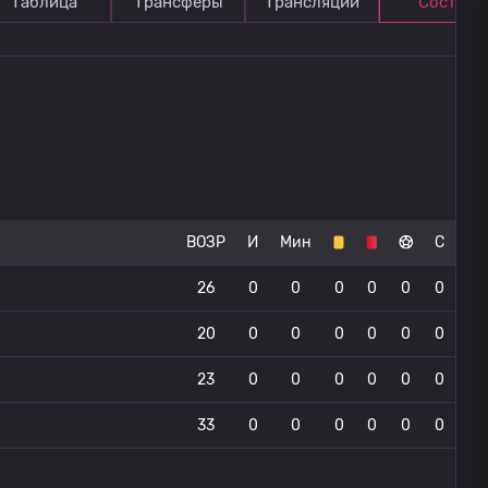
Таблица
Трансферы
Трансляции
Состав
ВОЗР
И
Мин
С
26
0
0
0
0
0
0
20
0
0
0
0
0
0
23
0
0
0
0
0
0
33
0
0
0
0
0
0