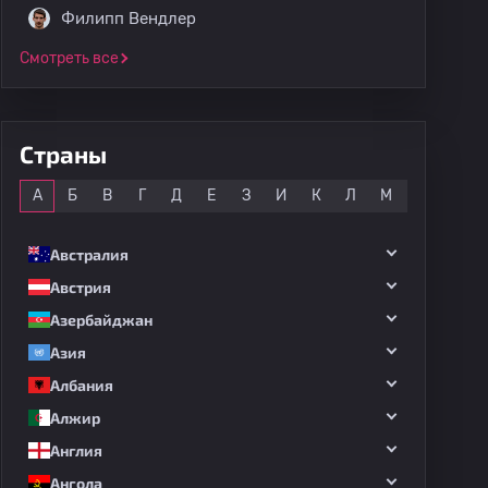
Филипп Вендлер
Смотреть все
Страны
Все
А
Б
В
Г
Д
Е
З
И
К
Л
М
Н
О
Австралия
Австрия
Азербайджан
Азия
Албания
Алжир
Англия
Ангола