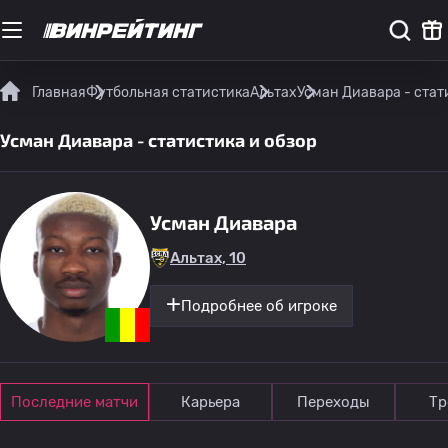
Главная
Футбольная статистика
Альтах
Усман Диавара - стат
Усман Диавара - статистика и обзор
Усман Диавара
Альтах, 10
Подробнее об игроке
Последние матчи
Карьера
Переходы
Тр