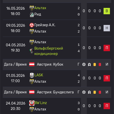
Альтах
2
16.05.2026
0
0
0
0
В
18:00
Рид
0
Грейзер А.К.
2
09.05.2026
0
0
0
0
Н
18:00
Альтах
2
Альтах
1
04.05.2026
0
0
0
0
П
Вольфсбергский
19:30
4
кондиционер
Дата / Время
Австрия:
Кубок
Г
И
LASK
4
01.05.2026
0
0
0
0
П
17:00
Альтах
2
Дата / Время
Австрия:
Бундеслига
Г
И
BW Linz
3
24.04.2026
0
0
0
0
П
20:30
Альтах
0