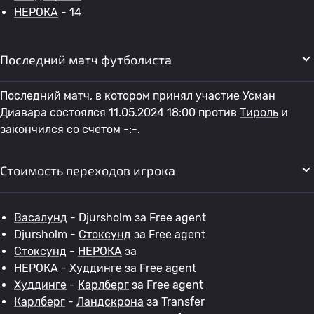
НЕРОКА
- 14
Последний матч футболиста
Последний матч, в котором принял участие Усман
Диавара состоялся 11.05.2024 18:00 против
Тироль
и
закончился со счетом -:-.
Стоимость переходов игрока
Васалунд
- Djursholm за Free agent
Djursholm -
Стоксунд
за Free agent
Стоксунд
-
НЕРОКА
за
НЕРОКА
-
Худдинге
за Free agent
Худдинге
-
Карлберг
за Free agent
Карлберг
-
Ландскрона
за Transfer