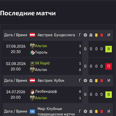
Последние матчи
Дата / Время
Австрия:
Бундеслига
Г
И
Альтах
3
07.08.2026
0
0
0
0
В
20:30
Тироль
1
SK Rapid
1
02.08.2026
0
0
0
0
П
20:00
Альтах
0
Дата / Время
Австрия:
Кубок
Г
И
Леобендорф
0
24.07.2026
0
0
0
0
В
20:00
Альтах
1
Мир:
Клубные
Дата / Время
Г
И
товарищеские матчи