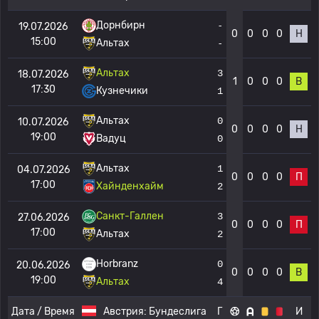
Дорнбирн
-
19.07.2026
0
0
0
0
Н
15:00
Альтах
-
Альтах
3
18.07.2026
1
0
0
0
В
17:30
Кузнечики
1
Альтах
0
10.07.2026
0
0
0
0
Н
19:00
Вадуц
0
Альтах
1
04.07.2026
0
0
0
0
П
17:00
Хайнденхайм
2
Санкт-Галлен
3
27.06.2026
0
0
0
0
П
17:00
Альтах
2
Horbranz
0
20.06.2026
0
0
0
0
В
19:00
Альтах
4
Дата / Время
Австрия:
Бундеслига
Г
И