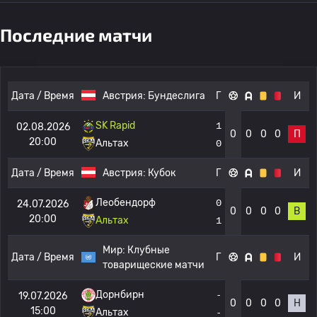
Последние матчи
Дата / Время
Австрия:
Бундеслига
Г
И
SK Rapid
1
02.08.2026
0
0
0
0
П
20:00
Альтах
0
Дата / Время
Австрия:
Кубок
Г
И
Леобендорф
0
24.07.2026
0
0
0
0
В
20:00
Альтах
1
Мир:
Клубные
Дата / Время
Г
И
товарищеские матчи
Дорнбирн
-
19.07.2026
0
0
0
0
Н
15:00
Альтах
-