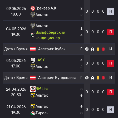
Грейзер А.К.
2
09.05.2026
0
0
0
0
Н
18:00
Альтах
2
Альтах
1
04.05.2026
0
0
0
0
П
Вольфсбергский
19:30
4
кондиционер
Дата / Время
Австрия:
Кубок
Г
И
LASK
4
01.05.2026
0
0
0
0
П
17:00
Альтах
2
Дата / Время
Австрия:
Бундеслига
Г
И
BW Linz
3
24.04.2026
0
0
0
0
П
20:30
Альтах
0
Альтах
0
21.04.2026
0
0
0
0
Н
19:30
Тироль
0