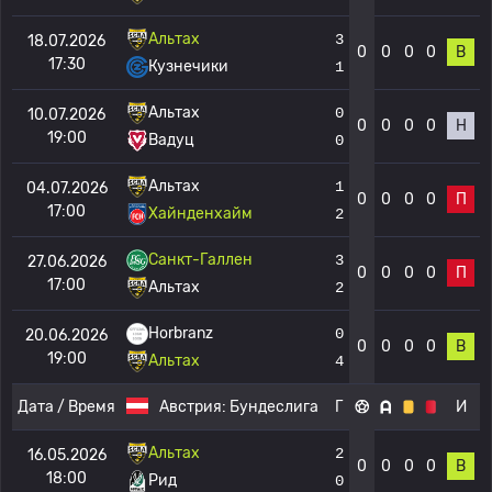
Альтах
3
18.07.2026
0
0
0
0
В
17:30
Кузнечики
1
Альтах
0
10.07.2026
0
0
0
0
Н
19:00
Вадуц
0
Альтах
1
04.07.2026
0
0
0
0
П
17:00
Хайнденхайм
2
Санкт-Галлен
3
27.06.2026
0
0
0
0
П
17:00
Альтах
2
Horbranz
0
20.06.2026
0
0
0
0
В
19:00
Альтах
4
Дата / Время
Австрия:
Бундеслига
Г
И
Альтах
2
16.05.2026
0
0
0
0
В
18:00
Рид
0