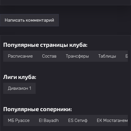
Написать комментарий
Популярные страницы клуба:
Расписание
Состав
Трансферы
Таблицы
Бо
Лиги клуба:
Дивизион 1
Популярные соперники:
МБ Руассе
El Bayadh
ES Сетиф
ЕК Мостаганем