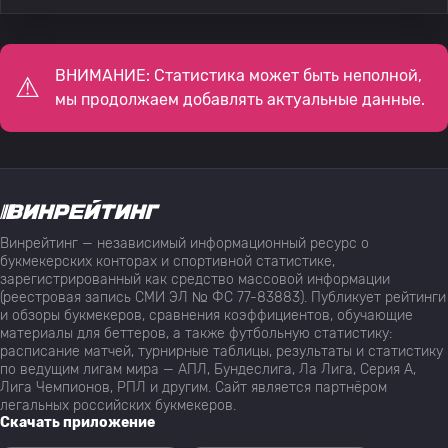
ВНИМАНИЕ: Статистика может быть неполной,
мы продолжаем добавлять актуальные данные.
Винрейтинг — независимый информационный ресурс о
букмекерских конторах и спортивной статистике,
зарегистрированный как средство массовой информации
(реестровая запись СМИ ЭЛ № ФС 77-83883). Публикует рейтинги
и обзоры букмекеров, сравнения коэффициентов, обучающие
материалы для беттеров, а также футбольную статистику:
расписание матчей, турнирные таблицы, результаты и статистику
по ведущим лигам мира — АПЛ, Бундеслига, Ла Лига, Серия А,
Лига Чемпионов, РПЛ и другим. Сайт является партнёром
легальных российских букмекеров.
Скачать приложение