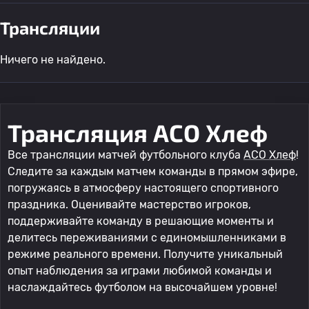
Трансляции
Ничего не найдено.
Трансляция АСО Хлеф
Все трансляции матчей футбольного клуба
АСО Хлеф
!
Следите за каждым матчем команды в прямом эфире,
погружаясь в атмосферу настоящего спортивного
праздника. Оценивайте мастерство игроков,
поддерживайте команду в решающие моменты и
делитесь переживаниями с единомышленниками в
режиме реального времени. Получите уникальный
опыт наблюдения за играми любимой команды и
наслаждайтесь футболом на высочайшем уровне!