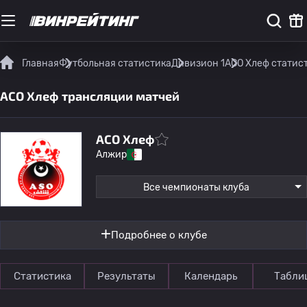
Главная
Футбольная статистика
Дивизион 1
АСО Хлеф статис
АСО Хлеф трансляции матчей
АСО Хлеф
Алжир
Все чемпионаты клуба
Подробнее о клубе
Статистика
Результаты
Календарь
Табли