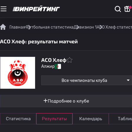
Главная
Футбольная статистика
Дивизион 1
АСО Хлеф статис
АСО Хлеф: результаты матчей
АСО Хлеф
Алжир
Все чемпионаты клуба
Подробнее о клубе
Статистика
Результаты
Календарь
Табли