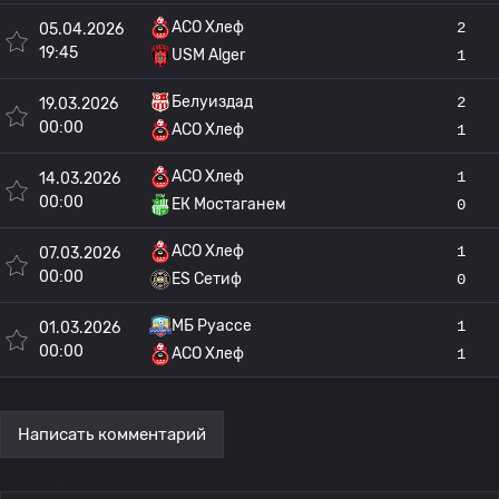
АСО Хлеф
2
05.04.2026
19:45
USM Alger
1
Белуиздад
2
19.03.2026
00:00
АСО Хлеф
1
АСО Хлеф
1
14.03.2026
00:00
ЕК Мостаганем
0
АСО Хлеф
1
07.03.2026
00:00
ES Сетиф
0
МБ Руассе
1
01.03.2026
00:00
АСО Хлеф
1
Написать комментарий