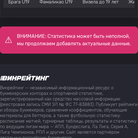
Брага U19
Фамаликао U19
Визела до 19 лет
Жил
ВНИМАНИЕ: Статистика может быть неполной,
мы продолжаем добавлять актуальные данные.
Винрейтинг — независимый информационный ресурс о
букмекерских конторах и спортивной статистике,
зарегистрированный как средство массовой информации
(реестровая запись СМИ ЭЛ № ФС 77-83883). Публикует рейтинги
и обзоры букмекеров, сравнения коэффициентов, обучающие
материалы для беттеров, а также футбольную статистику:
расписание матчей, турнирные таблицы, результаты и статистику
по ведущим лигам мира — АПЛ, Бундеслига, Ла Лига, Серия А,
Лига Чемпионов, РПЛ и другим. Сайт является партнёром
легальных российских букмекеров.