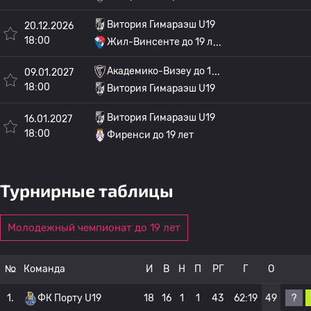
Витория Гимараэш U19
20.12.2026
18:00
Жил-Винсенте до 19 л
Академико-Визеу до 1
09.01.2027
18:00
Витория Гимараэш U19
Витория Гимараэш U19
16.01.2027
18:00
Фиренси до 19 лет
Турнирные таблицы
Молодежный чемпионат до 19 лет
№
Команда
И
В
Н
П
РГ
Г
О
?
1.
ФК Порту U19
18
16
1
1
43
62:19
49