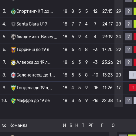
?
3.
Спортинг-КП до
18
8
5
5
12
27:15
29
?
4.
Santa Clara U19
18
7
7
4
7
24:17
28
?
5.
Академико-Визеу
18
5
9
4
4
23:19
24
?
6.
Торринш до 19 л
18
6
4
8
-3
17:20
22
?
7.
Алверка до 19 л
18
6
3
9
-3
23:26
21
Н
8.
Белененсеш до 1
18
5
5
8
-10
13:23
20
П
9.
Тондела до 19 л
18
4
5
9
-15
11:26
17
?
10.
Маффра до 19 ле
18
3
6
9
-16
22:38
15
№
Команда
И
В
Н
П
РГ
Г
О