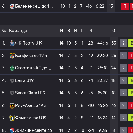
П
6.
Белененсеш до 1
10
1
2
7
-16
6:22
15
№
Команда
И
В
Н
П
РГ
Г
О
?
1.
ФК Порту U19
14
10
3
1
28
44:16
33
?
2.
Бенфика до 19 л
14
7
5
2
19
39:20
26
?
3.
Спортинг-КП до
14
7
3
4
7
25:18
24
?
4.
Leiria U19
14
5
3
6
-4
23:27
18
?
5.
Santa Clara U19
14
5
3
6
-5
15:20
18
?
6.
Риу-Аве до 19 л
14
5
1
8
-10
16:26
16
?
7.
Фамаликао U19
14
4
2
8
-11
13:24
14
?
8.
Жил-Винсенте до
14
2
2
10
-24
9:33
8