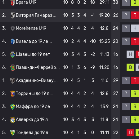
?
В
1.
Брага U19
10
8
0
2
18
29:11
38
?
П
2.
Витория Гимараэ
10
3
3
4
-1
19:20
26
?
Н
3.
Moreirense U19
10
4
4
2
4
12:8
24
?
П
4.
Визела до 19 ле
10
2
4
4
-10
15:25
20
Н
5.
Шавеш до 19 лет
10
3
4
3
-2
11:13
16
В
6.
Пааш-ди-Феррейр
10
1
3
6
-9
11:20
16
?
П
1.
Академико-Визеу
10
4
5
1
5
11:6
29
?
В
2.
Торринш до 19 л
10
4
4
2
4
12:8
27
?
В
3.
Маффра до 19 ле
10
4
4
2
4
13:9
24
?
В
4.
Алверка до 19 л
10
3
4
3
3
11:8
24
П
5.
Тондела до 19 л
10
4
1
5
0
11:11
22