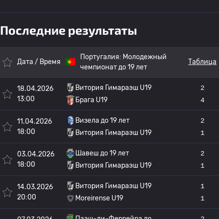
Последние результаты
Португалия:
Молодежный
Дата / Время
Таблица
чемпионат до 19 лет
Витория Гимараэш U19
2
18.04.2026
13:00
Брага U19
4
Визела до 19 лет
2
11.04.2026
18:00
Витория Гимараэш U19
1
Шавеш до 19 лет
2
03.04.2026
18:00
Витория Гимараэш U19
1
Витория Гимараэш U19
1
14.03.2026
20:00
Moreirense U19
1
Пааш-ди-Феррейра до
2