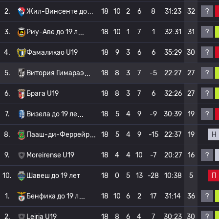
?
2.
Жил-Винсенте до
18
10
2
6
8
31:23
32
?
3.
Риу-Аве до 19 л
18
10
1
7
1
32:31
31
?
4.
Фамаликао U19
18
9
3
6
6
35:29
30
?
5.
Витория Гимараэ
18
8
3
7
-5
22:27
27
?
6.
Брага U19
18
8
3
7
6
32:26
27
?
7.
Визела до 19 ле
18
5
4
9
-9
30:39
19
Н
8.
Пааш-ди-Феррейр
18
5
4
9
-15
22:37
19
?
9.
Moreirense U19
18
4
4
10
-7
20:27
16
П
10.
Шавеш до 19 лет
18
0
5
13
-28
10:38
5
?
1.
Бенфика до 19 л
18
10
6
2
17
31:14
36
?
2.
Leiria U19
18
8
6
4
7
30:23
30