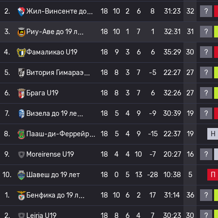
?
2.
Жил-Винсенте до
18
10
2
6
8
31:23
32
?
3.
Риу-Аве до 19 л
18
10
1
7
1
32:31
31
?
4.
Фамаликао U19
18
9
3
6
6
35:29
30
?
5.
Витория Гимараэ
18
8
3
7
-5
22:27
27
?
6.
Брага U19
18
8
3
7
6
32:26
27
?
7.
Визела до 19 ле
18
5
4
9
-9
30:39
19
Н
8.
Пааш-ди-Феррейр
18
5
4
9
-15
22:37
19
?
9.
Moreirense U19
18
4
4
10
-7
20:27
16
П
10.
Шавеш до 19 лет
18
0
5
13
-28
10:38
5
?
1.
Бенфика до 19 л
18
10
6
2
17
31:14
36
?
2.
Leiria U19
18
8
6
4
7
30:23
30