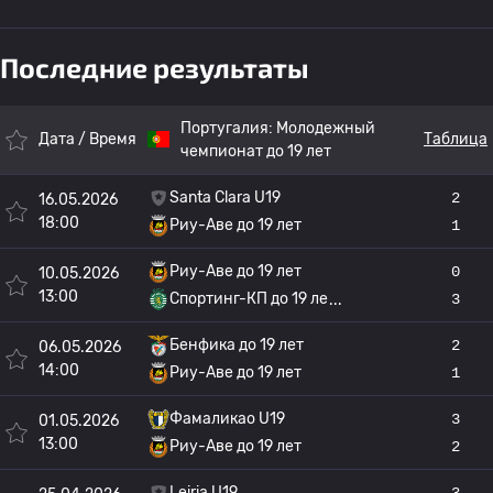
Последние результаты
Португалия:
Молодежный
Дата / Время
Таблица
чемпионат до 19 лет
Santa Clara U19
2
16.05.2026
18:00
Риу-Аве до 19 лет
1
Риу-Аве до 19 лет
0
10.05.2026
13:00
Спортинг-КП до 19 ле
3
Бенфика до 19 лет
2
06.05.2026
14:00
Риу-Аве до 19 лет
1
Фамаликао U19
3
01.05.2026
13:00
Риу-Аве до 19 лет
2
Leiria U19
3