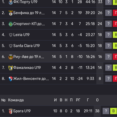
?
1.
ФК Порту U19
14
10
3
1
28
44:16
33
?
2.
Бенфика до 19 л
14
7
5
2
19
39:20
26
?
3.
Спортинг-КП до
14
7
3
4
7
25:18
24
?
4.
Leiria U19
14
5
3
6
-4
23:27
18
?
5.
Santa Clara U19
14
5
3
6
-5
15:20
18
?
6.
Риу-Аве до 19 л
14
5
1
8
-10
16:26
16
?
7.
Фамаликао U19
14
4
2
8
-11
13:24
14
?
8.
Жил-Винсенте до
14
2
2
10
-24
9:33
8
№
Команда
И
В
Н
П
РГ
Г
О
?
В
1.
Брага U19
10
8
0
2
18
29:11
38