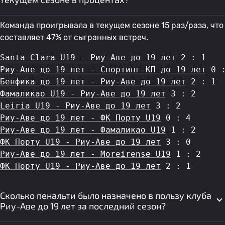
Команда проигрывала в текущем сезоне 15 раз/раза, что
составляет 47% от сыгранных встреч.
Santa Clara U19 - Риу-Аве до 19 лет
 2 : 1
Риу-Аве до 19 лет - Спортинг-КП до 19 лет
 0 
Бенфика до 19 лет - Риу-Аве до 19 лет
 2 : 1
Фамаликао U19 - Риу-Аве до 19 лет
 3 : 2
Leiria U19 - Риу-Аве до 19 лет
 3 : 2
Риу-Аве до 19 лет - ФК Порту U19
 0 : 4
Риу-Аве до 19 лет - Фамаликао U19
 1 : 2
ФК Порту U19 - Риу-Аве до 19 лет
 3 : 0
Риу-Аве до 19 лет - Moreirense U19
 1 : 2
ФК Порту U19 - Риу-Аве до 19 лет
 2 : 1
Сколько пенальти было назначено в пользу клуба
Риу-Аве до 19 лет за последний сезон?