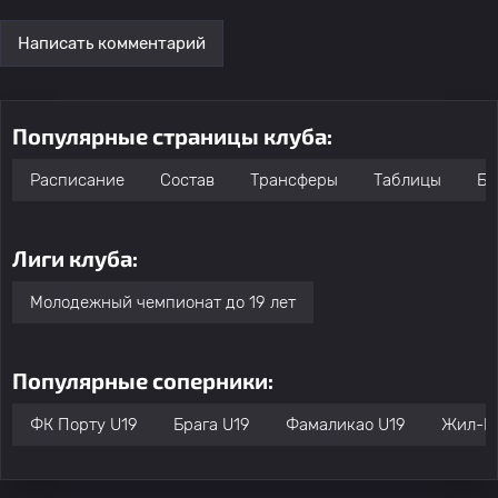
Написать комментарий
Популярные страницы клуба:
Расписание
Состав
Трансферы
Таблицы
Бо
Лиги клуба:
Молодежный чемпионат до 19 лет
Популярные соперники:
ФК Порту U19
Брага U19
Фамаликао U19
Жил-Ви