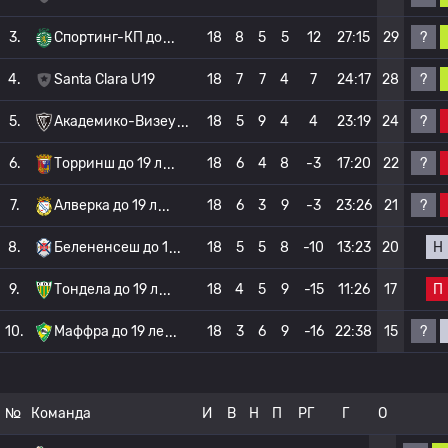
?
3.
Спортинг-КП до
18
8
5
5
12
27:15
29
?
4.
Santa Clara U19
18
7
7
4
7
24:17
28
?
5.
Академико-Визеу
18
5
9
4
4
23:19
24
?
6.
Торринш до 19 л
18
6
4
8
-3
17:20
22
?
7.
Алверка до 19 л
18
6
3
9
-3
23:26
21
Н
8.
Белененсеш до 1
18
5
5
8
-10
13:23
20
П
9.
Тондела до 19 л
18
4
5
9
-15
11:26
17
?
10.
Маффра до 19 ле
18
3
6
9
-16
22:38
15
№
Команда
И
В
Н
П
РГ
Г
О