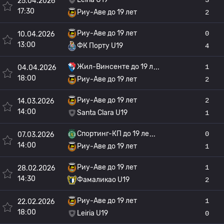
25.04.2026
17:30
Риу-Аве до 19 лет
2
Риу-Аве до 19 лет
0
10.04.2026
13:00
ФК Порту U19
4
Жил-Винсенте до 19 л
1
04.04.2026
18:00
Риу-Аве до 19 лет
2
Риу-Аве до 19 лет
2
14.03.2026
14:00
Santa Clara U19
1
Спортинг-КП до 19 ле
0
07.03.2026
14:00
Риу-Аве до 19 лет
1
Риу-Аве до 19 лет
1
28.02.2026
14:30
Фамаликао U19
2
Риу-Аве до 19 лет
1
22.02.2026
18:00
Leiria U19
0