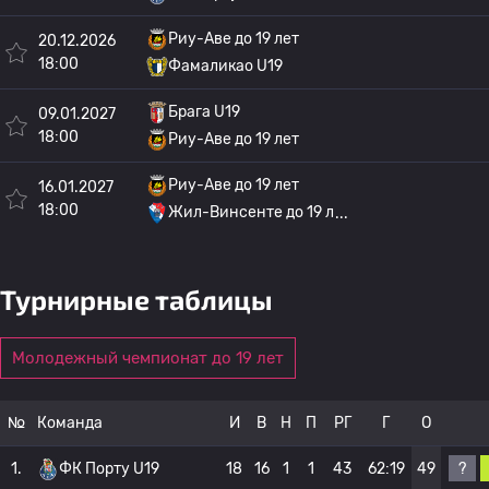
Риу-Аве до 19 лет
20.12.2026
18:00
Фамаликао U19
Брага U19
09.01.2027
18:00
Риу-Аве до 19 лет
Риу-Аве до 19 лет
16.01.2027
18:00
Жил-Винсенте до 19 л
Турнирные таблицы
Молодежный чемпионат до 19 лет
№
Команда
И
В
Н
П
РГ
Г
О
?
1.
ФК Порту U19
18
16
1
1
43
62:19
49