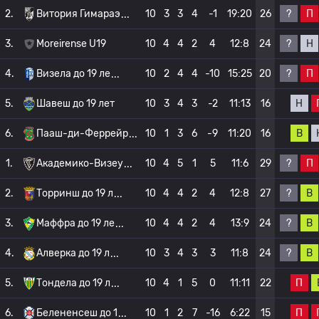
?
П
2.
Витория Гимараэ
10
3
3
4
-1
19:20
26
?
Н
3.
Moreirense U19
10
4
4
2
4
12:8
24
?
П
4.
Визела до 19 ле
10
2
4
4
-10
15:25
20
Н
5.
Шавеш до 19 лет
10
3
4
3
-2
11:13
16
В
6.
Пааш-ди-Феррейр
10
1
3
6
-9
11:20
16
?
П
1.
Академико-Визеу
10
4
5
1
5
11:6
29
?
В
2.
Торринш до 19 л
10
4
4
2
4
12:8
27
?
В
3.
Маффра до 19 ле
10
4
4
2
4
13:9
24
?
В
4.
Алверка до 19 л
10
3
4
3
3
11:8
24
П
5.
Тондела до 19 л
10
4
1
5
0
11:11
22
П
6.
Белененсеш до 1
10
1
2
7
-16
6:22
15