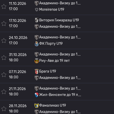
Академико-Визеу до 1
11.10.2026
17:00
Moreirense U19
Витория Гимараэш U19
17.10.2026
17:00
Академико-Визеу до 1
Академико-Визеу до 1
24.10.2026
17:00
ФК Порту U19
Академико-Визеу до 1
31.10.2026
18:00
Риу-Аве до 19 лет
Брага U19
07.11.2026
18:00
Академико-Визеу до 1
Академико-Визеу до 1
21.11.2026
18:00
Жил-Винсенте до 19 л
Фамаликао U19
28.11.2026
18:00
Академико-Визеу до 1