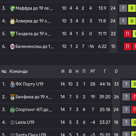
?
В
3.
Маффра до 19 ле
10
4
4
2
4
13:9
24
?
В
4.
Алверка до 19 л
10
3
4
3
3
11:8
24
П
5.
Тондела до 19 л
10
4
1
5
0
11:11
22
П
6.
Белененсеш до 1
10
1
2
7
-16
6:22
15
№
Команда
И
В
Н
П
РГ
Г
О
?
1.
ФК Порту U19
14
10
3
1
28
44:16
33
?
2.
Бенфика до 19 л
14
7
5
2
19
39:20
26
?
3.
Спортинг-КП до
14
7
3
4
7
25:18
24
?
4.
Leiria U19
14
5
3
6
-4
23:27
18
?
5.
Santa Clara U19
14
5
3
6
-5
15:20
18