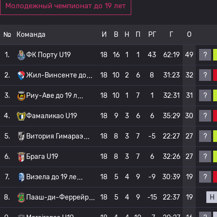
Молодежный чемпионат до 19 лет
№
Команда
И
В
Н
П
РГ
Г
О
?
1.
ФК Порту U19
18
16
1
1
43
62:19
49
?
2.
Жил-Винсенте до
18
10
2
6
8
31:23
32
?
3.
Риу-Аве до 19 л
18
10
1
7
1
32:31
31
?
4.
Фамаликао U19
18
9
3
6
6
35:29
30
?
5.
Витория Гимараэ
18
8
3
7
-5
22:27
27
?
6.
Брага U19
18
8
3
7
6
32:26
27
?
7.
Визела до 19 ле
18
5
4
9
-9
30:39
19
Н
8.
Пааш-ди-Феррейр
18
5
4
9
-15
22:37
19