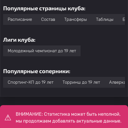
Популярные страницы клуба:
Расписание
Состав
Трансферы
Таблицы
Бо
Лиги клуба:
Молодежный чемпионат до 19 лет
Популярные соперники:
Спортинг-КП до 19 лет
Торринш до 19 лет
Алверка 
ВНИМАНИЕ: Статистика может быть неполной,
мы продолжаем добавлять актуальные данные.