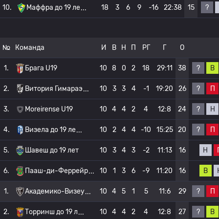
?
10.
Маффра до 19 ле
18
3
6
9
-16
22:38
15
№
Команда
И
В
Н
П
РГ
Г
О
?
В
1.
Брага U19
10
8
0
2
18
29:11
38
?
П
2.
Витория Гимараэ
10
3
3
4
-1
19:20
26
?
Н
3.
Moreirense U19
10
4
4
2
4
12:8
24
?
П
4.
Визела до 19 ле
10
2
4
4
-10
15:25
20
Н
5.
Шавеш до 19 лет
10
3
4
3
-2
11:13
16
В
6.
Пааш-ди-Феррейр
10
1
3
6
-9
11:20
16
?
П
1.
Академико-Визеу
10
4
5
1
5
11:6
29
?
В
2.
Торринш до 19 л
10
4
4
2
4
12:8
27