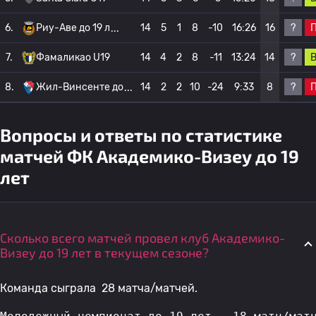
?
6.
Риу-Аве до 19 л
14
5
1
8
-10
16:26
16
?
7.
Фамаликао U19
14
4
2
8
-11
13:24
14
?
8.
Жил-Винсенте до
14
2
2
10
-24
9:33
8
Вопросы и ответы по статистике
матчей ФК Академико-Визеу до 19
лет
Сколько всего матчей провел клуб Академико-
Визеу до 19 лет в текущем сезоне?
Команда сыграла 28 матча/матчей.