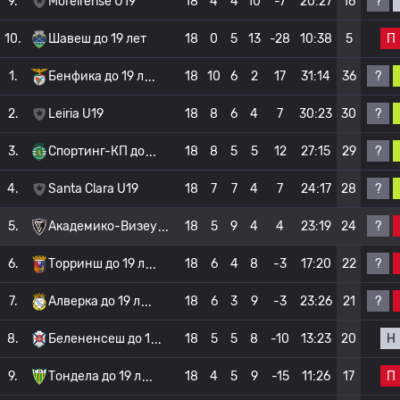
?
9.
Moreirense U19
18
4
4
10
-7
20:27
16
П
10.
Шавеш до 19 лет
18
0
5
13
-28
10:38
5
?
1.
Бенфика до 19 л
18
10
6
2
17
31:14
36
?
2.
Leiria U19
18
8
6
4
7
30:23
30
?
3.
Спортинг-КП до
18
8
5
5
12
27:15
29
?
4.
Santa Clara U19
18
7
7
4
7
24:17
28
?
5.
Академико-Визеу
18
5
9
4
4
23:19
24
?
6.
Торринш до 19 л
18
6
4
8
-3
17:20
22
?
7.
Алверка до 19 л
18
6
3
9
-3
23:26
21
Н
8.
Белененсеш до 1
18
5
5
8
-10
13:23
20
П
9.
Тондела до 19 л
18
4
5
9
-15
11:26
17