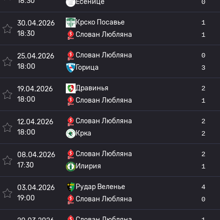
18:30
Есенице
0
Крско Посавье
1
30.04.2026
18:30
Слован Любляна
1
Слован Любляна
0
25.04.2026
18:00
Горица
3
Дравинья
2
19.04.2026
18:00
Слован Любляна
1
Слован Любляна
2
12.04.2026
18:00
Крка
2
Слован Любляна
2
08.04.2026
17:30
Илирия
1
Рудар Веленье
4
03.04.2026
19:00
Слован Любляна
0
Слован Любляна
1