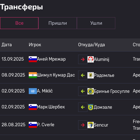
Трансферы
Все
Пришли
Ушли
Дата
Игрок
Откуда/Куда
Ст
13.09.2025
Аней Мрежар
Tra
Aluminij
08.09.2025
Шимул Кумар Дас
Ар
Радомлье
02.09.2025
A. Miklič
Ар
Бринье Гросупле
02.09.2025
Марк Шербек
Ар
Домзале
Fre
28.08.2025
P. Cverle
Sencur
Tra