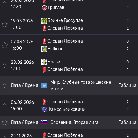
20.03.2026
17:30
Триглав
2
Бринье Гросупле
2
15.03.2026
17:00
Слован Любляна
1
Слован Любляна
0
07.03.2026
16:00
Beltinci
2
Билье
0
28.02.2026
17:00
Слован Любляна
1
Мир:
Клубные товарищеские
Дата / Время
Таблица
матчи
Слован Любляна
2
06.02.2026
15:00
Фамос Войковичи
2
Дата / Время
Словения:
Вторая лига
Таблица
Слован Любляна
2
22.11.2025