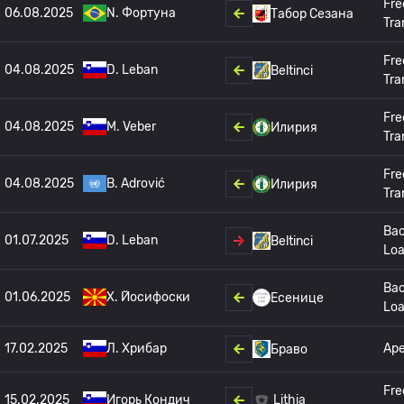
Fre
06.08.2025
N. Фортуна
Табор Сезана
Tra
Fre
04.08.2025
D. Leban
Beltinci
Tra
Fre
04.08.2025
M. Veber
Илирия
Tra
Fre
04.08.2025
B. Adrović
Илирия
Tra
Bac
01.07.2025
D. Leban
Beltinci
Lo
Bac
01.06.2025
Х. Йосифоски
Есенице
Lo
17.02.2025
Л. Хрибар
Ар
Браво
Fre
15.02.2025
Игорь Кондич
Lithia