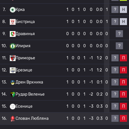
?
Н
7.
Крка
1
0
1
0
0
0:0
1
?
Н
8.
Бистрица
1
0
1
0
0
0:0
1
?
9.
Дравинья
0
0
0
0
0
0:0
0
?
10.
Илирия
0
0
0
0
0
0:0
0
?
П
11.
Приморье
1
0
0
1
-1
1:2
0
?
П
12.
Брезице
1
0
0
1
-1
1:2
0
?
П
13.
Дрен Врхника
1
0
0
1
-1
0:1
0
?
П
14.
Рудар Веленье
1
0
0
1
-2
0:2
0
?
П
15.
Есенице
1
0
0
1
-3
0:3
0
?
П
16.
Слован Любляна
1
0
0
1
-3
0:3
0