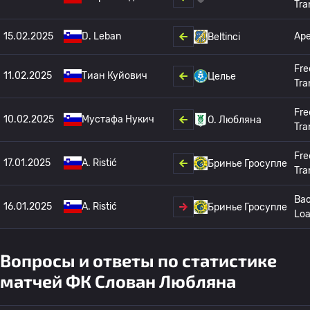
Tra
15.02.2025
D. Leban
Ар
Beltinci
Fre
11.02.2025
Тиан Куйович
Целье
Tra
Fre
10.02.2025
Мустафа Нукич
О. Любляна
Tra
Fre
17.01.2025
A. Ristić
Бринье Гросупле
Tra
Bac
16.01.2025
A. Ristić
Бринье Гросупле
Lo
Вопросы и ответы по статистике
матчей ФК Слован Любляна