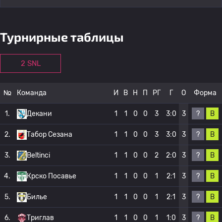
Турнирные таблицы
2 SNL
№
Команда
И
В
Н
П
РГ
Г
О
Форма
?
В
1.
Декани
1
1
0
0
3
3:0
3
?
В
2.
Табор Сезана
1
1
0
0
3
3:0
3
?
В
3.
Beltinci
1
1
0
0
2
2:0
3
?
В
4.
Крско Посавье
1
1
0
0
1
2:1
3
?
В
5.
Билье
1
1
0
0
1
2:1
3
?
В
6.
Триглав
1
1
0
0
1
1:0
3