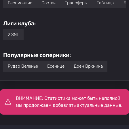
Расписание
Состав
Трансферы
Таблицы
Бо
Лиги клуба:
2 SNL
Популярные соперники:
Рудар Веленье
Есенице
Дрен Врхника
ВНИМАНИЕ: Статистика может быть неполной,
мы продолжаем добавлять актуальные данные.