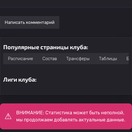
Написать комментарий
Популярные страницы клуба:
Расписание
Состав
Трансферы
Таблицы
Бо
Лиги клуба:
ВНИМАНИЕ: Статистика может быть неполной,
мы продолжаем добавлять актуальные данные.