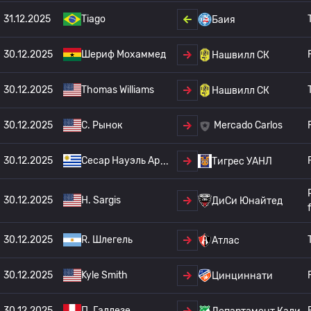
31.12.2025
Tiago
Баия
30.12.2025
Шериф Мохаммед
Нашвилл СК
30.12.2025
Thomas Williams
Нашвилл СК
30.12.2025
C. Рынок
Mercado Carlos
30.12.2025
Сесар Науэль Ар
Тигрес УАНЛ
30.12.2025
H. Sargis
ДиСи Юнайтед
30.12.2025
R. Шлегель
Атлас
30.12.2025
Kyle Smith
Цинциннати
30.12.2025
П. Галлезе