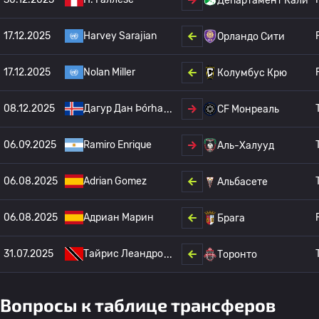
Департамент Кали
17.12.2025
Harvey Sarajian
Орландо Сити
17.12.2025
Nolan Miller
Колумбус Крю
08.12.2025
Дагур Дан Þórha
CF Монреаль
06.09.2025
Ramiro Enrique
Аль-Халууд
06.08.2025
Adrian Gomez
Альбасете
06.08.2025
Адриан Марин
Брага
31.07.2025
Тайрис Леандро
Торонто
Вопросы к таблице трансферов