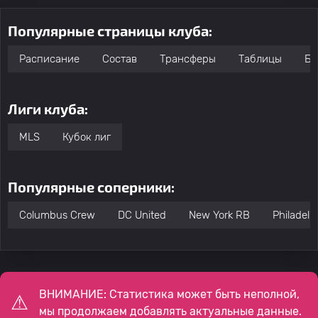
Популярные страницы клуба:
Расписание
Состав
Трансферы
Таблицы
Бо
Лиги клуба:
MLS
Кубок лиг
Популярные соперники:
Columbus Crew
DC United
New York RB
Philadelp
ВНИМАНИЕ: Статистика может быть неполной,
мы продолжаем добавлять актуальные данные.