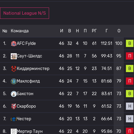
National League N/S
№
Команда
И
В
Н
П
РГ
Г
О
В
1.
AFC Fylde
46
32
4
10
61
112:51
100
П
2.
Саут-Шилдс
46
28
11
7
56
99:43
95
В
3.
Киддерминстер
46
25
12
9
23
74:51
87
П
4.
Маклсфилд
46
24
7
15
13
81:68
79
В
5.
Бакстон
46
22
7
17
22
83:61
73
Н
6.
Скарборо
46
19
16
11
9
61:52
73
Н
7.
Честер
46
20
13
13
2
66:64
73
П
8.
Мертир Таун
46
22
4
20
9
95:86
70