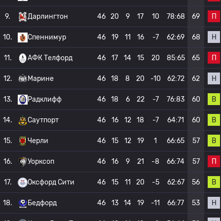
П
9.
Дарлингтон
46
20
9
17
10
78:68
69
Н
10.
Спеннимур
46
19
11
16
-7
62:69
68
П
11.
АФК Телфорд
46
17
14
15
20
85:65
65
Н
12.
Марине
46
18
8
20
-10
62:72
62
В
13.
Радклифф
46
18
6
22
-7
76:83
60
В
14.
Саутпорт
46
16
12
18
-7
64:71
60
В
15.
Черли
46
15
12
19
1
66:65
57
П
16.
Уорксоп
46
16
9
21
-8
66:74
57
В
17.
Оксфорд Сити
46
15
11
20
-5
62:67
56
Н
18.
Бедфорд
46
13
14
19
-11
66:77
53