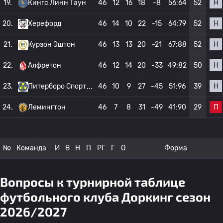
Н
19.
Кингс Линн Таун
46
12
16
18
-8
56:64
52
Н
20.
Херефорд
46
14
10
22
-15
64:79
52
Н
21.
Курзон Эштон
46
13
13
20
-21
67:88
52
Н
22.
Алфретон
46
12
14
20
-33
49:82
50
Н
23.
Питерборо Спорт
46
10
9
27
-45
51:96
39
П
24.
Лемингтон
46
7
8
31
-49
41:90
29
№
Команда
И
В
Н
П
РГ
Г
О
Форма
Вопросы к турнирной таблице
футбольного клуба Доркинг сезон
2026/2027