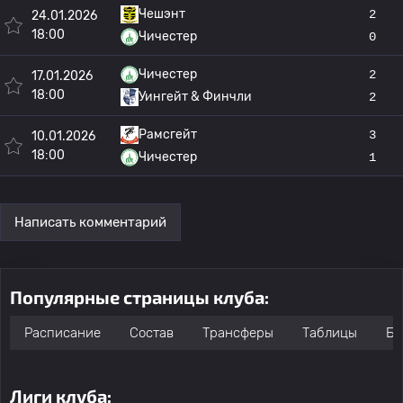
Чешэнт
2
24.01.2026
18:00
Чичестер
0
Чичестер
2
17.01.2026
18:00
Уингейт & Финчли
2
Рамсгейт
3
10.01.2026
18:00
Чичестер
1
Написать комментарий
Популярные страницы клуба:
Расписание
Состав
Трансферы
Таблицы
Бо
Лиги клуба: