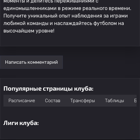
моменты и делитесь переживаниями с
единомышленниками в режиме реального времени.
Получите уникальный опыт наблюдения за играми
любимой команды и наслаждайтесь футболом на
высочайшем уровне!
Написать комментарий
Популярные страницы клуба:
Расписание
Состав
Трансферы
Таблицы
Бо
Лиги клуба: