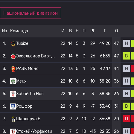
Национальный дивизион
№
Команда
И
В
Н
П
РГ
Г
О
Н
1.
Tubize
22
14
5
3
29
49:20
47
В
2.
Эксельсиор Вирт
22
14
5
3
26
61:35
47
Н
3.
РАЭК Монс
22
13
5
4
25
42:17
44
Н
4.
Meux
22
10
6
6
10
38:28
36
Н
5.
Хабай Ла Нев
22
10
6
6
3
38:35
36
В
6.
Рошфор
22
9
4
9
-7
33:40
31
П
7.
Шарлеруа Б
22
9
3
10
-2
36:38
30
Н
8.
Стокей-Уорфьюзи
22
7
5
10
-13
22:35
26