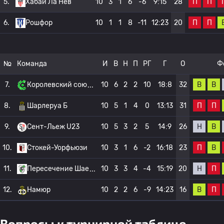
П
П
5.
Хабай Ла Нев
10
3
1
6
-6
9:15
28
П
П
6.
Рошфор
10
1
1
8
-11
12:23
20
№
Команда
И
В
Н
П
РГ
Г
О
Ф
В
В
7.
Королевский сою
10
6
2
2
10
18:8
32
П
П
8.
Шарлеруа Б
10
5
1
4
0
13:13
31
Н
В
9.
Сент-Льеж U23
10
5
3
2
5
14:9
26
П
В
10.
Стокей-Уорфьюзи
10
3
1
6
-2
16:18
23
Н
П
11.
Пересечение Шае
10
3
3
4
-4
15:19
20
В
П
12.
Намюр
10
2
2
6
-9
14:23
16
Вопросы к турнирной таблице