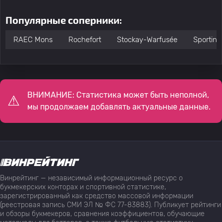
Популярные соперники:
RAEC Mons
Rochefort
Stockay-Warfusée
Sporting 
ВНИМАНИЕ: Статистика может быть неполной,
мы продолжаем добавлять актуальные данные.
Винрейтинг — независимый информационный ресурс о
букмекерских конторах и спортивной статистике,
зарегистрированный как средство массовой информации
(реестровая запись СМИ ЭЛ № ФС 77-83883). Публикует рейтинги
и обзоры букмекеров, сравнения коэффициентов, обучающие