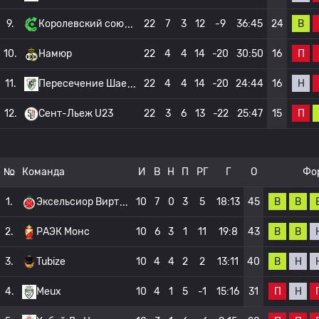
В
9.
Королевский сою
22
7
3
12
-9
36:45
24
П
10.
Намюр
22
4
4
14
-20
30:50
16
Н
11.
Пересечение Шае
22
4
4
14
-20
24:44
16
П
12.
Сент-Льеж U23
22
3
6
13
-22
25:47
15
№
Команда
И
В
Н
П
РГ
Г
О
Фо
В
В
1.
Эксельсиор Вирт
10
7
0
3
5
18:13
45
В
В
2.
РАЭК Монс
10
6
3
1
11
19:8
43
В
Н
3.
Tubize
10
4
4
2
2
13:11
40
П
Н
4.
Meux
10
4
1
5
-1
15:16
31