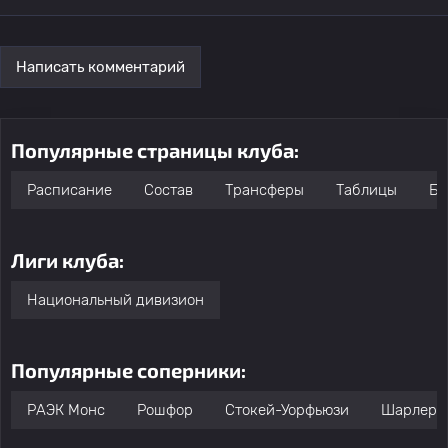
Написать комментарий
Популярные страницы клуба:
Расписание
Состав
Трансферы
Таблицы
Бо
Лиги клуба:
Национальный дивизион
Популярные соперники:
РАЭК Монс
Рошфор
Стокей-Уорфьюзи
Шарлеру