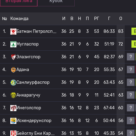
Вторая лига
Кубок
№
Команда
И
В
Н
П
РГ
Г
О
1.
Батман Петролсп
36
25
8
3
53
86:33
83
2.
Мугласпор
36
21
9
6
32
51:19
72
?
3.
Элазигспор
36
21
6
9
45
82:37
69
?
4.
Адана
36
19
10
7
20
55:35
67
?
5.
Санлиурфаспор
36
19
8
9
20
63:43
65
?
6.
Анкарагучу
36
18
9
9
11
52:41
63
?
7.
Инеголспор
36
16
12
8
23
67:44
60
?
8.
Искендерунспор
36
16
8
12
6
50:44
56
?
9.
Бейоглу Ени Кар
36
13
15
8
10
45:35
54