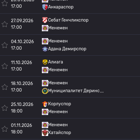
17:00
Анкараспор
Себат Генчликспор
27.09.2026
17:00
Менемен
Менемен
04.10.2026
17:00
Адана Демирспор
Алиага
11.10.2026
17:00
Менемен
Менемен
18.10.2026
17:00
Муниципалитет Деринс
Корлуспор
25.10.2026
18:00
Менемен
Менемен
01.11.2026
18:00
Хатайспор