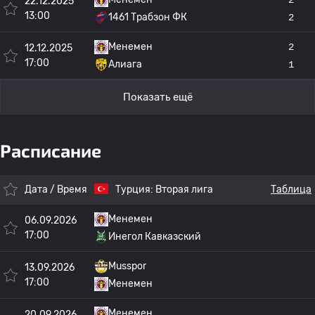
22.12.2025
13:00
1461 Трабзон ФК
2
Менемен
2
12.12.2025
17:00
Алиага
1
Показать ещё
Расписание
Дата / Время
Турция:
Вторая лига
Таблица
Менемен
06.09.2026
17:00
Инегол Кавказский
Musspor
13.09.2026
17:00
Менемен
Менемен
20.09.2026