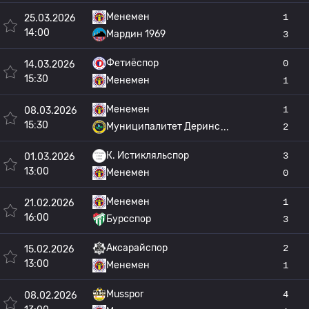
Менемен
1
25.03.2026
14:00
Мардин 1969
3
Фетиёспор
0
14.03.2026
15:30
Менемен
1
Менемен
1
08.03.2026
15:30
Муниципалитет Деринс
2
К. Истикляльспор
3
01.03.2026
13:00
Менемен
0
Менемен
1
21.02.2026
16:00
Бурсспор
3
Аксарайспор
2
15.02.2026
13:00
Менемен
1
Musspor
4
08.02.2026