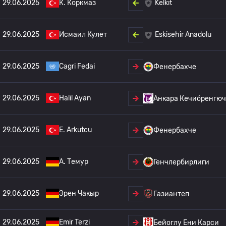
29.06.2025
К. Коркмаз
Kelkit
29.06.2025
Исмаил Кулет
Eskisehir Anadolu
29.06.2025
Cagri Fedai
Фенербахче
29.06.2025
Halil Ayan
Анкара Кечио́ренгю
29.06.2025
E. Arkutcu
Фенербахче
29.06.2025
A. Темур
Генчлербирлиги
29.06.2025
Эрен Чакыр
Газиантеп
29.06.2025
Emir Terzi
Бейоглу Ени Карси