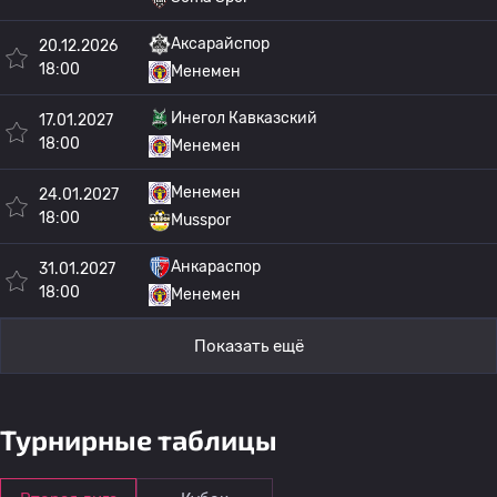
Аксарайспор
20.12.2026
18:00
Менемен
Инегол Кавказский
17.01.2027
18:00
Менемен
Менемен
24.01.2027
18:00
Musspor
Анкараспор
31.01.2027
18:00
Менемен
Показать ещё
Турнирные таблицы