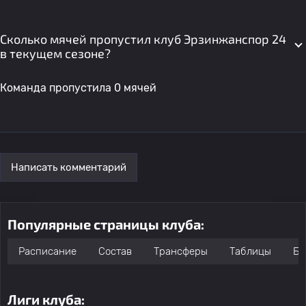
Сколько мячей пропустил клуб Эрзинжанспор 24
в текущем сезоне?
Команда пропустила 0 мячей
Написать комментарий
Популярные страницы клуба:
Расписание
Состав
Трансферы
Таблицы
Бо
Лиги клуба: