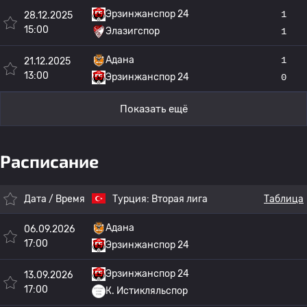
Эрзинжанспор 24
1
28.12.2025
15:00
Элазигспор
1
Адана
1
21.12.2025
13:00
Эрзинжанспор 24
0
Показать ещё
Расписание
Дата / Время
Турция:
Вторая лига
Таблица
Адана
06.09.2026
17:00
Эрзинжанспор 24
Эрзинжанспор 24
13.09.2026
17:00
К. Истикляльспор