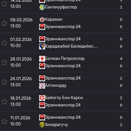
14.02.2026
13:00
Санлиурфаспор
1
Караман
0
08.02.2026
13:00
Эрзинжанспор 24
5
Эрзинжанспор 24
0
01.02.2026
15:00
Караджабей Бюледийес
0
Батман Петролспор
4
28.01.2026
15:00
Эрзинжанспор 24
0
Эрзинжанспор 24
2
24.01.2026
13:00
Алтинорду
0
Бейоглу Ени Карси
2
18.01.2026
13:00
Эрзинжанспор 24
0
Эрзинжанспор 24
0
11.01.2026
15:00
Анкарагучу
2