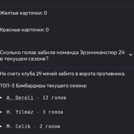
Желтые карточки: 0
Красные карточки: 0
Сколько голов забила команда Эрзинжанспор 24
в текущем сезоне?
На счету клуба 29 мячей забито в ворота противника.
ТОП-3 Бомбардиры текущего сезона:
A. Dereli
 - 12 голов 
H. Yilmaz - 3 голов 
M. Celik - 2 голов 