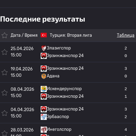
Последние результаты
Дата / Время
Турция:
Вторая лига
Таблица
Элазигспор
2
25.04.2026
15:00
Эрзинжанспор 24
0
Эрзинжанспор 24
3
19.04.2026
15:00
Адана
0
Искендерунспор
2
08.04.2026
15:00
Эрзинжанспор 24
1
Эрзинжанспор 24
3
04.04.2026
15:00
Эрбааспор
2
Инеголспор
4
28.03.2026