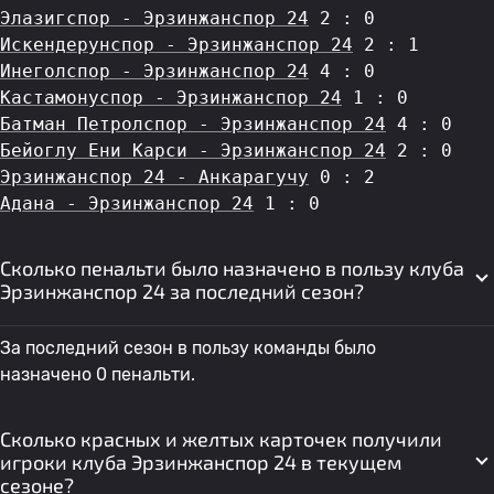
Элазигспор - Эрзинжанспор 24
 2 : 0
Искендерунспор - Эрзинжанспор 24
 2 : 1
Инеголспор - Эрзинжанспор 24
 4 : 0
Кастамонуспор - Эрзинжанспор 24
 1 : 0
Батман Петролспор - Эрзинжанспор 24
 4 : 0
Бейоглу Ени Карси - Эрзинжанспор 24
 2 : 0
Эрзинжанспор 24 - Анкарагучу
 0 : 2
Адана - Эрзинжанспор 24
 1 : 0
Сколько пенальти было назначено в пользу клуба
Эрзинжанспор 24 за последний сезон?
За последний сезон в пользу команды было
назначено 0 пенальти.
Сколько красных и желтых карточек получили
игроки клуба Эрзинжанспор 24 в текущем
сезоне?