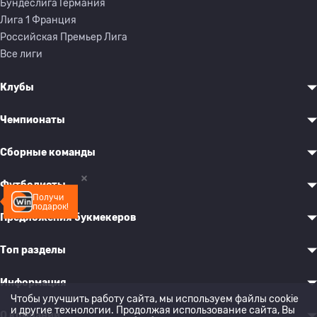
Бундеслига Германия
Лига 1 Франция
Российская Премьер Лига
Все лиги
Клубы
Чемпионаты
Сборные команды
Футболисты
Получи
подарок!
Предложения букмекеров
Топ разделы
Информация
Чтобы улучшить работу сайта, мы используем файлы cookie
и другие технологии. Продолжая использование сайта, Вы
О компании