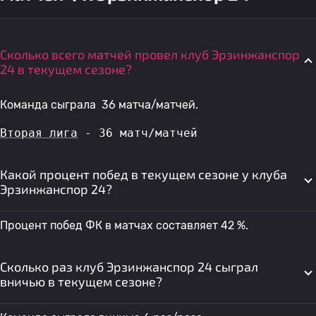
Сколько всего матчей провел клуб Эрзинжанспор
24 в текущем сезоне?
Команда сыграла 36 матча/матчей.
Вторая лига
 - 36 матч/матчей
Какой процент побед в текущем сезоне у клуба
Эрзинжанспор 24?
Процент побед ФК в матчах составляет 42 %.
Сколько раз клуб Эрзинжанспор 24 сыграл
вничью в текущем сезоне?