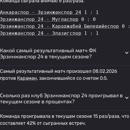
Команда сыграла вничью 6 раз/раза.
Анкараспор - Эрзинжанспор 24
 1 : 1
Эрзинжанспор 24 - Мугласпор
 0 : 0
Эрзинжанспор 24 - Караджабей Бюледийеспор
 0 
Эрзинжанспор 24 - Элазигспор
 1 : 1
Какой самый результативный матч ФК
Эрзинжанспор 24 в текущем сезоне?
Самый результативный матч произошел 08.02.2026
против
Караман
, закончившийся со счетом 0:5.
Сколько раз клуб Эрзинжанспор 24 проигрывал в
текущем сезоне в процентах?
Команда проигрывала в текущем сезоне 15 раз/раза, что
составляет 42% от сыгранных встреч.