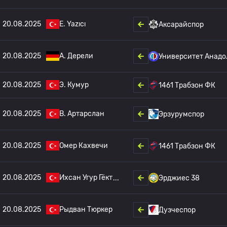
20.08.2025
E. Yazıcı
Аксарайспор
20.08.2025
A. Дерели
Университет Анадо
20.08.2025
Э. Кумур
1461 Трабзон ФК
20.08.2025
B. Артарслан
Эрзурумспор
20.08.2025
Омер Кахвечи
1461 Трабзон ФК
20.08.2025
Ихсан Угур Гёкт
Эрджиес 38
20.08.2025
Рыдван Тюркер
Дузчеспор