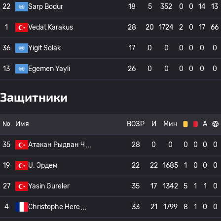
22
Sarp Bodur
18
5
352
0
0
14
13
1
Vedat Karakus
28
20
1724
2
0
17
66
36
Yigit Solak
17
0
0
0
0
0
0
13
Egemen Yayli
26
0
0
0
0
0
0
Защитники
№
Имя
ВОЗР
И
Мин
А
35
Атакан Рыдван Ч
28
0
0
0
0
0
0
19
U. Эрдем
22
22
1685
1
0
0
0
27
Yasin Gureler
35
17
1342
5
1
1
0
4
Christophe Here
33
21
1799
8
1
0
0