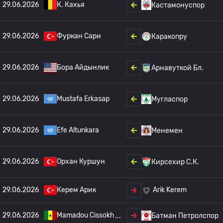
29.06.2026
К. Кахья
Кастамонуспор
29.06.2026
Фуркан Сари
Каракопру
29.06.2026
Бора Айдынлик
Арнавуткой Бл.
29.06.2026
Mustafa Erkasap
Мугласпор
29.06.2026
Efe Altunkara
Менемен
29.06.2026
Орхан Куршун
Кирсехир С.К.
29.06.2026
Керем Арик
Arik Kerem
29.06.2026
Mamadou Cissokh
Батман Петролспор