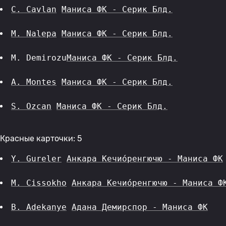
C. Cavlan
Маниса ФК - Серик Блд.
M. Nalepa
Маниса ФК - Серик Блд.
M. Demirozu
Маниса ФК - Серик Блд.
A. Montes
Маниса ФК - Серик Блд.
S. Ozcan
Маниса ФК - Серик Блд.
Красные карточки: 5
Y. Gureler
Анкара Кечио́ренгючю - Маниса ФК
M. Cissokho
Анкара Кечио́ренгючю - Маниса Ф
B. Adekanye
Адана Демирспор - Маниса ФК