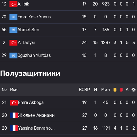
13
A. Ibik
17
20
923
0
0
0
1
70
Emre Kose Yunus
18
0
0
0
0
0
0
65
Ahmet Sen
17
7
135
0
0
1
0
2
Y. Талум
24
15
1287
3
1
5
3
29
Oguzhan Yurtdas
16
1
8
0
0
0
0
Полузащитники
№
Имя
ВОЗР
И
Мин
А
21
Emre Akboga
19
1
45
0
0
0
0
20
Жюльен Анзиани
27
0
0
0
0
0
0
20
Yassine Benraho
27
16
1191
4
1
0
2