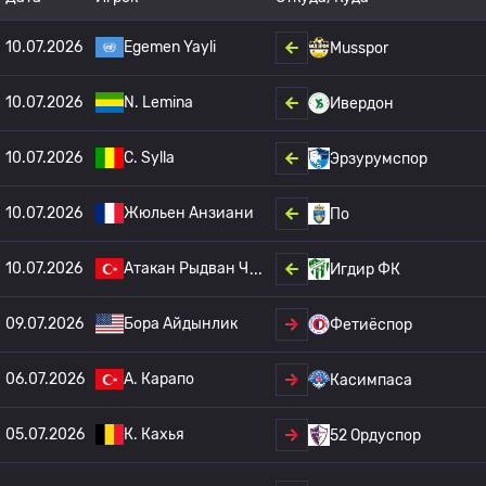
10.07.2026
Egemen Yayli
Musspor
10.07.2026
N. Lemina
Ивердон
10.07.2026
C. Sylla
Эрзурумспор
10.07.2026
Жюльен Анзиани
По
10.07.2026
Атакан Рыдван Ч
Игдир ФК
09.07.2026
Бора Айдынлик
Фетиёспор
06.07.2026
А. Карапо
Касимпаса
05.07.2026
К. Кахья
52 Ордуспор