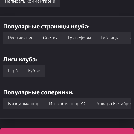
Написать комментарий
Популярные страницы клуба:
Расписание
Состав
Трансферы
Таблицы
Бо
Лиги клуба:
Lig A
Кубок
Популярные соперники:
Бандирмаспор
Истанбулспор АС
Анкара Кечио́ре