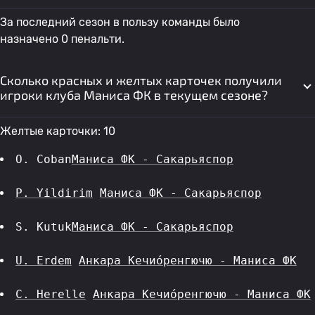
За последний сезон в пользу команды было
назначено 0 пенальти.
Сколько красных и желтых карточек получили
игроки клуба Маниса ФК в текущем сезоне?
Желтые карточки: 10
O. Coban
Маниса ФК - Сакарьяспор
P. Yildirim
Маниса ФК - Сакарьяспор
S. Kutuk
Маниса ФК - Сакарьяспор
U. Erdem
Анкара Кечио́ренгючю - Маниса ФК
C. Herelle
Анкара Кечио́ренгючю - Маниса ФК