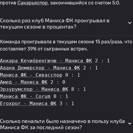
против
Сакарьяспор
, закончившийся со счетом 5:0.
Сколько раз клуб Маниса ФК проигрывал в
текущем сезоне в процентах?
Команда проигрывала в текущем сезоне 15 раз/раза, что
составляет 39% от сыгранных встреч.
Анкара Кечио́ренгючю - Маниса ФК
 2 : 1
Адана Демирспор - Маниса ФК
 2 : 1
Маниса ФК - Сивасспор
 0 : 1
Амед - Маниса ФК
 2 : 0
Эрзурумспор - Маниса ФК
 8 : 1
Маниса ФК - Corum
 0 : 1
Eroxpor - Маниса ФК
 3 : 1
Сколько пенальти было назначено в пользу клуба
Маниса ФК за последний сезон?