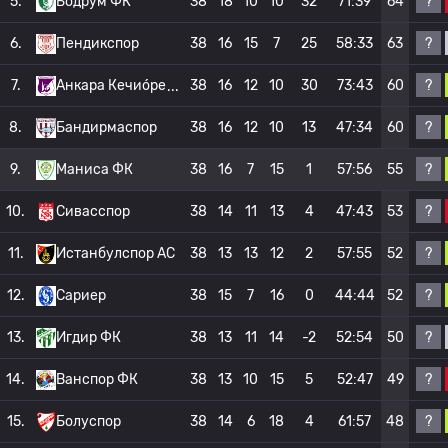
?
5.
Бодрум ФК
38
18
10
10
32
71:39
64
?
6.
Пендикспор
38
16
15
7
25
58:33
63
?
7.
Анкара Кечио́ре
38
16
12
10
30
73:43
60
?
8.
Бандирмаспор
38
16
12
10
13
47:34
60
?
9.
Маниса ФК
38
16
7
15
1
57:56
55
?
10.
Сивасспор
38
14
11
13
4
47:43
53
?
11.
Истанбулспор АС
38
13
13
12
2
57:55
52
?
12.
Сариер
38
15
7
16
0
44:44
52
?
13.
Игдир ФК
38
13
11
14
-2
52:54
50
?
14.
Ванспор ФК
38
13
10
15
5
52:47
49
?
15.
Болуспор
38
14
6
18
4
61:57
48