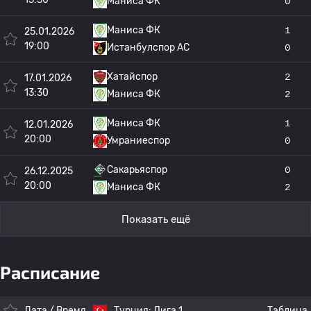
Маниса ФК
0
Маниса ФК
1
25.01.2026
19:00
Истанбулспор АС
0
Хатайспор
2
17.01.2026
13:30
Маниса ФК
2
Маниса ФК
1
12.01.2026
20:00
Умраниеспор
0
Сакарьяспор
0
26.12.2025
20:00
Маниса ФК
2
Показать ещё
Расписание
Дата / Время
Турция:
Лига 1
Таблица