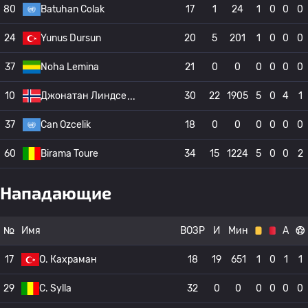
80
Batuhan Colak
17
1
24
1
0
0
0
24
Yunus Dursun
20
5
201
1
0
0
0
37
Noha Lemina
21
0
0
0
0
0
0
10
Джонатан Линдсе
30
22
1905
5
0
4
1
37
Can Ozcelik
18
0
0
0
0
0
0
60
Birama Toure
34
15
1224
5
0
0
2
Нападающие
№
Имя
ВОЗР
И
Мин
А
17
О. Кахраман
18
19
651
1
0
1
1
29
C. Sylla
32
0
0
0
0
0
0