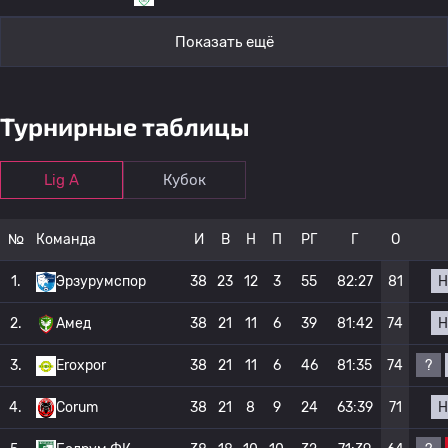
Показать ещё
Турнирные таблицы
Lig A
Кубок
№
Команда
И
В
Н
П
РГ
Г
О
Н
1.
Эрзурумспор
38
23
12
3
55
82:27
81
Н
2.
Амед
38
21
11
6
39
81:42
74
?
3.
Eroxpor
38
21
11
6
46
81:35
74
Н
4.
Corum
38
21
8
9
24
63:39
71