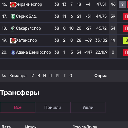
?
16.
Умраниеспор
38
13
7
18
-4
47:51
46
П
17.
Серик Блд.
38
11
6
21
-31
44:75
39
П
18.
Сакарьяспор
38
8
10
20
-27
45:72
34
В
19.
Хатайспор
38
2
8
28
-69
33:102
14
П
20.
Адана Демирспор
38
1
3
34
-147
22:169
0
№
Команда
И
В
Н
П
РГ
Г
О
Форма
Трансферы
Все
Пришли
Ушли
Дата
Игрок
Откуда/Куда