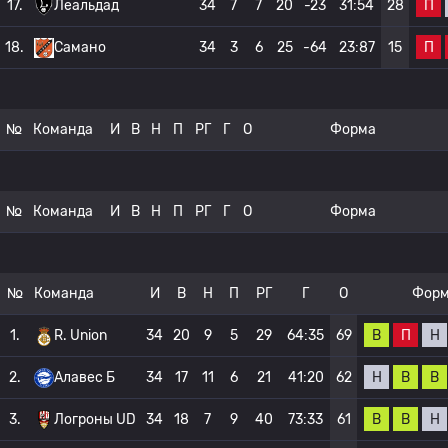
П
17.
Леальдад
34
7
7
20
-23
31:54
28
П
18.
Самано
34
3
6
25
-64
23:87
15
№
Команда
И
В
Н
П
РГ
Г
О
Форма
№
Команда
И
В
Н
П
РГ
Г
О
Форма
№
Команда
И
В
Н
П
РГ
Г
О
Фор
В
П
Н
1.
R. Union
34
20
9
5
29
64:35
69
Н
В
В
2.
Алавес Б
34
17
11
6
21
41:20
62
В
В
Н
3.
Логроны UD
34
18
7
9
40
73:33
61