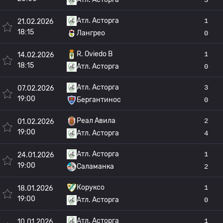
Атл. Асторга
1
21.02.2026
18:15
Лангрео
0
R. Oviedo B
1
14.02.2026
18:15
Атл. Асторга
0
Атл. Асторга
3
07.02.2026
19:00
Бергантинос
0
Реал Авила
2
01.02.2026
19:00
Атл. Асторга
4
Атл. Асторга
1
24.01.2026
19:00
Саламанка
2
Коруксо
1
18.01.2026
19:00
Атл. Асторга
0
Атл. Асторга
1
10.01.2026