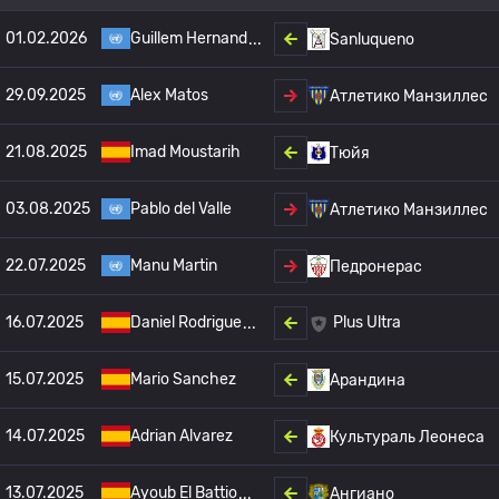
01.02.2026
Guillem Hernand
Sanluqueno
29.09.2025
Alex Matos
Атлетико Манзиллес
21.08.2025
Imad Moustarih
Тюйя
03.08.2025
Pablo del Valle
Атлетико Манзиллес
22.07.2025
Manu Martin
Педронерас
16.07.2025
Daniel Rodrigue
Plus Ultra
15.07.2025
Mario Sanchez
Арандина
14.07.2025
Adrian Alvarez
Культураль Леонеса
13.07.2025
Ayoub El Battio
Ангиано