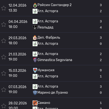
Рэйсин Сантандер 2
3
12.04.2026
13:30
Атл. Асторга
2
Атл. Асторга
3
04.04.2026
18:00
Леальдад
4
Деп. Фабриль
3
29.03.2026
18:00
Атл. Асторга
0
Атл. Асторга
2
21.03.2026
19:00
Gimnastica Segoviana
2
Нумансия
0
15.03.2026
19:00
Атл. Асторга
1
Атл. Асторга
3
07.03.2026
19:00
Марино де Луанко
0
Самано
1
28.02.2026
20:00
Атл. Асторга
3