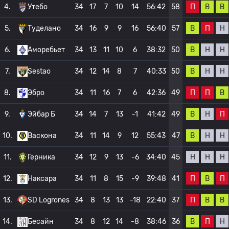
П
В
В
4.
Утебо
34
17
7
10
14
56:42
58
В
П
Н
5.
Туделано
34
16
9
9
16
56:40
57
В
Н
Н
6.
Аморебьет
34
13
11
10
6
38:32
50
В
Н
Н
7.
Sestao
34
12
14
8
7
40:33
50
П
П
В
8.
Эбро
34
11
16
7
6
42:36
49
В
Н
П
9.
Эйбар Б
34
14
7
13
-1
41:42
49
В
Н
Н
10.
Васкона
34
11
14
9
12
55:43
47
Н
Н
Н
11.
Герника
34
12
9
13
-6
34:40
45
П
В
П
12.
Наксара
34
11
8
15
-9
39:48
41
П
В
В
13.
SD Logrones
34
8
13
13
-18
22:40
37
В
П
Н
14.
Бесайн
34
8
12
14
-8
38:46
36