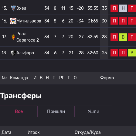
П
Н
П
15.
Эхеа
34
8
11
15
-20
35:55
35
П
П
П
16.
Мутильвера
34
8
6
20
-34
31:65
30
Реал
17.
34
7
7
20
-27
32:59
28
П
В
П
Сарагоса 2
П
П
В
18.
Альфаро
34
6
7
21
-28
32:60
25
№
Команда
И
В
Н
П
РГ
Г
О
Форма
Трансферы
Все
Пришли
Ушли
Дата
Игрок
Откуда/Куда