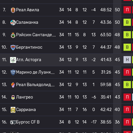
П
7.
Реал Авила
34
14
8
12
-4
48:52
50
В
8.
Саламанка
34
14
8
12
7
43:36
50
В
9.
Рэйсин Сантанде
34
11
15
8
13
63:50
48
В
10.
Бергантинос
34
13
9
12
7
44:37
48
Н
11.
Атл. Асторга
34
12
9
13
-2
41:43
45
П
12.
Марино де Луанк
34
11
12
11
5
31:26
45
В
13.
Реал Вальядолид
34
12
9
13
1
59:58
45
П
14.
Лангрео
34
11
10
13
-6
35:41
43
П
15.
Сарриана
34
11
7
16
0
42:42
40
П
16.
Бургос CF B
34
8
12
14
-17
38:55
36