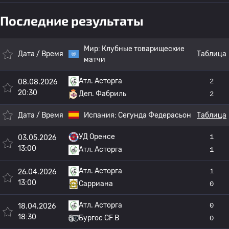
Последние результаты
Мир:
Клубные товарищеские
Дата / Время
Таблица
матчи
Атл. Асторга
2
08.08.2026
20:30
Деп. Фабриль
2
Дата / Время
Испания:
Сегунда Федерасьон
Таблица
УД Оренсе
1
03.05.2026
13:00
Атл. Асторга
1
Атл. Асторга
1
26.04.2026
13:00
Сарриана
0
Атл. Асторга
0
18.04.2026
18:30
Бургос CF B
0