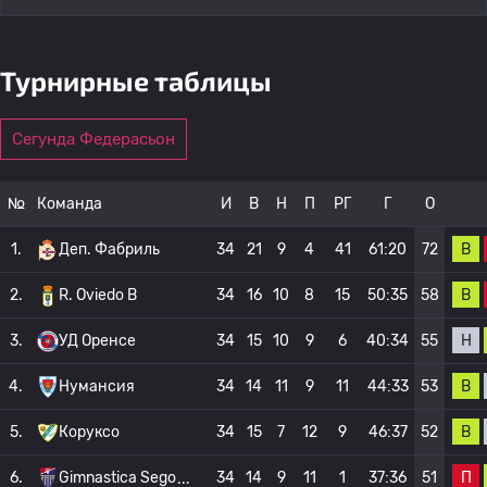
Турнирные таблицы
Сегунда Федерасьон
№
Команда
И
В
Н
П
РГ
Г
О
В
1.
Деп. Фабриль
34
21
9
4
41
61:20
72
В
2.
R. Oviedo B
34
16
10
8
15
50:35
58
Н
3.
УД Оренсе
34
15
10
9
6
40:34
55
В
4.
Нумансия
34
14
11
9
11
44:33
53
В
5.
Коруксо
34
15
7
12
9
46:37
52
П
6.
Gimnastica Sego
34
14
9
11
1
37:36
51