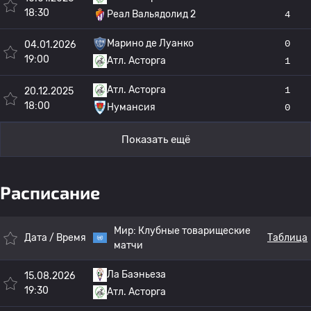
18:30
Реал Вальядолид 2
4
Марино де Луанко
0
04.01.2026
19:00
Атл. Асторга
1
Атл. Асторга
1
20.12.2025
18:00
Нумансия
0
Показать ещё
Расписание
Мир:
Клубные товарищеские
Дата / Время
Таблица
матчи
Ла Баэньеза
15.08.2026
19:30
Атл. Асторга