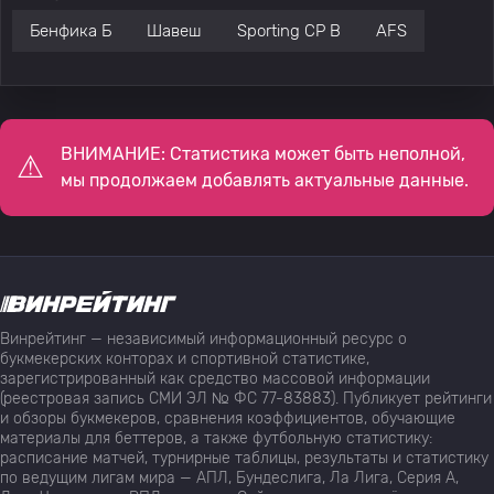
Бенфика Б
Шавеш
Sporting CP B
AFS
ВНИМАНИЕ: Статистика может быть неполной,
мы продолжаем добавлять актуальные данные.
Винрейтинг — независимый информационный ресурс о
букмекерских конторах и спортивной статистике,
зарегистрированный как средство массовой информации
(реестровая запись СМИ ЭЛ № ФС 77-83883). Публикует рейтинги
и обзоры букмекеров, сравнения коэффициентов, обучающие
материалы для беттеров, а также футбольную статистику:
расписание матчей, турнирные таблицы, результаты и статистику
по ведущим лигам мира — АПЛ, Бундеслига, Ла Лига, Серия А,