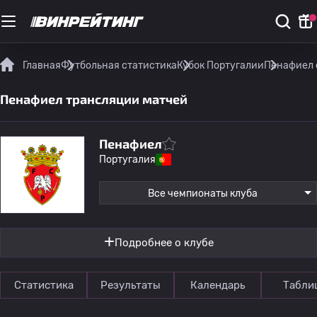
Главная
Футбольная статистика
Кубок Португалии
Пенафиел 
Пенафиел трансляции матчей
Пенафиел
Португалия
Все чемпионаты клуба
Подробнее о клубе
Статистика
Результаты
Календарь
Табли