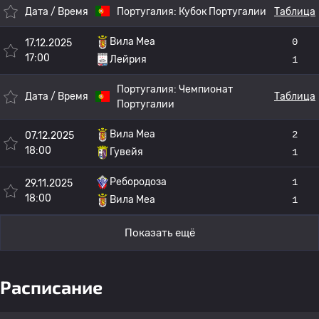
Дата / Время
Португалия:
Кубок Португалии
Таблица
Вила Меа
0
17.12.2025
17:00
Лейрия
1
Португалия:
Чемпионат
Дата / Время
Таблица
Португалии
Вила Меа
2
07.12.2025
18:00
Гувейя
1
Ребородоза
1
29.11.2025
18:00
Вила Меа
1
Показать ещё
Расписание