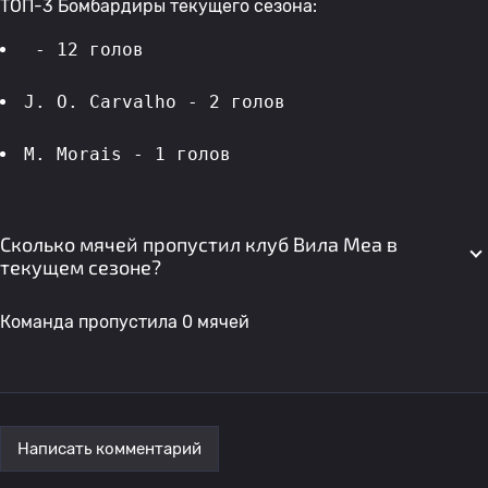
ТОП-3 Бомбардиры текущего сезона:
 - 12 голов 
J. O. Carvalho - 2 голов 
M. Morais - 1 голов 
Сколько мячей пропустил клуб Вила Меа в
текущем сезоне?
Команда пропустила 0 мячей
Написать комментарий