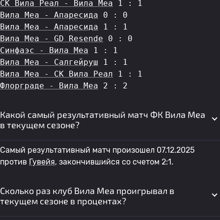
СК Вила Реал - Вила Меа
 1 : 1
Вила Меа - Апаресида
 0 : 0
Вила Меа - Апаресида
 1 : 1
Вила Меа - GD Resende
 0 : 0
Синфаэс - Вила Меа
 1 : 1
Вила Меа - Салгейруш
 1 : 1
Вила Меа - СК Вила Реал
 1 : 1
Флорграде - Вила Меа
 2 : 2
Какой самый результативный матч ФК Вила Меа
в текущем сезоне?
Самый результативный матч произошел 07.12.2025
против
Гувейя
, закончившийся со счетом 2:1.
Сколько раз клуб Вила Меа проигрывал в
текущем сезоне в процентах?