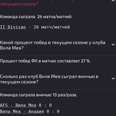
текущем сезоне?
Команда сыграла 26 матча/матчей.
II Divisao
 - 26 матч/матчей
Какой процент побед в текущем сезоне у клуба
Вила Меа?
Процент побед ФК в матчах составляет 27 %.
Сколько раз клуб Вила Меа сыграл вничью в
текущем сезоне?
Команда сыграла вничью 13 раз/раза.
AFS - Вила Меа
 0 : 0
Вила Меа - Анадия
 0 : 0