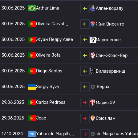
30.06.2025
Arthur Lima
Алпендораду
30.06.2025
Oliveira Carval
Жил Висенте
30.06.2025
Жуан Педру Алве
Мариненше
30.06.2025
Oliveira Jota
Сан-Жоао-Вер
30.06.2025
Diogo Santos
Вилавердинш
30.06.2025
Sergiy Syzyi
Regua
29.06.2025
Carlos Pedrosa
Марко 09
29.06.2025
Joao
Союз лам
12.10.2024
Yohan de Magalh
de Magalhaes Yohan