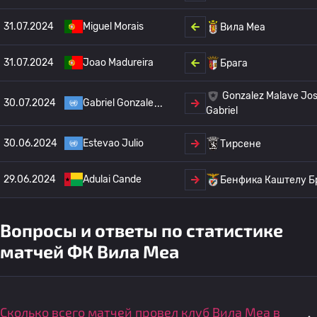
31.07.2024
Miguel Morais
Вила Меа
31.07.2024
Joao Madureira
Брага
Gonzalez Malave Jo
30.07.2024
Gabriel Gonzale
Gabriel
30.06.2024
Estevao Julio
Тирсене
29.06.2024
Adulai Cande
Бенфика Каштелу Б
Вопросы и ответы по статистике
матчей ФК Вила Меа
Сколько всего матчей провел клуб Вила Меа в