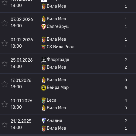
18:00
Вила Меа
1
Вила Меа
1
07.02.2026
18:00
Салгейруш
1
Вила Меа
1
01.02.2026
18:00
СК Вила Реал
1
Флорграде
2
25.01.2026
18:00
Вила Меа
2
Вила Меа
0
17.01.2026
18:00
Бейра Мар
0
Leca
4
10.01.2026
18:00
Вила Меа
3
Анадия
2
21.12.2025
18:00
Вила Меа
1