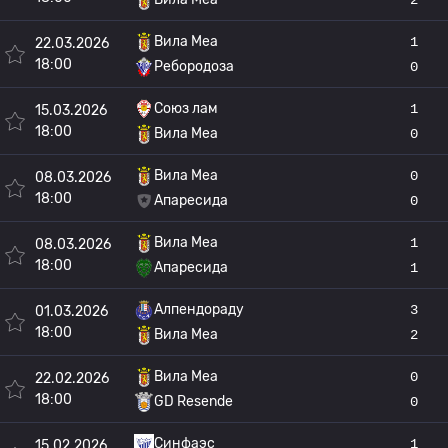
Вила Меа
1
22.03.2026
18:00
Ребородоза
0
Союз лам
1
15.03.2026
18:00
Вила Меа
0
Вила Меа
0
08.03.2026
18:00
Апаресида
0
Вила Меа
1
08.03.2026
18:00
Апаресида
1
Алпендораду
3
01.03.2026
18:00
Вила Меа
2
Вила Меа
0
22.02.2026
18:00
GD Resende
0
Синфаэс
1
15.02.2026