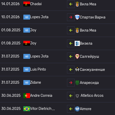
14.01.2026
Chadai
Вила Меа
10.01.2026
Lopes Jota
Спартак Варна
01.08.2025
Joy
Вила Меа
01.08.2025
Joy
Визела
31.07.2025
Lopes Jota
Салгейруш
31.07.2025
Luis Pinto
Санжуаненше
31.07.2025
Zidane
Апаресида
30.06.2025
Andre Correia
Atletico Arcos
30.06.2025
Vitor Dietrich
Aimore