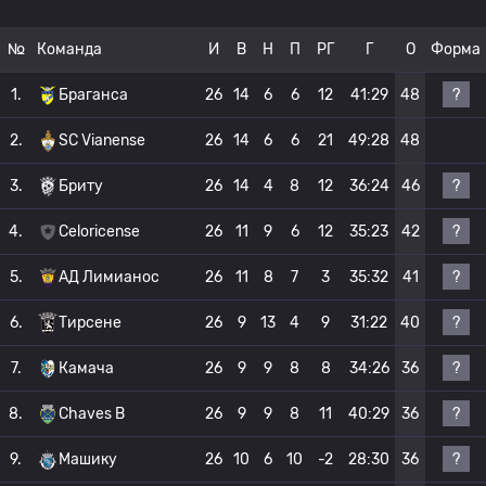
№
Команда
И
В
Н
П
РГ
Г
О
Форма
?
1.
Браганса
26
14
6
6
12
41:29
48
2.
SC Vianense
26
14
6
6
21
49:28
48
?
3.
Бриту
26
14
4
8
12
36:24
46
?
4.
Celoricense
26
11
9
6
12
35:23
42
?
5.
АД Лимианос
26
11
8
7
3
35:32
41
?
6.
Тирсене
26
9
13
4
9
31:22
40
?
7.
Камача
26
9
9
8
8
34:26
36
?
8.
Chaves B
26
9
9
8
11
40:29
36
?
9.
Машику
26
10
6
10
-2
28:30
36