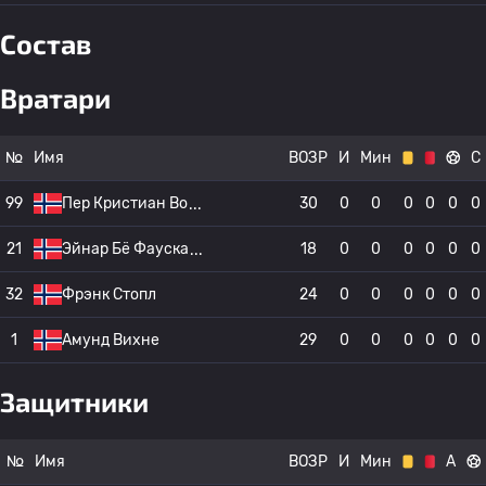
Состав
Вратари
№
Имя
ВОЗР
И
Мин
С
99
Пер Кристиан Во
30
0
0
0
0
0
0
21
Эйнар Бё Фауска
18
0
0
0
0
0
0
32
Фрэнк Стопл
24
0
0
0
0
0
0
1
Амунд Вихне
29
0
0
0
0
0
0
Защитники
№
Имя
ВОЗР
И
Мин
А