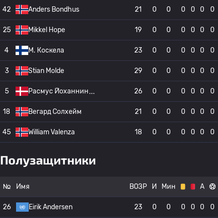
42
Anders Bondhus
21
0
0
0
0
0
0
25
Mikkel Hope
19
0
0
0
0
0
0
4
М. Коскела
23
0
0
0
0
0
0
3
Stian Molde
29
0
0
0
0
0
0
5
Расмус Йоханнин
26
0
0
0
0
0
0
18
Вегард Солхейм
21
0
0
0
0
0
0
45
William Valenza
18
0
0
0
0
0
0
Полузащитники
№
Имя
ВОЗР
И
Мин
А
26
Eirik Andersen
23
0
0
0
0
0
0