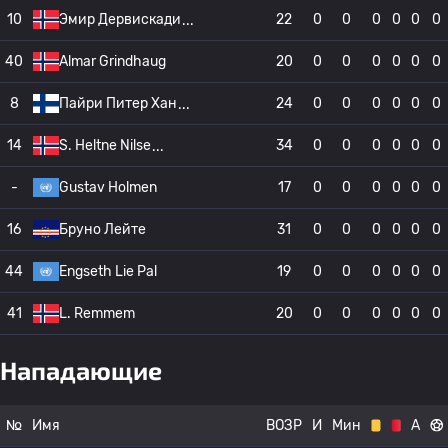
10
Эмир Дервискади
22
0
0
0
0
0
0
40
Almar Grindhaug
20
0
0
0
0
0
0
8
Пайри Питер Хан
24
0
0
0
0
0
0
14
S. Heltne Nilse
34
0
0
0
0
0
0
-
Gustav Holmen
17
0
0
0
0
0
0
16
Бруно Лейте
31
0
0
0
0
0
0
44
Engseth Lie Pal
19
0
0
0
0
0
0
41
L. Remmem
20
0
0
0
0
0
0
Нападающие
№
Имя
ВОЗР
И
Мин
А