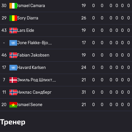
30
Ismael Camara
19
0
0
0
0
0
0
29
Sory Diarra
26
0
0
0
0
0
0
43
Lars Eide
19
0
0
0
0
0
0
-
Jone Flakke-Bjo
17
0
0
0
0
0
0
46
Fabian Jakobsen
19
0
0
0
0
0
0
17
Havard Karlsen
24
0
0
0
0
0
0
7
Эмиль Род Шлихт
21
0
0
0
0
0
0
11
Никлас Сандберг
31
0
0
0
0
0
0
20
Ismael Seone
21
0
0
0
0
0
0
Тренер