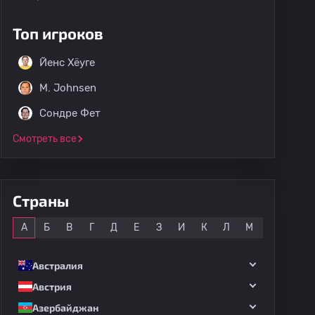
Топ игроков
Йенс Хёуге
M. Johnsen
Сондре Фет
Смотреть все
Страны
Все
А
Б
В
Г
Д
Е
З
И
К
Л
М
Н
О
Австралия
Австрия
Азербайджан