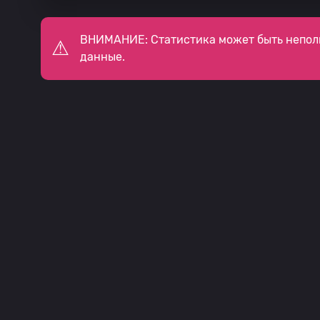
ВНИМАНИЕ: Статистика может быть непол
данные.