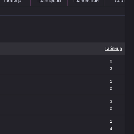
Таблица
Трансферы
Трансляции
Состав
Таблица
0
3
1
0
3
0
1
4