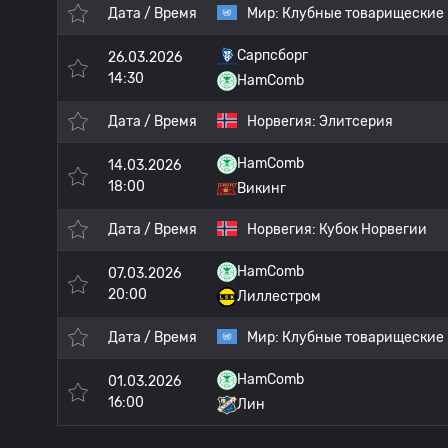
Дата / Время
Мир:
Клубные товарищеские
Сарпсборг
26.03.2026
14:30
HamComb
Дата / Время
Норвегия:
Элитсерия
HamComb
14.03.2026
18:00
Викинг
Дата / Время
Норвегия:
Кубок Норвегии
HamComb
07.03.2026
20:00
Лиллестром
Дата / Время
Мир:
Клубные товарищеские
HamComb
01.03.2026
16:00
Лин