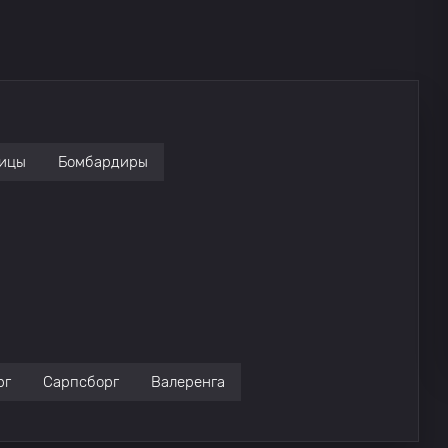
ицы
Бомбардиры
рг
Сарпсборг
Валеренга