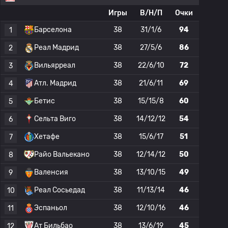
Игры
В/Н/П
Очки
Барселона
38
31/1/6
94
1
Реал Мадрид
38
27/5/6
86
2
Вильярреал
38
22/6/10
72
3
Атл. Мадрид
38
21/6/11
69
4
Бетис
38
15/15/8
60
5
Сельта Виго
38
14/12/12
54
6
Хетафе
38
15/6/17
51
7
Райо Вальекано
38
12/14/12
50
8
Валенсия
38
13/10/15
49
9
Реал Сосьедад
38
11/13/14
46
10
Эспаньол
38
12/10/16
46
11
Ат Бильбао
38
13/6/19
45
12