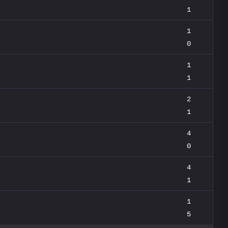
1
1
0
1
1
2
1
4
0
4
1
1
5