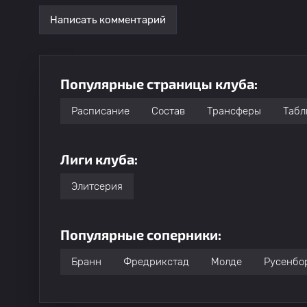
Написать комментарий
Популярные страницы клуба:
Расписание
Состав
Трансферы
Табл
Лиги клуба:
Элитсерия
Популярные соперники:
Бранн
Фредрикстад
Молде
Русенбо