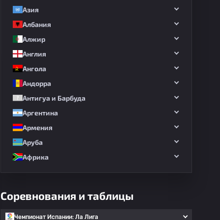
Азия
Албания
Алжир
Англия
Ангола
Андорра
Антигуа и Барбуда
Аргентина
Армения
Аруба
Африка
Соревнования и таблицы
Чемпионат Испании: Ла Лига