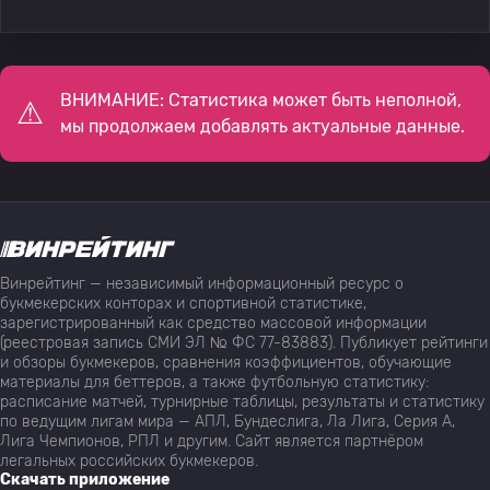
ВНИМАНИЕ: Статистика может быть неполной,
мы продолжаем добавлять актуальные данные.
Винрейтинг — независимый информационный ресурс о
букмекерских конторах и спортивной статистике,
зарегистрированный как средство массовой информации
(реестровая запись СМИ ЭЛ № ФС 77-83883). Публикует рейтинги
и обзоры букмекеров, сравнения коэффициентов, обучающие
материалы для беттеров, а также футбольную статистику:
расписание матчей, турнирные таблицы, результаты и статистику
по ведущим лигам мира — АПЛ, Бундеслига, Ла Лига, Серия А,
Лига Чемпионов, РПЛ и другим. Сайт является партнёром
легальных российских букмекеров.
Скачать приложение