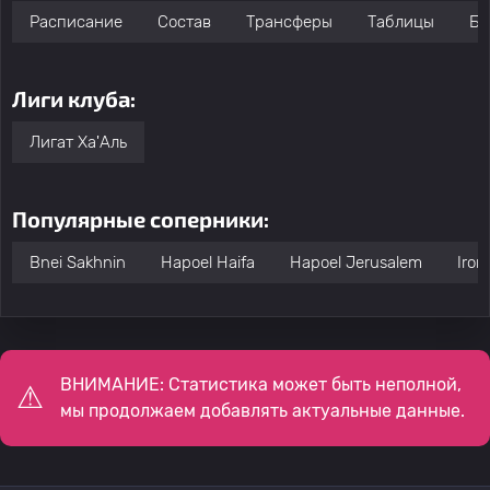
Расписание
Состав
Трансферы
Таблицы
Бо
Лиги клуба:
Лигат Ха'Аль
Популярные соперники:
Bnei Sakhnin
Hapoel Haifa
Hapoel Jerusalem
Iron
ВНИМАНИЕ: Статистика может быть неполной,
мы продолжаем добавлять актуальные данные.