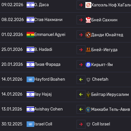
09.02.2026
O. Даса
Хапоэль Ноф ХаГал
08.02.2026
Став Нахмани
Бней Сахнин
01.02.2026
Emmanuel Agyei
Данди Юнайтед
25.01.2026
B. Hadadi
Бней-Иегуда
20.01.2026
Лиав Фарада
Кирьят-Ям
14.01.2026
Hayford Boahen
Cheetah
14.01.2026
Ilay Hajaj
Бейтар Иерусалим
13.01.2026
Avishay Cohen
Маккаби Тель-Авив
30.12.2025
Israel Coll
Coll Israel