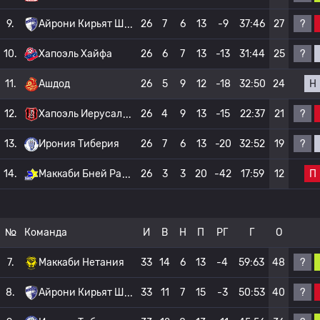
?
9.
Айрони Кирьят Ш
26
7
6
13
-9
37:46
27
?
10.
Хапоэль Хайфа
26
6
7
13
-13
31:44
25
Н
11.
Ашдод
26
5
9
12
-18
32:50
24
?
12.
Хапоэль Иерусал
26
4
9
13
-15
22:37
21
?
13.
Ирония Тиберия
26
7
6
13
-20
32:52
19
П
14.
Маккаби Бней Ра
26
3
3
20
-42
17:59
12
№
Команда
И
В
Н
П
РГ
Г
О
?
7.
Маккаби Нетания
33
14
6
13
-4
59:63
48
?
8.
Айрони Кирьят Ш
33
11
7
15
-3
50:53
40