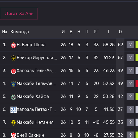
Лигат Ха'Аль
№
Команда
И
В
Н
П
РГ
Г
О
?
1.
H. Беер-Шева
26
18
5
3
33
58:25
59
?
2.
Бейтар Иерусали
26
17
6
3
32
61:29
57
?
3.
Хапоэль Тель-Ав
26
15
6
5
23
46:23
49
?
4.
Маккаби Тель-Ав
26
14
7
5
20
52:32
49
?
5.
Маккаби Хайфа
26
11
9
6
22
50:28
42
?
6.
Хапоэль Петах-Т
26
9
10
7
5
41:36
37
?
7.
Маккаби Нетания
26
10
5
11
-10
45:55
35
?
8.
Бней Сахнин
26
8
8
10
-8
27:35
32