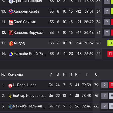
?
9.
Ирония Тиберия
33
12
8
13
-11
45:56
36
?
10.
Хапоэль Хайфа
33
8
10
15
-12
39:51
34
?
11.
Бней Сахнин
33
8
10
15
-21
28:49
34
?
12.
Хапоэль Иерусал
33
7
10
16
-17
26:43
31
В
13.
Ашдод
33
6
10
17
-24
38:62
28
П
14.
Маккаби Бней Ра
33
6
4
23
-43
26:69
22
№
Команда
И
В
Н
П
РГ
Г
О
?
1.
H. Беер-Шева
36
24
7
5
41
79:38
79
?
2.
Бейтар Иерусали
36
22
10
4
38
78:40
76
?
3.
Маккаби Тель-Ав
36
19
9
8
26
72:46
66