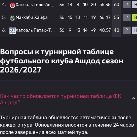
?
4.
Хапоэль Тель-Ав
36
18
8
10
20
55:35
60
?
В
5.
Маккаби Хайфа
36
15
10
11
19
66:47
55
?
6.
Хапоэль Петах-Т
36
9
13
14
-9
48:57
40
Вопросы к турнирной таблице
футбольного клуба Ашдод сезон
2026/2027
Как часто обновляется турнирная таблица ФК
Ашдод?
Турнирная таблица обновляется автоматически после
каждого тура. Обновления вносятся в течение 24 часов
после завершения всех матчей тура.