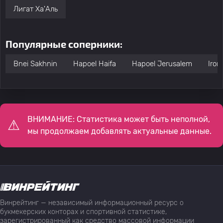
Лигат Ха'Аль
Популярные соперники:
Bnei Sakhnin
Hapoel Haifa
Hapoel Jerusalem
Iron
ВНИМАНИЕ: Статистика может быть неполной,
мы продолжаем добавлять актуальные данные.
Винрейтинг — независимый информационный ресурс о
букмекерских конторах и спортивной статистике,
зарегистрированный как средство массовой информации