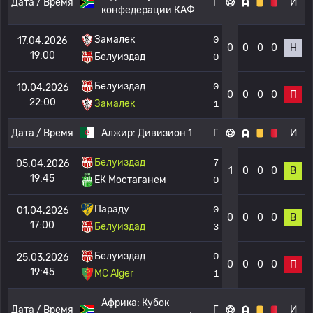
Дата / Время
Г
И
конфедерации КАФ
Замалек
0
17.04.2026
0
0
0
0
Н
19:00
Белуиздад
0
Белуиздад
0
10.04.2026
0
0
0
0
П
22:00
Замалек
1
Дата / Время
Алжир:
Дивизион 1
Г
И
Белуиздад
7
05.04.2026
1
0
0
0
В
19:45
ЕК Мостаганем
0
Параду
0
01.04.2026
0
0
0
0
В
17:00
Белуиздад
3
Белуиздад
0
25.03.2026
0
0
0
0
П
19:45
MC Alger
1
Африка:
Кубок
Дата / Время
Г
И