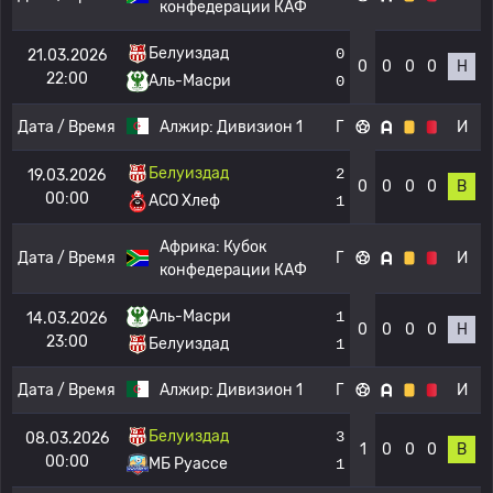
конфедерации КАФ
Белуиздад
0
21.03.2026
0
0
0
0
Н
22:00
Аль-Масри
0
Дата / Время
Алжир:
Дивизион 1
Г
И
Белуиздад
2
19.03.2026
0
0
0
0
В
00:00
АСО Хлеф
1
Африка:
Кубок
Дата / Время
Г
И
конфедерации КАФ
Аль-Масри
1
14.03.2026
0
0
0
0
Н
23:00
Белуиздад
1
Дата / Время
Алжир:
Дивизион 1
Г
И
Белуиздад
3
08.03.2026
1
0
0
0
В
00:00
МБ Руассе
1