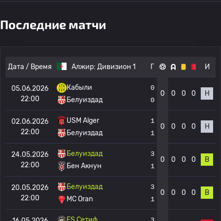
Последние матчи
Дата / Время
Алжир:
Дивизион 1
Г
И
Кабыли
0
05.06.2026
0
0
0
0
Н
22:00
Белуиздад
0
USM Alger
1
02.06.2026
0
0
0
0
Н
22:00
Белуиздад
1
Белуиздад
3
24.05.2026
0
0
0
0
В
22:00
Бен Акнун
1
Белуиздад
3
20.05.2026
0
0
0
0
В
22:00
MC Oran
1
ES Сетиф
3
16.05.2026