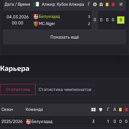
Дата / Время
Алжир:
Кубок Алжира
Г
И
Белуиздад
3
04.03.2026
0
0
0
0
В
00:00
MC Alger
2
Показать ещё
Карьера
Статистика
Статистика чемпионатов
Сезон
Команда
Г
А
2025/2026
Белуиздад
3
1
0
0
0