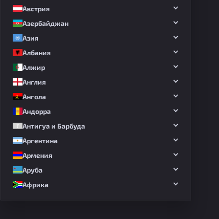
Австрия
Азербайджан
Азия
Албания
Алжир
Англия
Ангола
Андорра
Антигуа и Барбуда
Аргентина
Армения
Аруба
Африка