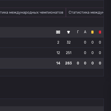
тика международных чемпионатов
Статистика междунаро
Г
А
2
32
0
0
0
12
251
0
0
0
14
283
0
0
0
0