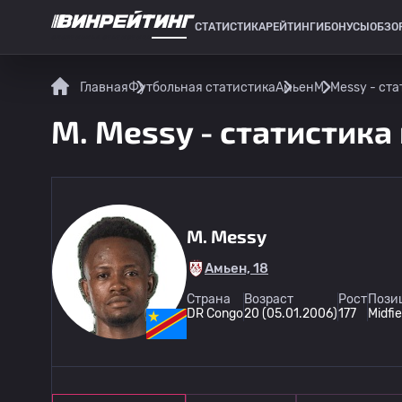
СТАТИСТИКА
РЕЙТИНГИ
БОНУСЫ
ОБЗО
СПОРТИВНАЯ СТАТИСТИКА
Главная
Футбольная статистика
Амьен
M. Messy - ст
M. Messy - статистика
M. Messy
Амьен, 18
Страна
Возраст
Рост
Пози
DR Congo
20 (05.01.2006)
177
Midfie