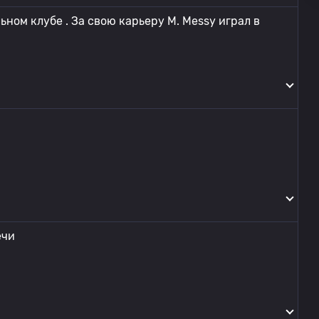
ном клубе . За свою карьеру M. Messy играл в
ечи