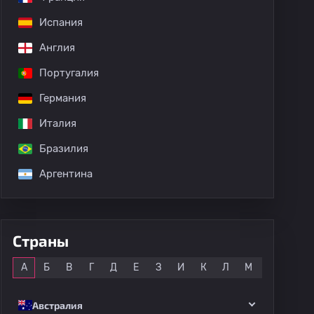
Испания
дных матчей
Англия
Португалия
Германия
Италия
Бразилия
Аргентина
Страны
Все
А
Б
В
Г
Д
Е
З
И
К
Л
М
Н
О
Австралия