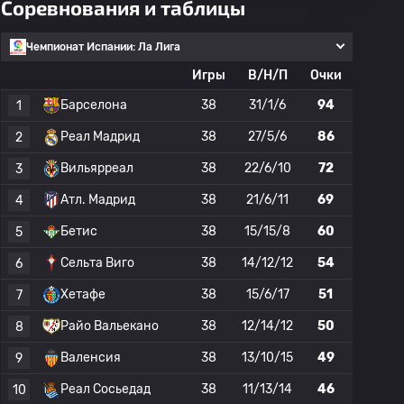
Соревнования и таблицы
Чемпионат Испании: Ла Лига
Игры
В/Н/П
Очки
Барселона
38
31/1/6
94
1
Реал Мадрид
38
27/5/6
86
2
Вильярреал
38
22/6/10
72
3
Атл. Мадрид
38
21/6/11
69
4
Бетис
38
15/15/8
60
5
Сельта Виго
38
14/12/12
54
6
Хетафе
38
15/6/17
51
7
Райо Вальекано
38
12/14/12
50
8
Валенсия
38
13/10/15
49
9
Реал Сосьедад
38
11/13/14
46
10