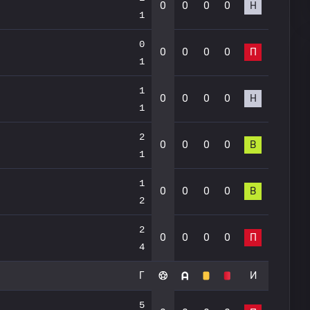
0
0
0
0
Н
1
0
0
0
0
0
П
1
1
0
0
0
0
Н
1
2
0
0
0
0
В
1
1
0
0
0
0
В
2
2
0
0
0
0
П
4
Г
И
5