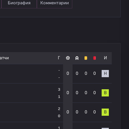
Биография
Комментарии
атчи
Г
И
-
0
0
0
0
Н
-
3
0
0
0
0
В
1
2
0
0
0
0
В
0
1