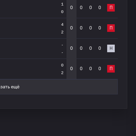
1
0
0
0
0
П
0
4
0
0
0
0
П
2
-
0
0
0
0
Н
-
0
0
0
0
0
П
2
зать ещё