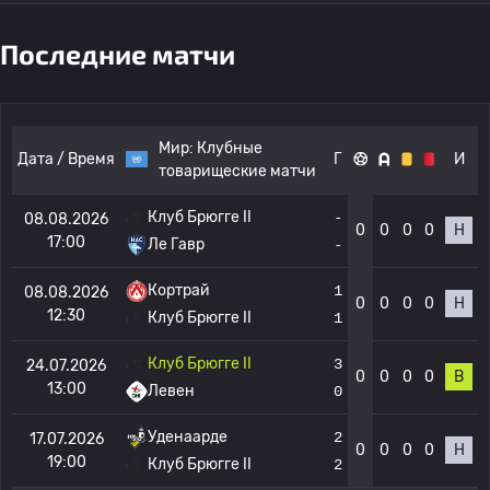
Последние матчи
Мир:
Клубные
Дата / Время
Г
И
товарищеские матчи
Клуб Брюгге II
-
08.08.2026
0
0
0
0
Н
17:00
Ле Гавр
-
Кортрай
1
08.08.2026
0
0
0
0
Н
12:30
Клуб Брюгге II
1
Клуб Брюгге II
3
24.07.2026
0
0
0
0
В
13:00
Левен
0
Уденаарде
2
17.07.2026
0
0
0
0
Н
19:00
Клуб Брюгге II
2