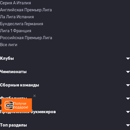
Серия A Италия
Английская Премьер Лига
Ла Лига Испания
Бундеслига Германия
Лига 1 Франция
Российская Премьер Лига
Все лиги
Клубы
Чемпионаты
Сборные команды
Футболисты
Получи
подарок!
Предложения букмекеров
Топ разделы