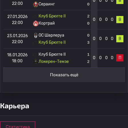
0
0
0
0
В
22:00
Сераинг
0
Клуб Брюгге II
2
27.01.2026
0
0
0
0
В
22:00
Кортрай
0
OC Шарлеруа
0
23.01.2026
0
0
0
0
В
22:00
Клуб Брюгге II
3
Клуб Брюгге II
1
18.01.2026
0
0
0
0
П
18:00
Локерен-Темзе
2
Показать ещё
Карьера
Статистика