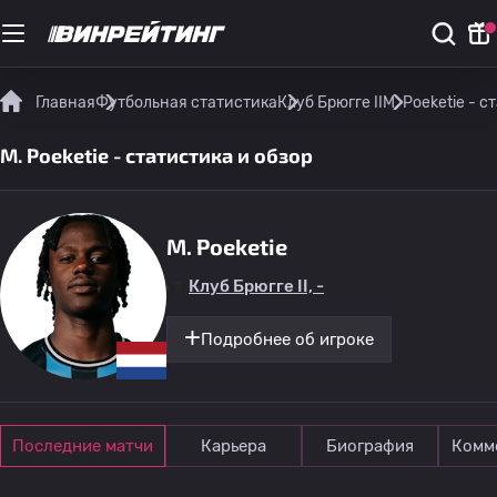
Главная
Футбольная статистика
Клуб Брюгге II
M. Poeketie - с
M. Poeketie - статистика и обзор
M. Poeketie
Клуб Брюгге II, -
Подробнее об игроке
Последние матчи
Карьера
Биография
Комм