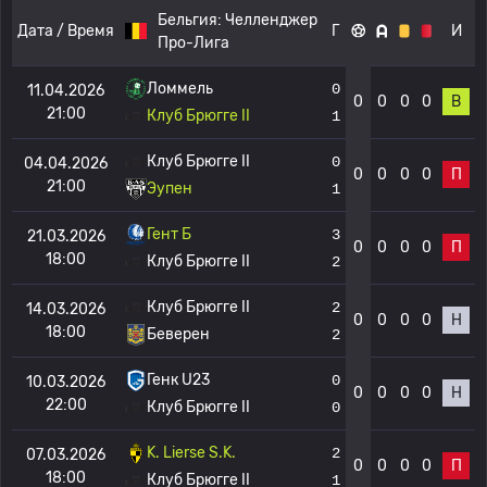
Бельгия:
Челленджер
Дата / Время
Г
И
Про-Лига
Ломмель
0
11.04.2026
0
0
0
0
В
21:00
Клуб Брюгге II
1
Клуб Брюгге II
0
04.04.2026
0
0
0
0
П
21:00
Эупен
1
Гент Б
3
21.03.2026
0
0
0
0
П
18:00
Клуб Брюгге II
2
Клуб Брюгге II
2
14.03.2026
0
0
0
0
Н
18:00
Беверен
2
Генк U23
0
10.03.2026
0
0
0
0
Н
22:00
Клуб Брюгге II
0
K. Lierse S.K.
2
07.03.2026
0
0
0
0
П
18:00
Клуб Брюгге II
1