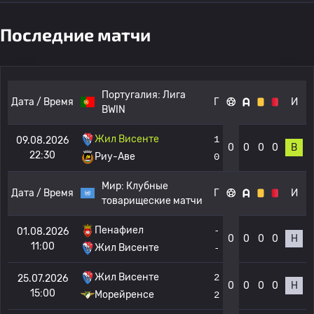
Последние матчи
Португалия:
Лига
Дата / Время
Г
И
BWIN
Жил Висенте
1
09.08.2026
0
0
0
0
В
22:30
Риу-Аве
0
Мир:
Клубные
Дата / Время
Г
И
товарищеские матчи
Пенафиел
-
01.08.2026
0
0
0
0
Н
11:00
Жил Висенте
-
Жил Висенте
2
25.07.2026
0
0
0
0
Н
15:00
Морейренсе
2