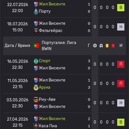
Жил Висенте
1
22.07.2026
0
0
0
0
В
22:00
Порту
0
Жил Висенте
0
18.07.2026
0
0
0
0
Н
15:00
Фельгейрас
0
Португалия:
Лига
Дата / Время
Г
И
BWIN
Спорт
3
16.05.2026
0
0
0
0
П
22:30
Жил Висенте
0
Жил Висенте
1
11.05.2026
0
0
0
0
П
22:15
Арука
3
Риу-Аве
0
03.05.2026
0
0
0
0
Н
22:30
Жил Висенте
0
Жил Висенте
2
27.04.2026
0
0
0
0
В
22:15
Каса Пиа
1