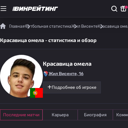
Главная
Футбольная статистика
Жил Висенте
Красавица омел
Красавица омела - статистика и обзор
Красавица омела
Жил Висенте, 16
Подробнее об игроке
Последние матчи
Карьера
Биография
Комм