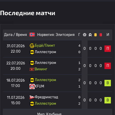
Последние матчи
Дата / Время
Норвегия:
Элитсерия
Г
И
Будё/Глимт
4
31.07.2026
0
0
0
0
П
22:00
Лиллестром
0
Лиллестром
1
22.07.2026
0
0
0
0
П
20:00
Викинг
2
Лиллестром
2
18.07.2026
0
0
0
0
В
17:00
KFUM
1
Фредрикстад
0
11.07.2026
0
0
0
0
В
15:00
Лиллестром
2
Мир:
Клубные