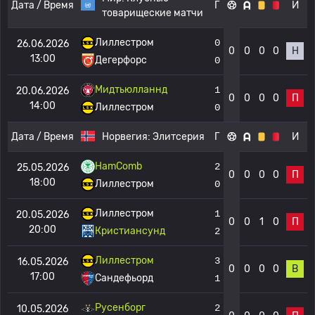
Дата / Время
Г
И
товарищеские матчи
Лиллестром
0
26.06.2026
0
0
0
0
Н
13:00
Дегерфорс
0
Мидтьюлланнд
1
20.06.2026
0
0
0
0
П
14:00
Лиллестром
0
Дата / Время
Норвегия:
Элитсерия
Г
И
HamComb
2
25.05.2026
0
0
0
0
П
18:00
Лиллестром
0
Лиллестром
1
20.05.2026
0
0
1
0
П
20:00
Кристиансунд
2
Лиллестром
3
16.05.2026
0
0
0
0
В
17:00
Сандефьорд
1
Русенборг
2
10.05.2026