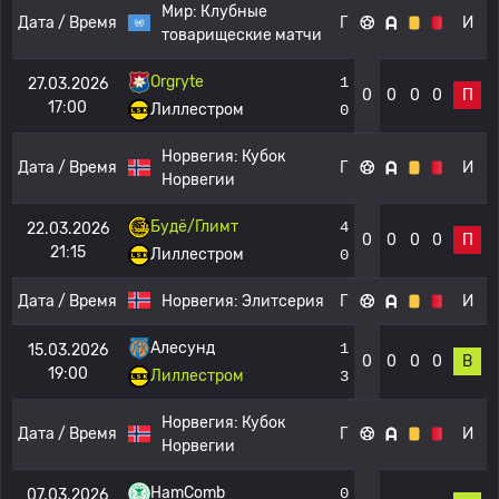
Мир:
Клубные
Дата / Время
Г
И
товарищеские матчи
Orgryte
1
27.03.2026
0
0
0
0
П
17:00
Лиллестром
0
Норвегия:
Кубок
Дата / Время
Г
И
Норвегии
Будё/Глимт
4
22.03.2026
0
0
0
0
П
21:15
Лиллестром
0
Дата / Время
Норвегия:
Элитсерия
Г
И
Алесунд
1
15.03.2026
0
0
0
0
В
19:00
Лиллестром
3
Норвегия:
Кубок
Дата / Время
Г
И
Норвегии
HamComb
0
07.03.2026