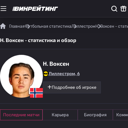
Главная
Футбольная статистика
Лиллестром
H. Воксен - стат
H. Воксен - статистика и обзор
H. Воксен
Лиллестром, 6
Подробнее об игроке
Последние матчи
Карьера
Биография
Комм