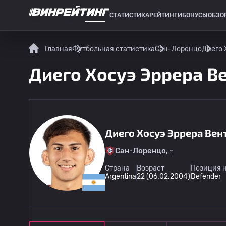
СТАТИСТИКА
РЕЙТИНГИ
БОНУСЫ
ОБЗО
СПОРТИВНАЯ СТАТИСТИКА
Главная
Футбольная статистика
Сан-Лоренцо
Диего 
Диего Хосуэ Эррера Ве
Диего Хосуэ Эррера Вен
Сан-Лоренцо, -
Страна
Возраст
Позиция н
Argentina
22 (06.02.2004)
Defender