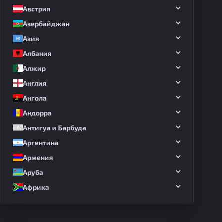
Австрия
Азербайджан
Азия
Албания
Алжир
Англия
Ангола
Андорра
Антигуа и Барбуда
Аргентина
Армения
Аруба
Африка