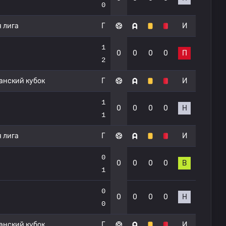
0
 лига
Г
И
1
0
0
0
0
П
2
нский кубок
Г
И
1
0
0
0
0
Н
1
 лига
Г
И
0
0
0
0
0
В
1
0
0
0
0
0
Н
0
нский кубок
Г
И