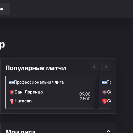
ок
р
Популярные матчи
Профессиональная лига
Профессиона
Сан-Лоренцо
Сан-Лоренц
09.08
21:00
Huracan
Санта-Фе 
Мои лиги