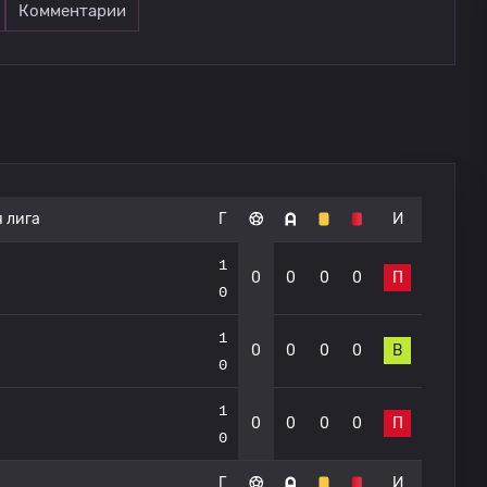
Комментарии
 лига
Г
И
1
0
0
0
0
П
0
1
0
0
0
0
В
0
1
0
0
0
0
П
0
Г
И