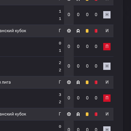
1
0
0
0
0
Н
1
нский кубок
Г
И
0
0
0
0
0
П
1
2
0
0
0
0
Н
2
 лига
Г
И
3
0
0
0
0
П
2
нский кубок
Г
И
0
0
0
0
0
Н