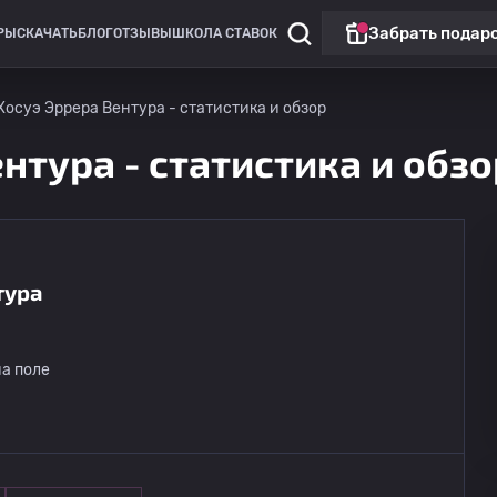
Забрать подар
РЫ
СКАЧАТЬ
БЛОГ
ОТЗЫВЫ
ШКОЛА СТАВОК
Хосуэ Эррера Вентура - статистика и обзор
нтура - статистика и обзо
тура
Профессиональная лига
Сан-Лоренцо
15.08
а поле
20:30
Санта-Фе Юнион