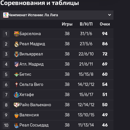
Соревнования и таблицы
Чемпионат Испании: Ла Лига
Игры
В/Н/П
Очки
Барселона
38
31/1/6
94
1
Реал Мадрид
38
27/5/6
86
2
Вильярреал
38
22/6/10
72
3
Атл. Мадрид
38
21/6/11
69
4
Бетис
38
15/15/8
60
5
Сельта Виго
38
14/12/12
54
6
Хетафе
38
15/6/17
51
7
Райо Вальекано
38
12/14/12
50
8
Валенсия
38
13/10/15
49
9
Реал Сосьедад
38
11/13/14
46
10