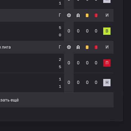
1
Г
И
5
0
0
0
0
В
0
 лига
Г
И
2
0
0
0
0
П
5
1
0
0
0
0
Н
1
зать ещё