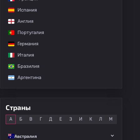
Испания
Англия
Португалия
Германия
Италия
Бразилия
Аргентина
Страны
Все
А
Б
В
Г
Д
Е
З
И
К
Л
М
Н
О
Австралия